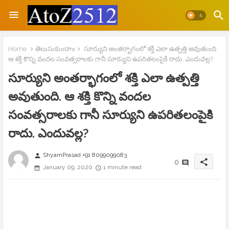
Home
తెలుసుకుందాం
సూర్యుని అంతర్భాగంలో శక్తి ఎలా ఉత్పత్తి అవుతుంది.
ఆ శక్తి కొన్ని వందల సంవత్సరాలకు గానీ సూర్యుని ఉపరితలంపైకి రాదు. ఎందువల్ల?
సూర్యుని అంతర్భాగంలో శక్తి ఎలా ఉత్పత్తి
అవుతుంది. ఆ శక్తి కొన్ని వందల
సంవత్సరాలకు గానీ సూర్యుని ఉపరితలంపైకి
రాదు. ఎందువల్ల?
ShyamPrasad +91 8099099083
person
share
0
January 09, 2020
1 minute read