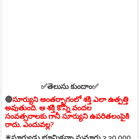
✅తెలుసు కుందాం✅
🔴
సూర్యుని అంతర్భాగంలో శక్తి ఎలా ఉత్పత్తి
అవుతుంది. ఆ శక్తి కొన్ని వందల
సంవత్సరాలకు గానీ సూర్యుని ఉపరితలంపైకి
రాదు. ఎందువల్ల?
✳సూర్యుడు భూమికన్నా సుమారు 3,30,000