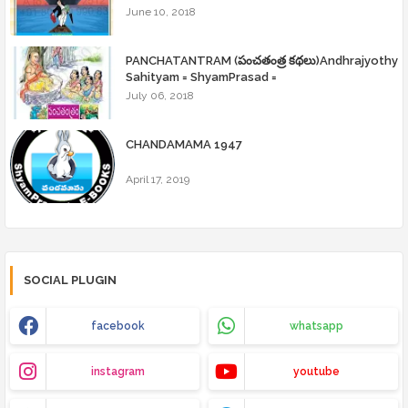
June 10, 2018
PANCHATANTRAM (పంచతంత్ర కథలు)Andhrajyothy
Sahityam = ShyamPrasad =
July 06, 2018
CHANDAMAMA 1947
April 17, 2019
SOCIAL PLUGIN
facebook
whatsapp
instagram
youtube