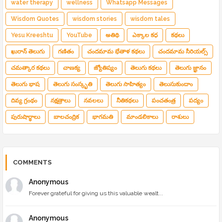
water therapy
wellness
Whatsapp Messages
Wisdom Quotes
wisdom stories
wisdom tales
Yesu Kreeshtu
YouTube
అతిథి
ఎక్కాల కధ
కథలు
ఖురాన్ తెలుగు
గణితం
చందమామ భేతాళ కథలు
చందమామ సీరియల్స్
చమత్కార కథలు
చాణక్య
జ్యోతిష్యం
తెలుగు కథలు
తెలుగు జ్ఞానం
తెలుగు భాష
తెలుగు సంస్కృతి
తెలుగు సాహిత్యం
తెలుసుకుందాం
దివ్య గ్రంథం
నక్షత్రాలు
నవలలు
నీతికథలు
పంచతంత్ర
పద్యం
పురుషార్థాలు
బాలచంద్రిక
భాగమతి
మాండలికాలు
రాశులు
COMMENTS
Anonymous
Forever grateful for giving us this valuable wealt...
Anonymous