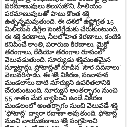
పరమాణువులు కలుసుకొని, హీలియం
పరమాణువులతో పాటు కొంత శక్తి
ఉత్పన్నమవుతుంది. ఈ దశలో ఉష్ణోగ్రత 15
మిలియన్‌ డిగ్రీల సెంటిగ్రేడుకు చేరుకుంటుంది.
ఈ శక్తి కిరణాలు, నీలలోహిత కిరణాలు, కంటికి
కనిపించే కాంతి, పరారుణ కిరణాలు, మైక్రో
తరంగాలు, రేడియో తరంగాల రూపంలో
వెలువడుతుంది. సూర్యుడు శక్తిమంతమైన
న్యూట్రాన్లు, ప్రోటాన్లతో కూడిన 'సౌర పవనాలు'
వెలువరిస్తాడు. ఈ శక్తి వికిరణ, సంవాహన
మండలాలు దాటి సూర్యుని ఉపరితలానికి
చేరుకుంటుంది. సూర్యుని అంతర్భాగం నుంచి
55 శాతం మేర వ్యాపించి ఉండే వికిరణ
మండలంలో అంతర్భాగం నుంచి వెలువడే శక్తి
'ఫోటాన్ల' ద్వారా రవాణా అవుతుంది. ఫోటాన్ల
నుంచి వాయుకణాలు శక్తి సంగ్రహించి