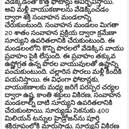
వేడెక్కడంతో కొత్త ఫోటాన్లు ఆవిర్భవిస్తాయి.
అవి మళ్లీ వాయుకణాలను వేడెక్కించడం
ద్వారా శక్తి సంవాహన మండలాన్ని
చేరుకుంటుంది. సంవాహన మండలం మిగతా
20 శాతం సంవాహన ప్రక్రియ ద్వారా క్రమేణా
సూర్యుని ఉపరితలానికి చేరుకుంటుంది. ఈ
మండలంలోని కొన్ని పొరలలో వేడెక్కిన వాయు
ప్రవాహం పైకి లేస్తుంది. ఈ ప్రవాహం తక్కువ
ఉష్ణోగ్రత ఉన్న పొరల వాయువులతో ఉష్ణాన్ని
పంచుకుంటుంది. చల్లారిన పొరలు మళ్లీ కిందికి
పయనిస్తాయి. ఈ విధంగా ఫోటాన్లకు,
వాయుకణాలకు మధ్య జరిగే పరస్పర చర్యల
ద్వారా ఉష్ణ, కాంతి శక్తులు వికిరణ, సంవాహన
మండలాల్ని దాటి సూర్యుని ఉపరితలానికి
చేరుకుంటాయి. సూర్యుడు సెకనుకు 400
మిలియన్‌ టన్నుల హైడ్రోజన్‌ను పూర్తి
శక్తిరూపంలోకి మారుస్తాడు. సూర్యుని వికిరణ