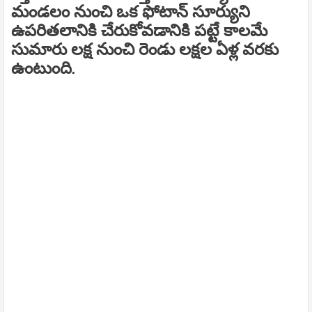
మండలం నుంచి ఒక ఫోటాన్‌ సూర్యుని
ఉపరితలానికి చేరుకోవడానికి పట్టే కాలమే
సుమారు లక్ష నుంచి రెండు లక్షల ఏళ్ల వరకు
ఉంటుంది.