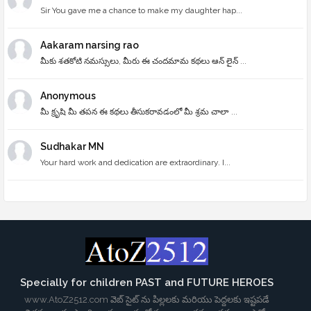
Sir You gave me a chance to make my daughter hap...
Aakaram narsing rao
మీకు శతకోటి నమస్సులు, మీరు ఈ చందమామ కథలు ఆన్ లైన్ ...
Anonymous
మీ క్రృషి మీ తపన ఈ కథలు తీసుకరావడంలో మీ శ్రమ చాలా ...
Sudhakar MN
Your hard work and dedication are extraordinary. I...
Specially for children PAST and FUTURE HEROES
www.AtoZ2512.com వెబ్ సైట్ ను పిల్లలకు మరియు పెద్దలకు ఇష్టపడే