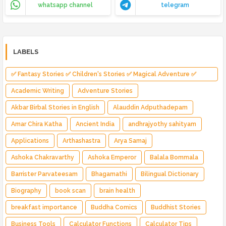
whatsapp channel
telegram
LABELS
✅ Fantasy Stories ✅ Children's Stories ✅ Magical Adventure ✅
Indian Fantasy ✅ Enchanted Kingdom ✅ Heroic Quest ✅ Fairy Tale
Academic Writing
Adventure Stories
Akbar Birbal Stories in English
Alauddin Adputhadepam
Amar Chira Katha
Ancient India
andhrajyothy sahityam
Applications
Arthashastra
Arya Samaj
Ashoka Chakravarthy
Ashoka Emperor
Balala Bommala
Barrister Parvateesam
Bhagamathi
Bilingual Dictionary
Biography
book scan
brain health
breakfast importance
Buddha Comics
Buddhist Stories
Business Tools
Calculator Functions
Calculator Tips