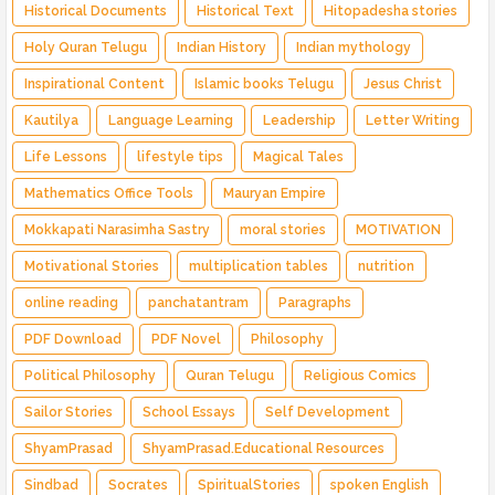
Historical Documents
Historical Text
Hitopadesha stories
Holy Quran Telugu
Indian History
Indian mythology
Inspirational Content
Islamic books Telugu
Jesus Christ
Kautilya
Language Learning
Leadership
Letter Writing
Life Lessons
lifestyle tips
Magical Tales
Mathematics Office Tools
Mauryan Empire
Mokkapati Narasimha Sastry
moral stories
MOTIVATION
Motivational Stories
multiplication tables
nutrition
online reading
panchatantram
Paragraphs
PDF Download
PDF Novel
Philosophy
Political Philosophy
Quran Telugu
Religious Comics
Sailor Stories
School Essays
Self Development
ShyamPrasad
ShyamPrasad.Educational Resources
Sindbad
Socrates
SpiritualStories
spoken English