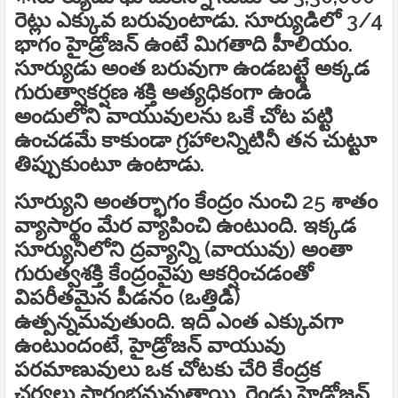
రెట్లు ఎక్కువ బరువుంటాడు. సూర్యుడిలో 3/4
భాగం హైడ్రోజన్‌ ఉంటే మిగతాది హీలియం.
సూర్యుడు అంత బరువుగా ఉండబట్టే అక్కడ
గురుత్వాకర్షణ శక్తి అత్యధికంగా ఉండి
అందులోని వాయువులను ఒకే చోట పట్టి
ఉంచడమే కాకుండా గ్రహాలన్నిటినీ తన చుట్టూ
తిప్పుకుంటూ ఉంటాడు.
సూర్యుని అంతర్భాగం కేంద్రం నుంచి 25 శాతం
వ్యాసార్థం మేర వ్యాపించి ఉంటుంది. ఇక్కడ
సూర్యునిలోని ద్రవ్యాన్ని (వాయువు) అంతా
గురుత్వశక్తి కేంద్రంవైపు ఆకర్షించడంతో
విపరీతమైన పీడనం (ఒత్తిడి)
ఉత్పన్నమవుతుంది. ఇది ఎంత ఎక్కువగా
ఉంటుందంటే, హైడ్రోజన్‌ వాయువు
పరమాణువులు ఒక చోటకు చేరి కేంద్రక
చర్యలు ప్రారంభమవుతాయి. రెండు హైడ్రోజన్‌