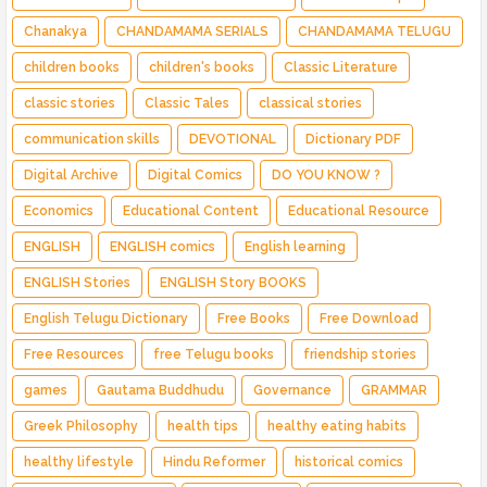
Chanakya
CHANDAMAMA SERIALS
CHANDAMAMA TELUGU
children books
children's books
Classic Literature
classic stories
Classic Tales
classical stories
communication skills
DEVOTIONAL
Dictionary PDF
Digital Archive
Digital Comics
DO YOU KNOW ?
Economics
Educational Content
Educational Resource
ENGLISH
ENGLISH comics
English learning
ENGLISH Stories
ENGLISH Story BOOKS
English Telugu Dictionary
Free Books
Free Download
Free Resources
free Telugu books
friendship stories
games
Gautama Buddhudu
Governance
GRAMMAR
Greek Philosophy
health tips
healthy eating habits
healthy lifestyle
Hindu Reformer
historical comics