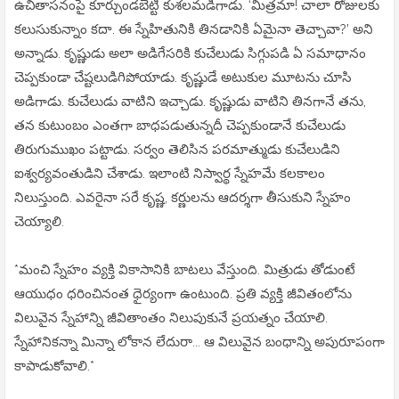
ఉచితాసనంపై కూర్చుండబెట్టి కుశలమడిగాడు. ‘మిత్రమా! చాలా రోజులకు
కలుసుకున్నాం కదా. ఈ స్నేహితునికి తినడానికి ఏమైనా తెచ్చావా?’ అని
అన్నాడు. కృష్ణుడు అలా అడిగేసరికి కుచేలుడు సిగ్గుపడి ఏ సమాధానం
చెప్పకుండా చేష్టలుడిగిపోయాడు. కృష్ణుడే అటుకుల మూటను చూసి
అడిగాడు. కుచేలుడు వాటిని ఇచ్చాడు. కృష్ణుడు వాటిని తినగానే తను,
తన కుటుంబం ఎంతగా బాధపడుతున్నదీ చెప్పకుండానే కుచేలుడు
తిరుగుముఖం పట్టాడు. సర్వం తెలిసిన పరమాత్ముడు కుచేలుడిని
ఐశ్వర్యవంతుడిని చేశాడు. ఇలాంటి నిస్వార్థ స్నేహమే కలకాలం
నిలుస్తుంది. ఎవరైనా సరే కృష్ణ, కర్ణులను ఆదర్శగా తీసుకుని స్నేహం
చెయ్యాలి.
*మంచి స్నేహం వ్యక్తి వికాసానికి బాటలు వేస్తుంది. మిత్రుడు తోడుంటే
ఆయుధం ధరించినంత ధైర్యంగా ఉంటుంది. ప్రతి వ్యక్తి జీవితంలోను
విలువైన స్నేహాన్ని జీవితాంతం నిలుపుకునే ప్రయత్నం చేయాలి.
స్నేహానికన్నా మిన్నా లోకాన లేదురా... ఆ విలువైన బంధాన్ని అపురూపంగా
కాపాడుకోవాలి.*