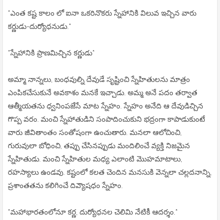
*ఎంత కష్ట కాలం లో ఐనా ఒకరినొకరు స్నేహానికి విలువ ఇచ్చిన వారు
కర్ణుడు-దుర్యోధనుడు.*
*స్నేహానికి ప్రాణమిచ్చిన కర్ణుడు*
అమ్మా నాన్నలు, బంధవుల్ని దేవుడే సృష్టించి స్నేహితులను మాత్రం
ఎంపికచేసుకునే అవకాశం మనకే ఇచ్చాడు. అమ్మ అనే పదం తర్వాత
ఆత్మీయతను ధ్వనింపజేసే మాట స్నేహం. స్నేహం అనేది ఆ దేవుడిచ్చిన
గొప్ప వరం. మంచి స్నేహాతుడిని సంపాదించుకుని భద్రంగా కాపాడుకుంటే
వారు జీవితాంతం సంతోషంగా ఉంచుతారు. మనలా ఆలోచించి,
గురువులా బోధించి, తప్పు చేసినప్పుడు మందిలించే వ్యక్తి నిజమైన
స్నేహితుడు. మంచి స్నేహితుల మధ్య ఎలాంటి మొహమాటాలు,
రహస్యాలు ఉండవు. కష్టంలో కలత చెందిన మనసుకి వెన్నలా చల్లదనాన్ని,
ప్రశాంతతను కలిగించే దివ్యౌషధం స్నేహం.
*మహాభారతంలోనూ కర్ణ, దుర్యోధనల చెలిమి నేటికీ ఆదర్శం.*