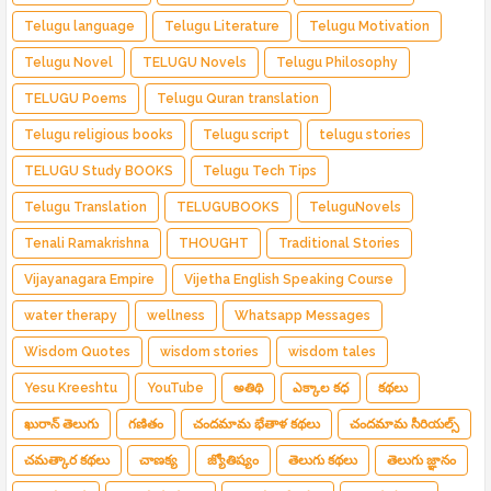
Telugu language
Telugu Literature
Telugu Motivation
Telugu Novel
TELUGU Novels
Telugu Philosophy
TELUGU Poems
Telugu Quran translation
Telugu religious books
Telugu script
telugu stories
TELUGU Study BOOKS
Telugu Tech Tips
Telugu Translation
TELUGUBOOKS
TeluguNovels
Tenali Ramakrishna
THOUGHT
Traditional Stories
Vijayanagara Empire
Vijetha English Speaking Course
water therapy
wellness
Whatsapp Messages
Wisdom Quotes
wisdom stories
wisdom tales
Yesu Kreeshtu
YouTube
అతిథి
ఎక్కాల కధ
కథలు
ఖురాన్ తెలుగు
గణితం
చందమామ భేతాళ కథలు
చందమామ సీరియల్స్
చమత్కార కథలు
చాణక్య
జ్యోతిష్యం
తెలుగు కథలు
తెలుగు జ్ఞానం