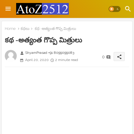
Home
కథలు
కథ -అత్యంత గొప్ప మిత్రులు
కథ -అత్యంత గొప్ప మిత్రులు
ShyamPrasad +91 8099099083
person
share
0
April 20, 2020
2 minute read