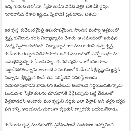
జన్మ గురించి తెలిసినా, స్నేహితుడిని విడిచి వెళ్లక అతడికి ధైర్యం
నూరిపోసిన ధీశాలి కర్ణుడు. స్నేహానికి ప్రతిరూపం అతడు.*
ఇక కృష్ణ, కుచేలుర మైత్రి అపురూపమైంది. సాందీప మహర్షి ఆశ్రమంలో
కృష్ణ, కుచేలురు కలసి విద్యాభ్యాసం చేశారు. ఆ సమయంలో ఇరువురి
మధ్య స్నేహం కుదరింది. విద్యాభ్యాస కాలమంతా కలసి ఉన్న కృష్ణ,
కుచేలురు తర్వాత విడిపోయారు. అధిక సంతానంతో ఎన్నో బాధలను
అనుభవిస్తున్న కుచేలుడు పిల్లలకు కడుపునిండా భోజనం కూడా
పెట్టలేకపోతున్నాడు. అలాంటి సమయంలో కుచేలునికి శ్రీకృష్ణుడు జ్ఞప్తికి
వచ్చాడు. శ్రీకృష్ణుని కలసి తన పరిస్థితిని వివరిస్తే అతడు
దయచూపుతాడని భావించిన కుచేలుడు కలవాలని నిర్ణయించుకున్నాడు.
బంధువుల, స్నేహితులను చూడటానికి వెళ్లేటప్పుడు ఒట్టి చేతులతో
వెళ్లకూడదని అంటారు. మరి కృష్ణుని వద్దకు ఎలా వెళ్లాలి అని తర్జన భర్జన
పడి కొన్ని అటుకులను మూటగా కట్టుకుని ద్వారకకు బయలుదేరాడు.
కుచేలుడు కృష్ణ మందిరంలోకి ప్రవేశించగానే సాదరంగా ఆహ్వానించి