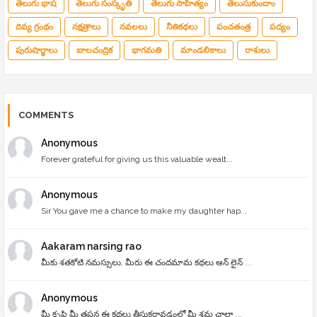
తెలుగు భాష
తెలుగు సంస్కృతి
తెలుగు సాహిత్యం
తెలుసుకుందాం
దివ్య గ్రంథం
నక్షత్రాలు
నవలలు
నీతికథలు
పంచతంత్ర
పద్యం
పురుషార్థాలు
బాలచంద్రిక
భాగమతి
మాండలికాలు
రాశులు
COMMENTS
Anonymous
Forever grateful for giving us this valuable wealt...
Anonymous
Sir You gave me a chance to make my daughter hap...
Aakaram narsing rao
మీకు శతకోటి నమస్సులు, మీరు ఈ చందమామ కథలు ఆన్ లైన్ ...
Anonymous
మీ క్రృషి మీ తపన ఈ కథలు తీసుకరావడంలో మీ శ్రమ చాలా ...