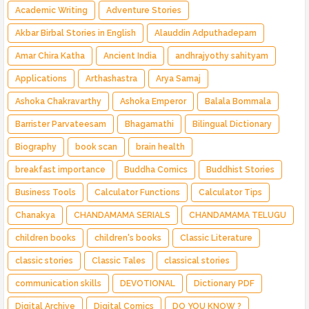
Indian Fantasy ✅ Enchanted Kingdom ✅ Heroic Quest ✅ Fairy Tale
Academic Writing
Adventure Stories
Akbar Birbal Stories in English
Alauddin Adputhadepam
Amar Chira Katha
Ancient India
andhrajyothy sahityam
Applications
Arthashastra
Arya Samaj
Ashoka Chakravarthy
Ashoka Emperor
Balala Bommala
Barrister Parvateesam
Bhagamathi
Bilingual Dictionary
Biography
book scan
brain health
breakfast importance
Buddha Comics
Buddhist Stories
Business Tools
Calculator Functions
Calculator Tips
Chanakya
CHANDAMAMA SERIALS
CHANDAMAMA TELUGU
children books
children's books
Classic Literature
classic stories
Classic Tales
classical stories
communication skills
DEVOTIONAL
Dictionary PDF
Digital Archive
Digital Comics
DO YOU KNOW ?