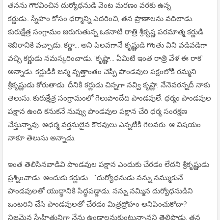
తనను గౌరవించిన దుర్యోధనుడి వెంట మరణం వరకు ఉన్న
కర్ణుడు...స్నేహం కోసం ధర్మాన్ని ఎదరించి, తన ప్రాణాలను వదిలాడు.
కురుక్షేత్ర సంగ్రామం జరుగుతున్న ఒకనాటి రాత్రి శ్రీకృష్ణ పరమాత్మ కర్ణుడి
శిబిరానికి వచ్చాడు. కర్ణా... అని పిలవగానే కృష్ణుడి గొంతు విని వడివడిగా
వచ్చి కర్ణుడు నమస్కరించాడు. ‘కృష్ణా... ఏమిటి ఇంత రాత్రి వేళ ఈ రాక’
అన్నాడు. కర్ణుడికి జన్మ వృత్తాంతం చెప్పి పాండవుల పక్షంలోకి రమ్మని
శ్రీకృష్ణుడు కోరుతాడు. దీనికి కర్ణుడు చిన్నగా నవ్వి కృష్ణా, నేనెవరన్నదీ నాకు
తెలుసు. కురుక్షేత్ర సంగ్రామంలో గెలుపొందేది పాండవులే. ధర్మం పాండవుల
పక్షాన ఉంది కనుకనే నువ్వు పాండవుల పక్షాన చేరి ధర్మ సంరక్షణ
చేస్తున్నావు. అధర్మ వర్తనులైన కౌరవులు ఎన్నటికీ గెలవరు. ఆ విషయం
నాకూ తెలుసు అన్నాడు.
ఇంత తెలిసినవాడివి పాండవుల పక్షాన ఎందుకు చేరడం లేదని శ్రీకృష్ణుడు
ప్రశ్నించాడు. అందుకు కర్ణుడు... *దుర్యోధనుడు నన్ను నమ్ముకునే
పాండవులతో యుద్ధానికి సిద్ధపడ్డాడు. నన్ను నమ్మిన దుర్యోధనుడిని
ఒంటరిని చేసి పాండవులతో చేరడం మిత్రద్రోహం అనిపించుకోదా?
నిజమైన స్నేహితునిగా నేను ఉండాలనుకుంటున్నానని తెలిపాడు. తన