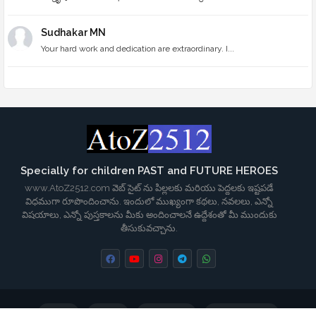
Sudhakar MN
Your hard work and dedication are extraordinary. I...
Specially for children PAST and FUTURE HEROES
www.AtoZ2512.com వెబ్ సైట్ ను పిల్లలకు మరియు పెద్దలకు ఇష్టపడే
విధముగా రూపొందించాను. ఇందులో ముఖ్యంగా కథలు, నవలలు, ఎన్నో
విషయాలు, ఎన్నో పుస్తకాలను మీకు అందించాలనే ఉద్దేశంతో మీ ముందుకు
తీసుకువచ్చాను.
Home
About
Contact us
Privacy Policy