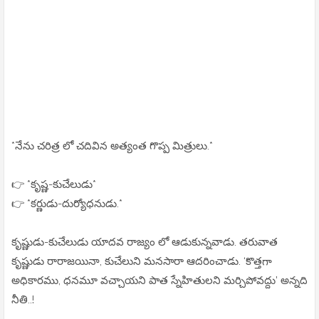
*నేను చరిత్ర లో చదివిన అత్యంత గొప్ప మిత్రులు.*
👉 *కృష్ణ-కుచేలుడు*
👉 *కర్ణుడు-దుర్యోధనుడు.*
కృష్ణుడు-కుచేలుడు యాదవ రాజ్యం లో ఆడుకున్నవాడు. తరువాత
కృష్ణుడు రారాజయినా, కుచేలుని మనసారా ఆదరించాడు. ‘కొత్తగా
అధికారము, ధనమూ వచ్చాయని పాత స్నేహితులని మర్చిపోవద్దు’ అన్నది
నీతి..!