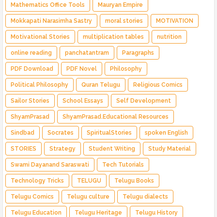
Mathematics Office Tools
Mauryan Empire
Mokkapati Narasimha Sastry
moral stories
MOTIVATION
Motivational Stories
multiplication tables
nutrition
online reading
panchatantram
Paragraphs
PDF Download
PDF Novel
Philosophy
Political Philosophy
Quran Telugu
Religious Comics
Sailor Stories
School Essays
Self Development
ShyamPrasad
ShyamPrasad.Educational Resources
Sindbad
Socrates
SpiritualStories
spoken English
STORIES
Strategy
Student Writing
Study Material
Swami Dayanand Saraswati
Tech Tutorials
Technology Tricks
TELUGU
Telugu Books
Telugu Comics
Telugu culture
Telugu dialects
Telugu Education
Telugu Heritage
Telugu History