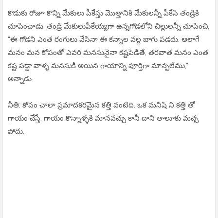
కొడుకు రోజూ కొన్ని మేకులు పీకేస్తు మొత్తానికి మేకులన్నీ పీకేసి తండ్రికి
చూపించాడు. తండ్రి మేకులుపీకేయ్యగా ఉన్నగోడలోని చిల్లులన్నీ చూపించి,
“ఈ గోడని ఎంత రంగులు వేసినా ఈ కన్నాల వల్ల బాగు పడదు. అలాగే
మనం మన కోపంతో ఎవరి మనసునైనా కష్టపెడితే, తరవాత మనం ఎంత
కష్ట పడ్డా వాళ్ళ మనసుకి అయిన గాయాన్ని పూర్తిగా మాన్పలేము,”
అన్నాడు.
నీతి: కోపం చాలా ప్రమాదకరమైన కత్తి వంటిది. ఒక మనిషి ని కత్తి తో
గాయం చేస్తే, గాయం కొన్నాళ్ళకి మానవచ్చు కానీ దాని తాలూకు మచ్చ
పోదు.