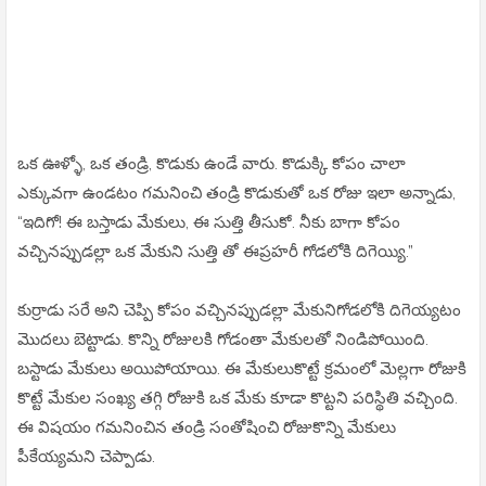
ఒక ఊళ్ళో, ఒక తండ్రి, కొడుకు ఉండే వారు. కొడుక్కి కోపం చాలా
ఎక్కువగా ఉండటం గమనించి తండ్రి కొడుకుతో ఒక రోజు ఇలా అన్నాడు,
“ఇదిగో! ఈ బస్తాడు మేకులు, ఈ సుత్తి తీసుకో. నీకు బాగా కోపం
వచ్చినప్పుడల్లా ఒక మేకుని సుత్తి తో ఈప్రహరీ గోడలోకి దిగెయ్యి.”
కుర్రాడు సరే అని చెప్పి కోపం వచ్చినప్పుడల్లా మేకునిగోడలోకి దిగెయ్యటం
మొదలు బెట్టాడు. కొన్ని రోజులకి గోడంతా మేకులతో నిండిపోయింది.
బస్టాడు మేకులు అయిపోయాయి. ఈ మేకులుకొట్టే క్రమంలో మెల్లగా రోజుకి
కొట్టే మేకుల సంఖ్య తగ్గి రోజుకి ఒక మేకు కూడా కొట్టని పరిస్థితి వచ్చింది.
ఈ విషయం గమనించిన తండ్రి సంతోషించి రోజుకొన్ని మేకులు
పీకేయ్యమని చెప్పాడు.