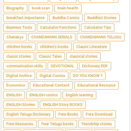
Biography
book scan
brain health
breakfast importance
Buddha Comics
Buddhist Stories
Business Tools
Calculator Functions
Calculator Tips
Chanakya
CHANDAMAMA SERIALS
CHANDAMAMA TELUGU
children books
children's books
Classic Literature
classic stories
Classic Tales
classical stories
communication skills
DEVOTIONAL
Dictionary PDF
Digital Archive
Digital Comics
DO YOU KNOW ?
Economics
Educational Content
Educational Resource
ENGLISH
ENGLISH comics
English learning
ENGLISH Stories
ENGLISH Story BOOKS
English Telugu Dictionary
Free Books
Free Download
Free Resources
free Telugu books
friendship stories