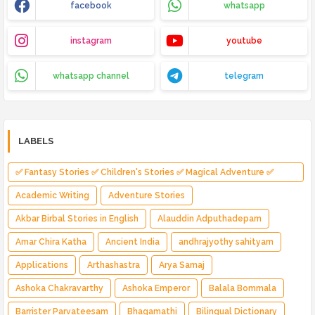
facebook
whatsapp
instagram
youtube
whatsapp channel
telegram
LABELS
✅ Fantasy Stories ✅ Children's Stories ✅ Magical Adventure ✅
Indian Fantasy ✅ Enchanted Kingdom ✅ Heroic Quest ✅ Fairy Tale
Academic Writing
Adventure Stories
Akbar Birbal Stories in English
Alauddin Adputhadepam
Amar Chira Katha
Ancient India
andhrajyothy sahityam
Applications
Arthashastra
Arya Samaj
Ashoka Chakravarthy
Ashoka Emperor
Balala Bommala
Barrister Parvateesam
Bhagamathi
Bilingual Dictionary