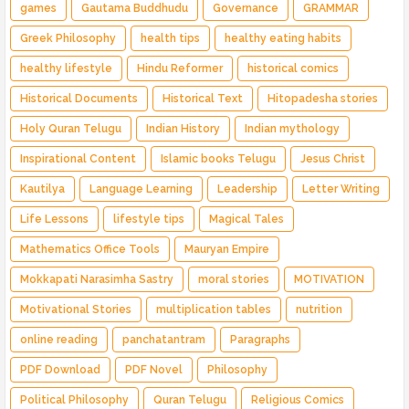
games
Gautama Buddhudu
Governance
GRAMMAR
Greek Philosophy
health tips
healthy eating habits
healthy lifestyle
Hindu Reformer
historical comics
Historical Documents
Historical Text
Hitopadesha stories
Holy Quran Telugu
Indian History
Indian mythology
Inspirational Content
Islamic books Telugu
Jesus Christ
Kautilya
Language Learning
Leadership
Letter Writing
Life Lessons
lifestyle tips
Magical Tales
Mathematics Office Tools
Mauryan Empire
Mokkapati Narasimha Sastry
moral stories
MOTIVATION
Motivational Stories
multiplication tables
nutrition
online reading
panchatantram
Paragraphs
PDF Download
PDF Novel
Philosophy
Political Philosophy
Quran Telugu
Religious Comics