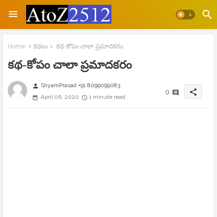
Home
కథలు
కథ-కోపం చాలా ప్రమాదకరం
కథ-కోపం చాలా ప్రమాదకరం
ShyamPrasad +91 8099099083
person
share
0
April 06, 2020
1 minute read