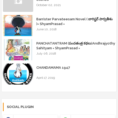
October 02, 2021
Barrister Parvateesam Novel ( బారిష్టర్ పార్వతీశం
)= ShyamPrasad =
June 10, 2018
PANCHATANTRAM (పంచతంత్ర కథలు)Andhrajyothy
Sahityam = ShyamPrasad =
July 06, 2018
CHANDAMAMA 1947
April 17, 2019
SOCIAL PLUGIN