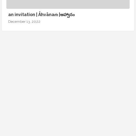
an invitation | Āhvānaṁ |ఆహ్వానం
December 13, 2022