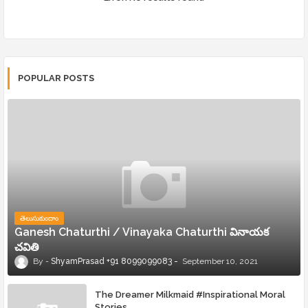
POPULAR POSTS
తెలుసుకుందాం
Ganesh Chaturthi / Vinayaka Chaturthi వినాయక
చవితి
ShyamPrasad +91 8099099083
September 10, 2021
The Dreamer Milkmaid #Inspirational Moral
Stories