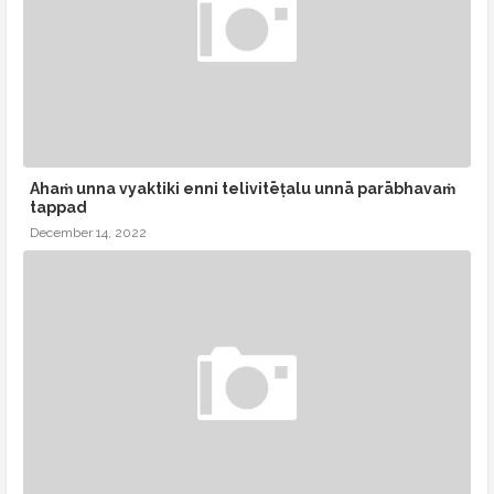
Ahaṁ unna vyaktiki enni telivitēṭalu unnā parābhavaṁ
tappad
December 14, 2022