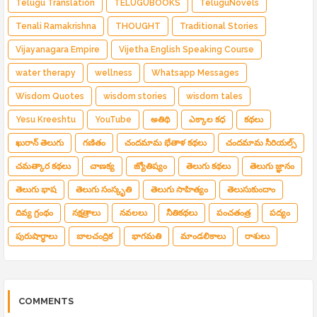
Telugu Translation
TELUGUBOOKS
TeluguNovels
Tenali Ramakrishna
THOUGHT
Traditional Stories
Vijayanagara Empire
Vijetha English Speaking Course
water therapy
wellness
Whatsapp Messages
Wisdom Quotes
wisdom stories
wisdom tales
Yesu Kreeshtu
YouTube
అతిథి
ఎక్కాల కధ
కథలు
ఖురాన్ తెలుగు
గణితం
చందమామ భేతాళ కథలు
చందమామ సీరియల్స్
చమత్కార కథలు
చాణక్య
జ్యోతిష్యం
తెలుగు కథలు
తెలుగు జ్ఞానం
తెలుగు భాష
తెలుగు సంస్కృతి
తెలుగు సాహిత్యం
తెలుసుకుందాం
దివ్య గ్రంథం
నక్షత్రాలు
నవలలు
నీతికథలు
పంచతంత్ర
పద్యం
పురుషార్థాలు
బాలచంద్రిక
భాగమతి
మాండలికాలు
రాశులు
COMMENTS