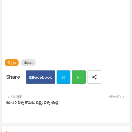
Tags
కథలు
Facebook
Twi
Wh
OLDER
NEWER
కథ-40 ఏళ్ళ కొడుకు, డెబ్బై ఏళ్ళ తండ్రి
tte
ats
r
app