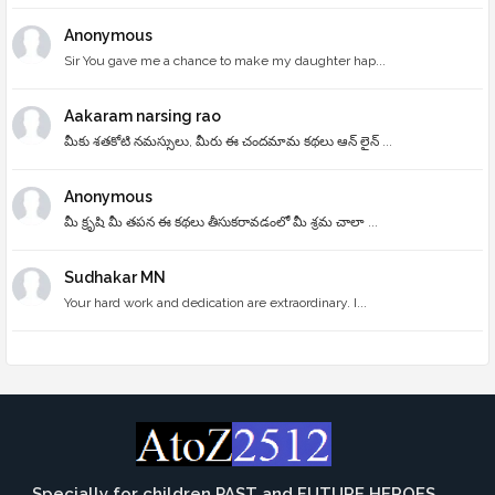
Anonymous
Sir You gave me a chance to make my daughter hap...
Aakaram narsing rao
మీకు శతకోటి నమస్సులు, మీరు ఈ చందమామ కథలు ఆన్ లైన్ ...
Anonymous
మీ క్రృషి మీ తపన ఈ కథలు తీసుకరావడంలో మీ శ్రమ చాలా ...
Sudhakar MN
Your hard work and dedication are extraordinary. I...
Specially for children PAST and FUTURE HEROES