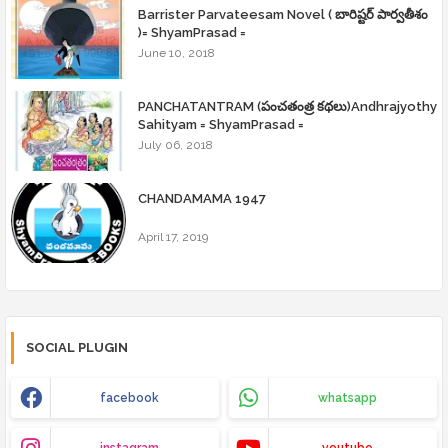
Barrister Parvateesam Novel ( బారిష్టర్ పార్వతీశం
)= ShyamPrasad =
June 10, 2018
PANCHATANTRAM (పంచతంత్ర కథలు)Andhrajyothy
Sahityam = ShyamPrasad =
July 06, 2018
CHANDAMAMA 1947
April 17, 2019
SOCIAL PLUGIN
facebook
whatsapp
instagram
youtube