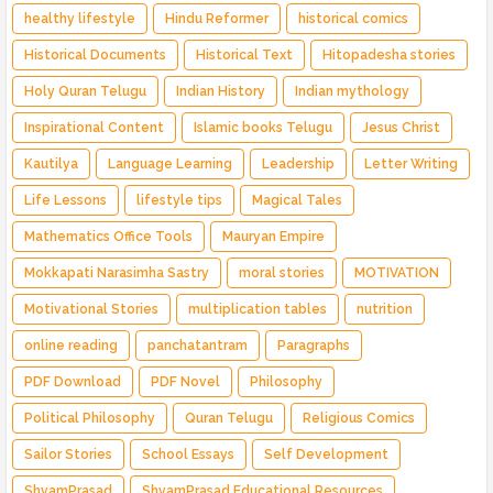
healthy lifestyle
Hindu Reformer
historical comics
Historical Documents
Historical Text
Hitopadesha stories
Holy Quran Telugu
Indian History
Indian mythology
Inspirational Content
Islamic books Telugu
Jesus Christ
Kautilya
Language Learning
Leadership
Letter Writing
Life Lessons
lifestyle tips
Magical Tales
Mathematics Office Tools
Mauryan Empire
Mokkapati Narasimha Sastry
moral stories
MOTIVATION
Motivational Stories
multiplication tables
nutrition
online reading
panchatantram
Paragraphs
PDF Download
PDF Novel
Philosophy
Political Philosophy
Quran Telugu
Religious Comics
Sailor Stories
School Essays
Self Development
ShyamPrasad
ShyamPrasad.Educational Resources