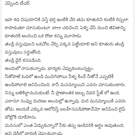
చెప్పింది టీచర్.
ఇహ కధ విషయానికి వస్తే భర్త ఇంటికి చేరి తమ కూతురిని కంటికి రెప్పలా
కాపాడుతూ చూసుకుంటూ, బాగా చదివించి, పెళ్ళి చేసి మంచి జీవితాన్ని
కూతురికి అందించి ఒక రోజు కన్ను మూసాడు.
తండ్రి వస్తువులని ఒకచోట చేర్చి పక్కన పెట్టేయాలి అని కూతురు తండ్రి
వస్తువులు సర్దుతోంది.
తండ్రి డైరీ కనపడింది,
అందులో రాసుకున్నాడు, భార్యకు చెప్పుకుంటున్నట్టు,
నీతోపాటే ఓడలో ఉండి మునిగిపోయి నీళ్ళ కిందే నీతోనే ఎప్పటికీ
ఉండిపోవాలి అనిపించింది, కానీ మనమ్మాయిని ఎవరు చూసుకుంటారు,
నిన్ను బతికిద్దామనుకుంటే, నీ ప్రాణాంతక జబ్బు చివరి స్టేజ్ లో ఉంది,
ఎలానూ నువ్వు మరణం అంచుల్లో ఉన్నావు. మరి మనమ్మాయికి ఎవరు
తోడు. అందుకే ఎక్కువ ఆలోచిస్తే బలహీనపడిపోతానేమో అనిపించి లైఫ్
బోట్లోకి దూకేసాను.
మనసులో ఎంత ఏడ్చుకున్నానో నీకు తప్ప ఇంకెవరికి అర్ధం అవుతుంది,
అని డైరీలో భార్యకి చెప్పుకున్నాడు.