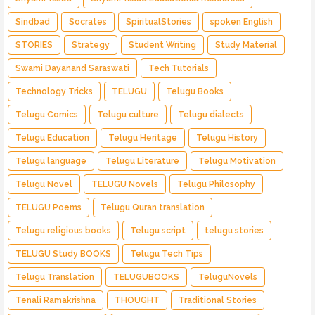
Sindbad
Socrates
SpiritualStories
spoken English
STORIES
Strategy
Student Writing
Study Material
Swami Dayanand Saraswati
Tech Tutorials
Technology Tricks
TELUGU
Telugu Books
Telugu Comics
Telugu culture
Telugu dialects
Telugu Education
Telugu Heritage
Telugu History
Telugu language
Telugu Literature
Telugu Motivation
Telugu Novel
TELUGU Novels
Telugu Philosophy
TELUGU Poems
Telugu Quran translation
Telugu religious books
Telugu script
telugu stories
TELUGU Study BOOKS
Telugu Tech Tips
Telugu Translation
TELUGUBOOKS
TeluguNovels
Tenali Ramakrishna
THOUGHT
Traditional Stories