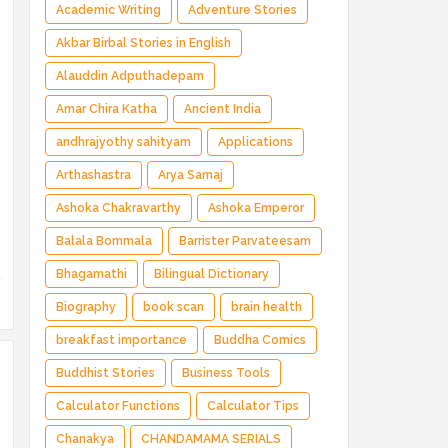
Magical Adventure ✅ Indian Fantasy ✅
Academic Writing
Adventure Stories
Enchanted Kingdom ✅ Heroic Quest ✅ Fairy
Akbar Birbal Stories in English
Tale
Alauddin Adputhadepam
Amar Chira Katha
Ancient India
andhrajyothy sahityam
Applications
Arthashastra
Arya Samaj
Ashoka Chakravarthy
Ashoka Emperor
Balala Bommala
Barrister Parvateesam
Bhagamathi
Bilingual Dictionary
Biography
book scan
brain health
breakfast importance
Buddha Comics
Buddhist Stories
Business Tools
Calculator Functions
Calculator Tips
Chanakya
CHANDAMAMA SERIALS