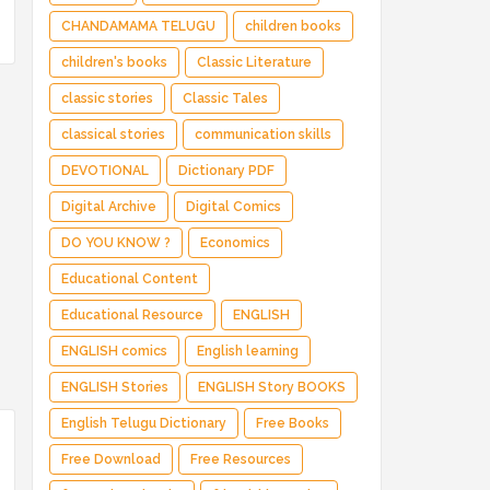
CHANDAMAMA TELUGU
children books
children's books
Classic Literature
classic stories
Classic Tales
classical stories
communication skills
DEVOTIONAL
Dictionary PDF
Digital Archive
Digital Comics
DO YOU KNOW ?
Economics
Educational Content
Educational Resource
ENGLISH
ENGLISH comics
English learning
ENGLISH Stories
ENGLISH Story BOOKS
English Telugu Dictionary
Free Books
Free Download
Free Resources