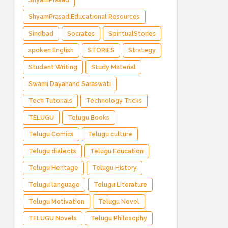
ShyamPrasad
ShyamPrasad.Educational Resources
Sindbad
Socrates
SpiritualStories
spoken English
STORIES
Strategy
Student Writing
Study Material
Swami Dayanand Saraswati
Tech Tutorials
Technology Tricks
TELUGU
Telugu Books
Telugu Comics
Telugu culture
Telugu dialects
Telugu Education
Telugu Heritage
Telugu History
Telugu language
Telugu Literature
Telugu Motivation
Telugu Novel
TELUGU Novels
Telugu Philosophy