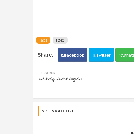
Tags
కథలు
Facebook
Twitter
What
OLDER
ఒడి బియ్యం ఎందుకు పోస్తారు ?
YOU MIGHT LIKE
Er