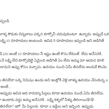
ప్పండి.
వాళ్ళ కొడుకు చిన్నబాబు పక్కన కూర్చోనీ చదువుకుంటూ ఉన్నాడు. అప్పుడే ఒక
ితే లక్ష్మి 10 రూపాయలు అంటుంది‌. ఆవిడ 8 రూపాయలు ఇవ్వండి అని అడిగితే
ి pls అంటే 10 రూపాయలు నీ ఇష్టం ఉంటే కొను లేకుంటే లేదు అనేసరికి..
టనే లక్ష్మి లేచి కూర్చోబెట్టి ఏమైంది అడిగితే ఏం లేదు అమ్మ మా ఆయన కూలి
డుదామని ఉప్పు కోసం వచ్చాను. ఉదయం నుంచి ఏమీ తినలేదు అందుకే కొంచెం
తినలేదా ఒక్క నిమిషం ఉండు అని ఇంట్లోకి వెళ్లి వాళ్ళు ఉదయం చేసుకున్న 4
అంటే....
టే అప్పుడు ఆవిడ అది కాదమ్మా పిల్లలు కూడా ఉదయం నుండి ఏమి తినలేదు.
ఉంటారు వద్దు అమ్మ అనేసరికి... లక్ష్మి కళ్ళలో నీళ్ళు తిరిగాయి😰😰
లేదా? ఇగో మీ పిల్లలకు కూడా 4 ఇడ్లీలు అని ఇచ్చింది. ఆప్పుడు