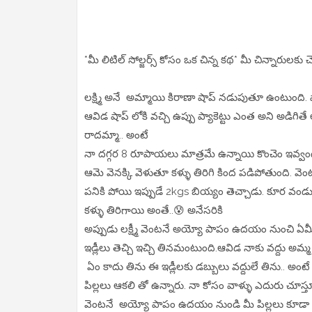
*మీ లిటిల్ సోల్జర్స్ కోసం ఒక చిన్న కథ* మీ చిన్నారులకు చె
లక్ష్మి అనే అమ్మాయి కిరాణా షాప్ నడుపుతూ ఉంటుంది. 
ఆవిడ షాప్ లోకి వచ్చి ఉప్పు ప్యాకెట్టు ఎంత అని అడిగ
రాదమ్మా.. అంటే
నా దగ్గర 8 రూపాయలు మాత్రమే ఉన్నాయి కొంచెం ఇవ్వండ
ఆమె వెనక్కి వెళుతూ కళ్ళు తిరిగి కింద పడిపోతుంది. వెం
పనికి పోయి ఇప్పుడే 2kgs బియ్యం తెచ్చాడు. కూర వం
కళ్ళు తిరిగాయి అంతే..😰 అనేసరికి
అప్పుడు లక్ష్మీ వెంటనే అయ్యో పాపం ఉదయం నుంచి ఏమీ 
ఇడ్లీలు తెచ్చి ఇచ్చి తినమంటుంది.ఆవిడ నాకు వద్దు అమ్మ 
ఏం కాదు తిను ఈ ఇడ్లీలకు డబ్బులు వద్దులే తిను.. అం
పిల్లలు ఆకలి తో ఉన్నారు. నా కోసం వాళ్ళు ఎదురు చూస్తూ 
వెంటనే అయ్యో పాపం ఉదయం నుండి మీ పిల్లలు కూడా తిన