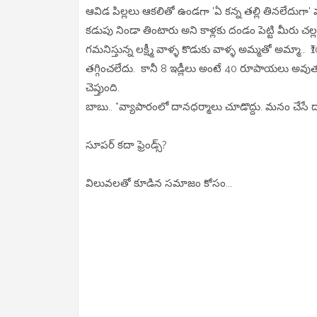
ఆవిడ పిల్లలు ఆకలితో ఉండగా 'ఏ కన్న తల్లి తినలేదుగా'
కడుపు నిండా తింటారు అని కాళ్లకు దండం పెట్టి మీరు చల్
గమనిస్తున్న లక్ష్మీ వాళ్ళ కొడుకు వాళ్ళ అమ్మతో అమ్మా
తగ్గించలేదు. కానీ 8 ఇడ్లీలు అంటే 40 రూపాయలు అవుత
చెప్తుంది.
బాబు.. *వ్యాపారంలో దానధర్మాలు చూడొద్దు. మనం చేసే 
సూపర్ కదా ఫ్రెండ్స్?
విలువలతో కూడిన సమాజం కోసం...