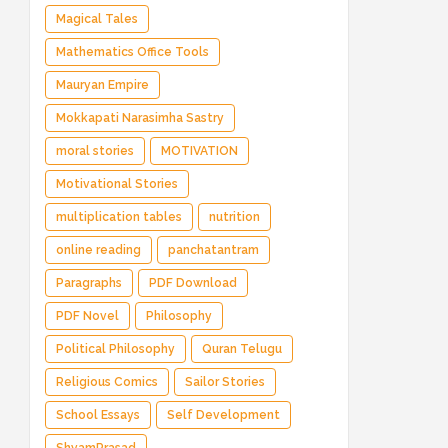
Magical Tales
Mathematics Office Tools
Mauryan Empire
Mokkapati Narasimha Sastry
moral stories
MOTIVATION
Motivational Stories
multiplication tables
nutrition
online reading
panchatantram
Paragraphs
PDF Download
PDF Novel
Philosophy
Political Philosophy
Quran Telugu
Religious Comics
Sailor Stories
School Essays
Self Development