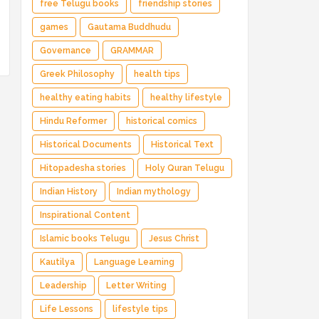
free Telugu books
friendship stories
games
Gautama Buddhudu
Governance
GRAMMAR
Greek Philosophy
health tips
healthy eating habits
healthy lifestyle
Hindu Reformer
historical comics
Historical Documents
Historical Text
Hitopadesha stories
Holy Quran Telugu
Indian History
Indian mythology
Inspirational Content
Islamic books Telugu
Jesus Christ
Kautilya
Language Learning
Leadership
Letter Writing
Life Lessons
lifestyle tips