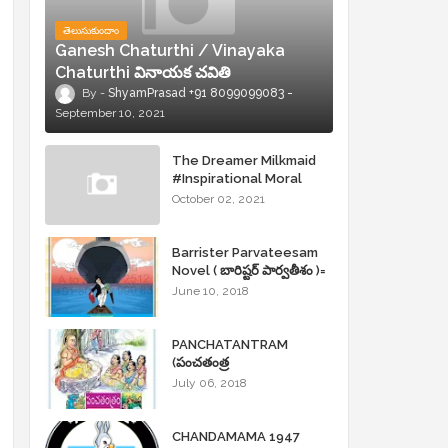
తెలుసుకుందాం
Ganesh Chaturthi / Vinayaka
Chaturthi వినాయక చవితి
ShyamPrasad +91 8099099083
September 10, 2021
The Dreamer Milkmaid
#Inspirational Moral
Stories
October 02, 2021
Barrister Parvateesam
Novel ( బారిష్టర్ పార్వతీశం )=
ShyamPrasad =
June 10, 2018
PANCHATANTRAM
(పంచతంత్ర
కథలు)Andhrajyothy
July 06, 2018
Sahityam = ShyamPrasad
=
CHANDAMAMA 1947