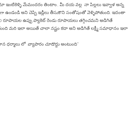
 మా ఇంటికెళ్ళి మేమందరం తింటాం.. మీ దయ వల్ల నా పిల్లలు ఇవ్వాళ అన్న
లగా ఉండండి అని చెప్పి ఇడ్లీలు తీసుకొని సంతోషంతో వెళ్ళిపోతుంది. ఇదంతా
.. ₹10 రూపాయల ఉప్పు ప్యాకెట్ రెండు రూపాయలు తగ్గించమని అడిగితే
ుంది మరి ఇలా అయితే చాలా నష్టం కదా అని అడిగితే లక్ష్మీ సమాధానం ఇలా
దాన ధర్మాలు లో వ్యాపారం చూడొద్దు అంటుంది*