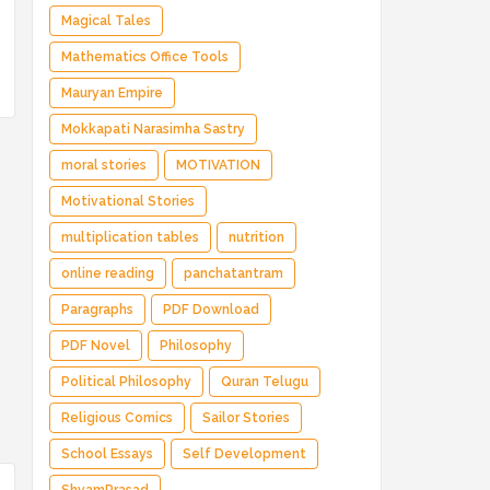
Magical Tales
Mathematics Office Tools
Mauryan Empire
Mokkapati Narasimha Sastry
moral stories
MOTIVATION
Motivational Stories
multiplication tables
nutrition
online reading
panchatantram
Paragraphs
PDF Download
PDF Novel
Philosophy
Political Philosophy
Quran Telugu
Religious Comics
Sailor Stories
School Essays
Self Development