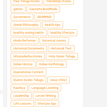
free Telugu books
friendship stories
games
Gautama Buddhudu
Governance
GRAMMAR
Greek Philosophy
health tips
healthy eating habits
healthy lifestyle
Hindu Reformer
historical comics
Historical Documents
Historical Text
Hitopadesha stories
Holy Quran Telugu
Indian History
Indian mythology
Inspirational Content
Islamic books Telugu
Jesus Christ
Kautilya
Language Learning
Leadership
Letter Writing
Life Lessons
lifestyle tips