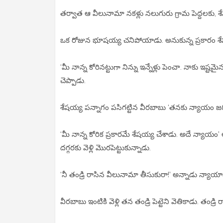
తర్వాత ఆ వీలునామా నకళ్లు నలుగురు గ్రామ పెద్దలకు, శ
ఒక రోజున భూషయ్య చనిపోయాడు. అనుకున్న ప్రకారం శేష
‘మీ నాన్న కోరినట్టుగా నిన్ను ఇన్నేళ్లు పెంచా. నాకు ఇష
చెప్పాడు.
శేషయ్య పన్నాగం పసిగట్టిన వీరబాబు ‘తనకు న్యాయం జరిగ
‘మీ నాన్న కోరిక ప్రకారమే శేషయ్య చేశాడు. అదే న్యాయం
దగ్గరకు వెళ్లి మొరపెట్టుకున్నాడు.
‘నీ తండ్రి రాసిన వీలునామా తీసుకురా!’ అన్నాడు న్యాయాధ
వీరబాబు ఇంటికి వెళ్లి తన తండ్రి పెట్టెని వెతికాడు. తండ్ర