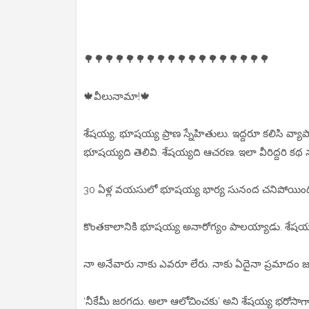
🌳🌳🌳🌳🌳🌳🌳🌳🌳🌳🌳🌳🌳🌳🌳🌳🌳🌳
🍁వీలునామా!🍁
శేషయ్య, భూషయ్య ప్రాణ స్నేహితులు. ఇద్దరూ కలిసి వ్య
భూషయ్యది తెలివి. శేషయ్యది ఆచరణ. ఇలా వీరిద్దరి కథ న
30 ఏళ్ల వయసులో భూషయ్య భార్య సునంద చనిపోయింది.
కొంతకాలానికి భూషయ్య అనారోగ్యం పాలయ్యాడు. శేషయ్యన
నా అనేవారు నాకు ఎవరూ లేరు. నాకు ఏదైనా ప్రమాదం జరిగిత
‘నీకేమీ జరగదు. అలా ఆలోచించకు’ అని శేషయ్య భరోసాగా 