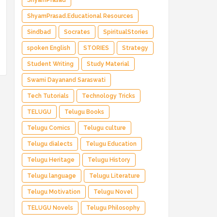
ShyamPrasad
ShyamPrasad.Educational Resources
Sindbad
Socrates
SpiritualStories
spoken English
STORIES
Strategy
Student Writing
Study Material
Swami Dayanand Saraswati
Tech Tutorials
Technology Tricks
TELUGU
Telugu Books
Telugu Comics
Telugu culture
Telugu dialects
Telugu Education
Telugu Heritage
Telugu History
Telugu language
Telugu Literature
Telugu Motivation
Telugu Novel
TELUGU Novels
Telugu Philosophy