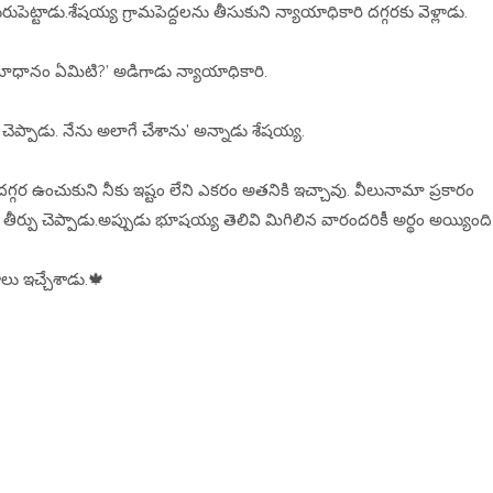
ట్టాడు.శేషయ్య గ్రామపెద్దలను తీసుకుని న్యాయాధికారి దగ్గరకు వెళ్లాడు.
మాధానం ఏమిటి?’ అడిగాడు న్యాయాధికారి.
చెప్పాడు. నేను అలాగే చేశాను’ అన్నాడు శేషయ్య.
దగ్గర ఉంచుకుని నీకు ఇష్టం లేని ఎకరం అతనికి ఇచ్చావు. వీలునామా ప్రకారం
 తీర్పు చెప్పాడు.అప్పుడు భూషయ్య తెలివి మిగిలిన వారందరికీ అర్థం అయ్యింది
ు ఇచ్చేశాడు.🍁