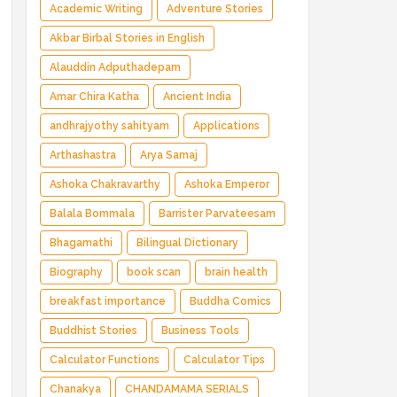
Magical Adventure ✅ Indian Fantasy ✅
Academic Writing
Adventure Stories
Enchanted Kingdom ✅ Heroic Quest ✅ Fairy
Akbar Birbal Stories in English
Tale
Alauddin Adputhadepam
Amar Chira Katha
Ancient India
andhrajyothy sahityam
Applications
Arthashastra
Arya Samaj
Ashoka Chakravarthy
Ashoka Emperor
Balala Bommala
Barrister Parvateesam
Bhagamathi
Bilingual Dictionary
Biography
book scan
brain health
breakfast importance
Buddha Comics
Buddhist Stories
Business Tools
Calculator Functions
Calculator Tips
Chanakya
CHANDAMAMA SERIALS