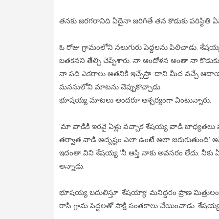
తనకు జరగరానిది ఏదైనా జరిగితే తన కొడుకు పరిస్థితి
ఓ రోజు గ్రామంలోని నలుగురు పెద్దలను పిలిచాడు. శేషయ్
బతకనని తేల్చి చెప్పేశారు. నా ఆందోళన అంతా నా కొడుక
నా పది ఎకరాలు అతనికి ఇచ్చేస్తా. దాని మీద వచ్చే ఆద
మనసులోని మాటను చెప్పుకొచ్చాడు.
భూషయ్య మాటలు అందరూ ఆశ్చర్యంగా వింటున్నారు.
‘మా వాడికి ఇరవై ఏళ్లు వచ్చాక శేషయ్య వాడి బాధ్యతలు
తర్వాత వాడి అదృష్టం ఎలా ఉంటే అలా జరుగుతుంది’ అ
ఇదంతా విని శేషయ్య ‘నీ ఆస్తి నాకు అవసరం లేదు. నీక
అన్నాడు.
భూషయ్య బదులిస్తూ ‘శేషయ్యా! మనిద్దరం ప్రాణ మిత్రులం
రాసి గ్రామ పెద్దలతో సాక్షి సంతకాలు చేయించాడు. శే