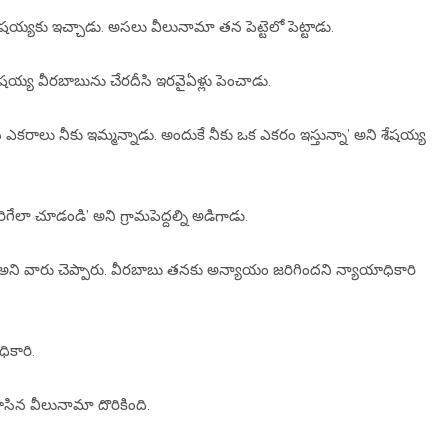
ేషయ్యకు ఇచ్చాడు. అసలు వీలునామా తన పెట్టెలో పెట్టాడు.
య్య వీరబాబును చేరదీసి ఇరవైఏళ్లు పెంచాడు.
్టమైన ఎకరాలు నీకు ఇమ్మన్నాడు. అందుకే నీకు ఒక ఎకరం ఇస్తున్నా’ అని శేషయ్య
ేలా చూడండి’ అని గ్రామపెద్దల్ని అడిగాడు.
’ అని వారు చెప్పారు. వీరబాబు తనకు అన్యాయం జరిగిందని న్యాయాధికారి
ికారి.
ి రాసిన వీలునామా దొరికింది.