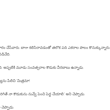
ాపారం చేసేవారు. బాగా కలిసిరావడంతో తలొక పది ఎకరాల పొలం కొనుక్కున్నారు
డిచేది.
 అప్పటికి మూడు సంవత్సరాల కొడుకు వీరబాబు ఉన్నాడు.
ు పిలిచి ‘మిత్రమా!
ే నా కొడుకును నువ్వే పెంచి పెద్ద చేయాలి.’ అని చెప్పాడు.
చెప్పాడు.