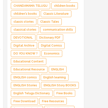
CHANDAMAMA TELUGU
children books
children's books
Classic Literature
classic stories
Classic Tales
classical stories
communication skills
DEVOTIONAL
Dictionary PDF
Digital Archive
Digital Comics
.
DO YOU KNOW ?
Economics
Educational Content
Educational Resource
ENGLISH
ENGLISH comics
English learning
ENGLISH Stories
ENGLISH Story BOOKS
English Telugu Dictionary
Free Books
Free Download
Free Resources