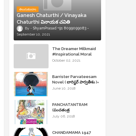
తెలుసుకుందాం
Ganesh Chaturthi / Vinayaka
Chaturthi వినాయక చవితి
ShyamPrasad +91 8099099083
September 10, 2021
The Dreamer Milkmaid
#Inspirational Moral
.
Stories
October 02, 2021
Barrister Parvateesam
Novel ( బారిష్టర్ పార్వతీశం )=
ShyamPrasad =
June 10, 2018
PANCHATANTRAM
(పంచతంత్ర
కథలు)Andhrajyothy
July 06, 2018
Sahityam = ShyamPrasad
=
CHANDAMAMA 1947