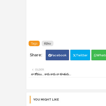
Tags
కథలు
Facebook
Twitter
What
OLDER
నా కోడలు... కాదు కాదు నా కూతురు...
YOU MIGHT LIKE