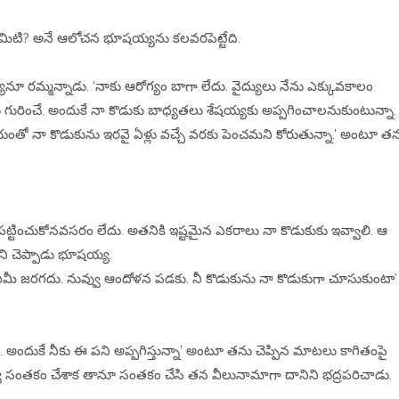
 ఏమిటి? అనే ఆలోచన భూషయ్యను కలవరపెట్టేది.
యనూ రమ్మన్నాడు. ‘నాకు ఆరోగ్యం బాగా లేదు. వైద్యులు నేను ఎక్కువకాలం
ు గురించే. అందుకే నా కొడుకు బాధ్యతలు శేషయ్యకు అప్పగించాలనుకుంటున్నా.
ాయంతో నా కొడుకును ఇరవై ఏళ్లు వచ్చే వరకు పెంచమని కోరుతున్నా.’ అంటూ త
 పట్టించుకోనవసరం లేదు. అతనికి ఇష్టమైన ఎకరాలు నా కొడుకుకు ఇవ్వాలి. ఆ
ని చెప్పాడు భూషయ్య.
ు ఏమీ జరగదు. నువ్వు ఆందోళన పడకు. నీ కొడుకును నా కొడుకుగా చూసుకుంటా’
. అందుకే నీకు ఈ పని అప్పగిస్తున్నా’ అంటూ తను చెప్పిన మాటలు కాగితంపై
షయ్య సంతకం చేశాక తానూ సంతకం చేసి తన వీలునామాగా దానిని భద్రపరిచాడు.