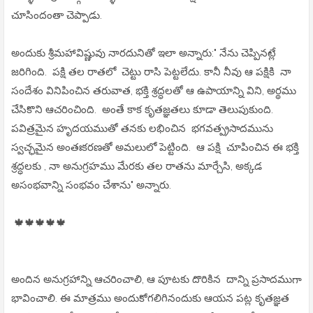
చూసిందంతా చెప్పాడు.
అందుకు శ్రీమహావిష్ణువు నారదునితో ఇలా అన్నారు:" నేను చెప్పినట్లే
జరిగింది. పక్షి తల రాతలో చెట్టు రాసి పెట్టలేదు. కానీ నీవు ఆ పక్షికి నా
సందేశం వినిపించిన తరువాత, భక్తి శ్రద్ధలతో ఆ ఉపాయాన్ని విని, అర్థము
చేసికొని ఆచరించింది. అంతే కాక కృతజ్ఞతలు కూడా తెలుపుకుంది.
పవిత్రమైన హృదయముతో తనకు లభించిన భగవత్ప్రసాదమును
స్వచ్ఛమైన అంతఃకరణతో అమలులో పెట్టింది. ఆ పక్షి చూపించిన ఈ భక్తి
శ్రద్ధలకు , నా అనుగ్రహము మేరకు తల రాతను మార్చేసి, అక్కడ
అసంభవాన్ని సంభవం చేశాను" అన్నారు.
🍁🍁🍁🍁🍁
అందిన అనుగ్రహాన్ని ఆచరించాలి, ఆ పూటకు దొరికిన దాన్ని ప్రసాదముగా
భావించాలి. ఈ మాత్రము అందుకోగలిగినందుకు ఆయన పట్ల కృతజ్ఞత