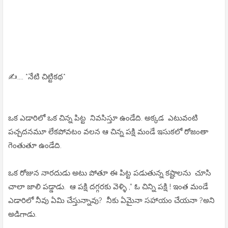
✍️.... *నేటి చిట్టికథ*
ఒక ఎడారిలో ఒక చిన్న పిట్ట నివసిస్తూ ఉండేది. అక్కడ ఎటువంటి
పచ్చదనమూ లేకపోవటం వలన ఆ చిన్న పక్షి మండే ఇసుకలో రోజంతా
గెంతుతూ ఉండేది.
ఒక రోజున నారదుడు అటు పోతూ ఈ పిట్ట పడుతున్న కష్టాలను చూసి
చాలా జాలి పడ్డాడు. ఆ పక్షి దగ్గరకు వెళ్ళి ,” ఓ చిన్ని పక్షి ! ఇంత మండే
ఎడారిలో నీవు ఏమి చేస్తున్నావు? నీకు ఏమైనా సహాయం చేయనా ?అని
అడిగాడు.