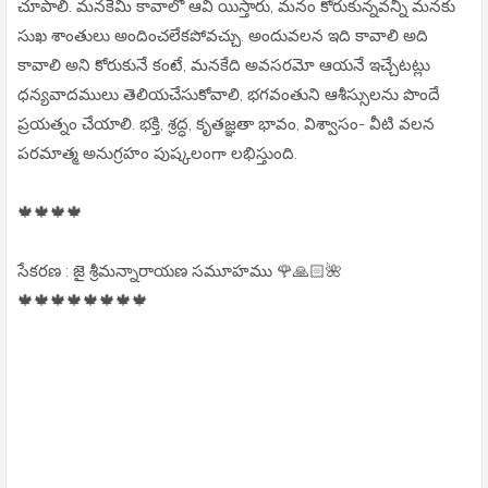
చూపాలి. మనకేమి కావాలో ఆవి యిస్తారు, మనం కోరుకున్నవన్నీ మనకు
సుఖ శాంతులు అందించలేకపోవచ్చు. అందువలన ఇది కావాలి అది
కావాలి అని కోరుకునే కంటే, మనకేది అవసరమో ఆయనే ఇచ్చేటట్లు
ధన్యవాదములు తెలియచేసుకోవాలి, భగవంతుని ఆశీస్సులను పొందే
ప్రయత్నం చేయాలి. భక్తి, శ్రద్ధ, కృతజ్ఞతా భావం, విశ్వాసం- వీటి వలన
పరమాత్మ అనుగ్రహం పుష్కలంగా లభిస్తుంది.
🍁🍁🍁🍁
సేకరణ : జై శ్రీమన్నారాయణ సమూహము 🌹🙏🏻🌺
🍁🍁🍁🍁🍁🍁🍁🍁