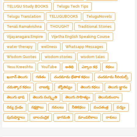
TELUGU Study BOOKS
Telugu Tech Tips
Telugu Translation
TELUGUBOOKS
TeluguNovels
Tenali Ramakrishna
THOUGHT
Traditional Stories
Vijayanagara Empire
Vijetha English Speaking Course
water therapy
wellness
Whatsapp Messages
Wisdom Quotes
wisdom stories
wisdom tales
Yesu Kreeshtu
YouTube
అతిథి
ఎక్కాల కధ
కథలు
ఖురాన్ తెలుగు
గణితం
చందమామ భేతాళ కథలు
చందమామ సీరియల్స్
చమత్కార కథలు
చాణక్య
జ్యోతిష్యం
తెలుగు కథలు
తెలుగు జ్ఞానం
తెలుగు భాష
తెలుగు సంస్కృతి
తెలుగు సాహిత్యం
తెలుసుకుందాం
దివ్య గ్రంథం
నక్షత్రాలు
నవలలు
నీతికథలు
పంచతంత్ర
పద్యం
పురుషార్థాలు
బాలచంద్రిక
భాగమతి
మాండలికాలు
రాశులు