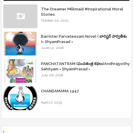
The Dreamer Milkmaid #Inspirational Moral
Stories
October 02, 2021
Barrister Parvateesam Novel ( బారిష్టర్ పార్వతీశం
)= ShyamPrasad =
June 10, 2018
PANCHATANTRAM (పంచతంత్ర కథలు)Andhrajyothy
Sahityam = ShyamPrasad =
July 06, 2018
CHANDAMAMA 1947
April 17, 2019