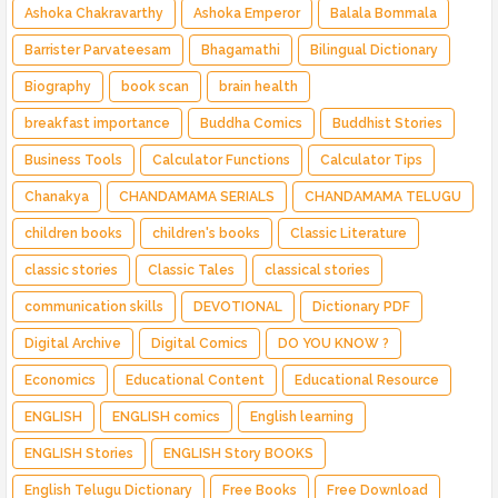
Ashoka Chakravarthy
Ashoka Emperor
Balala Bommala
Barrister Parvateesam
Bhagamathi
Bilingual Dictionary
Biography
book scan
brain health
breakfast importance
Buddha Comics
Buddhist Stories
Business Tools
Calculator Functions
Calculator Tips
Chanakya
CHANDAMAMA SERIALS
CHANDAMAMA TELUGU
children books
children's books
Classic Literature
classic stories
Classic Tales
classical stories
communication skills
DEVOTIONAL
Dictionary PDF
Digital Archive
Digital Comics
DO YOU KNOW ?
Economics
Educational Content
Educational Resource
ENGLISH
ENGLISH comics
English learning
ENGLISH Stories
ENGLISH Story BOOKS
English Telugu Dictionary
Free Books
Free Download