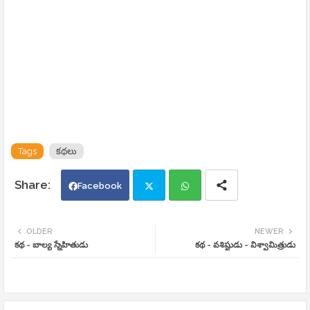
Tags
కథలు
Facebook
Twi
Wh
OLDER
NEWER
కథ - బాల్య స్నేహితుడు
కథ - వశిష్టుడు - విశ్వామిత్రుడు
tte
ats
r
app