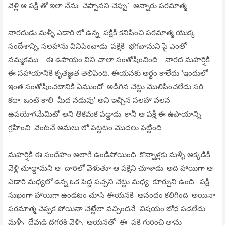
వెళ్లి ఆ పక్షి తో ఇలా నేను చెప్పానని చెప్పు" అన్నారు పరమాత్మ.
నారదుడు మళ్ళీ ఎడారి లో ఉన్న పక్షికి కనిపించి పరమాత్మ యొక్క
సందేశాన్ని, సలహాను వినిపించాడు. పక్షికి భగవానుని పై ఎంతో
నమ్మకము. ఈ ఉపాయం విని చాలా సంతోషించింది. నారద మహర్షికి
ఈ సహాయానికి కృతజ్ఞత తెలిపింది. ఈయనకు అర్థం కాలేదు "ఇందులో
ఇంత సంతోషించటానికి ఏముందో. అడిగిన చెట్టు మొలిపించలేదు సరి
కదా, ఒంటి కాలి మీద నడువు" అని ఇచ్చిన సలహా వలన
ఉపయోగమేమిటో అని తికమక పడ్డాడు. కానీ ఆ పక్షి ఈ ఉపాయాన్ని
గ్రహించి వెంటనే అమలు లో పెట్టటం మొదలు పెట్టింది.
మహర్షికి ఈ సందేహం అలాగే ఉండిపోయింది. కొన్నాళ్లకు మళ్ళీ అక్కడికి
వెళ్లి చూద్దామని ఆ దారిలో వెళుతూ ఆ పక్షిని చూశాడు. అది హాయిగా ఆ
ఎడారి మధ్యలో ఉన్న ఒక పెద్ద పచ్చని చెట్టు మధ్య కూర్చుని ఉంది. పక్షి
సుఖంగా హాయిగా ఉండటం చూసి ఈయనకి ఆనందం కలిగింది, అయినా
పరమాత్మ చెప్పక పోయినా చెట్టేలా వచ్చిందనే విషయం బోధ పడలేదు.
మళ్ళీ దేవుడి దగ్గరకి వెళ్ళి ఆయనతో ఈ పక్షి గురించి తాను