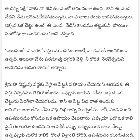
ఆ చిన్ని పక్షి,” నాకు నా జీవితం ఎంతో ఆనందంగా ఉంది. కాని ఈ ఎండ
వేడిని నేను భరించలేకపోతున్నాను. నా పాదాలు రెండు కాలిపోతున్నాయి.
ఇక్కడ ఒక చెట్టు ఉంటే, ఈ ఎండ, వేడిని కొంచము తట్టుకుని హాయిగా,
సంతోషంగా ఉండగలను." అని చెప్పింది .
“ఇటువంటి ఎడారిలో చెట్టు మొలవటం అంటే, నా ఊహకి అందకుండా
ఉన్నది. అయినా నేను పరమాత్మ దగ్గరకి వెళ్లి నీ కోరిక నెరవేర్చమని
అయనను అడుగుతాను”, అన్నారు.
శ్రీమహా విష్ణువు వద్దకు వెళ్లి ఆ పిట్టకి సహాయం చేయమని ఆయనకు ఈ
పిట్ట విన్నపము తెలియజేశాడు. అప్పుడు ఆయన "నేను అక్కడ ఒక
చెట్టును పెరిగేలా చేయగలను. కానీ ఆ పిట్ట విధి రాత అందుకు
అనుకూలంగా లేదు. నేను విధి లిఖితాన్ని మార్చలేను. కానీ, ఎండ నుంచి
ఉపశమనము కోసము ఒక ఉపాయం చెబుతాను. ఎప్పుడూ ఏదో ఒక కాలి
పైనే గెంతుతూ ఉండమని ఆ పక్షికి చెప్పు. అప్పుడు ఒక కాలు నేలపై
ఉన్నప్పుడు మరొక కాలికి కొంత విశ్రాంతి దొరికి, ఉపశమనం కలుగుతుంది.