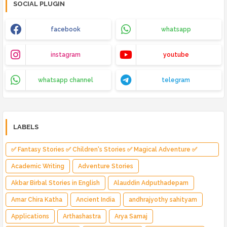
SOCIAL PLUGIN
facebook
whatsapp
instagram
youtube
whatsapp channel
telegram
LABELS
✅ Fantasy Stories ✅ Children's Stories ✅ Magical Adventure ✅
Indian Fantasy ✅ Enchanted Kingdom ✅ Heroic Quest ✅ Fairy Tale
Academic Writing
Adventure Stories
Akbar Birbal Stories in English
Alauddin Adputhadepam
Amar Chira Katha
Ancient India
andhrajyothy sahityam
Applications
Arthashastra
Arya Samaj