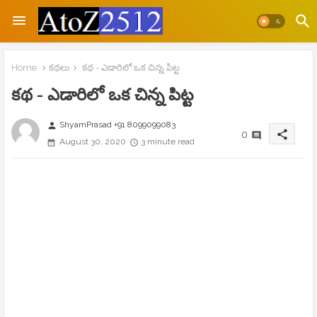
Home
కథలు
కథ - ఎడారిలో ఒక చిన్న పిట్ట
కథ - ఎడారిలో ఒక చిన్న పిట్ట
ShyamPrasad +91 8099099083
person
share
0
August 30, 2020
3 minute read