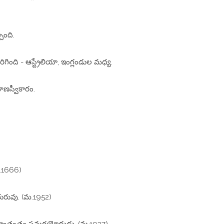
ింది.
ిగింది - ఆస్ట్రేలియా, ఇంగ్లండుల మధ్య.
మాణస్వీకారం.
మ.1666)
రువు. (మ.1952)
స్వాతంత్ర్య సమరయోధుడు. (మ.1937)