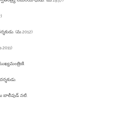
)
ర్శకుడు. (మ.2012)
.2011)
ుఖ్యమంత్రిణి.
దర్శకుడు.
 బాలీవుడ్ నటి.