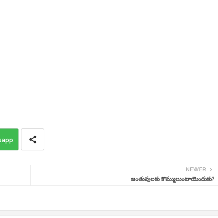
sapp
NEWER
జంతువులకు కొమ్ములుంటాయెందుకు?