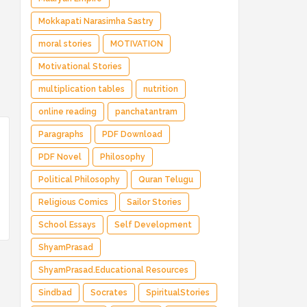
Mokkapati Narasimha Sastry
moral stories
MOTIVATION
Motivational Stories
multiplication tables
nutrition
online reading
panchatantram
Paragraphs
PDF Download
PDF Novel
Philosophy
Political Philosophy
Quran Telugu
Religious Comics
Sailor Stories
School Essays
Self Development
ShyamPrasad
ShyamPrasad.Educational Resources
Sindbad
Socrates
SpiritualStories