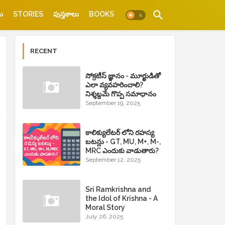
ు
STORIES
పుస్తకాలు
BOOKS
RECENT
సోక్రటీస్ జ్ఞానం - మూర్ఖుడితో
ఎలా వ్యవహరించాలి?
నిశ్శబ్దమే గొప్ప సమాధానం
September 19, 2025
కాలిక్యులేటర్ లోని రహస్య
బటన్లు - GT, MU, M+, M-,
MRC ఎందుకు వాడుతారు?
September 12, 2025
Sri Ramkrishna and
the Idol of Krishna - A
Moral Story
July 26, 2025