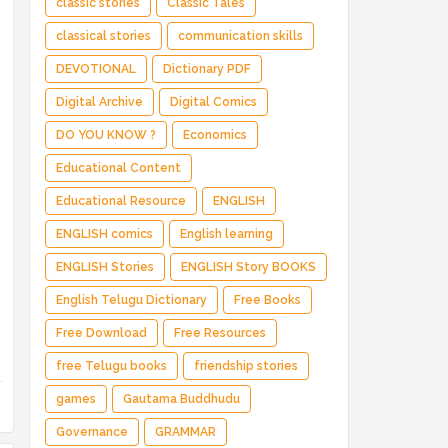
classic stories
Classic Tales
classical stories
communication skills
DEVOTIONAL
Dictionary PDF
Digital Archive
Digital Comics
DO YOU KNOW ?
Economics
Educational Content
Educational Resource
ENGLISH
ENGLISH comics
English learning
ENGLISH Stories
ENGLISH Story BOOKS
English Telugu Dictionary
Free Books
Free Download
Free Resources
free Telugu books
friendship stories
games
Gautama Buddhudu
Governance
GRAMMAR