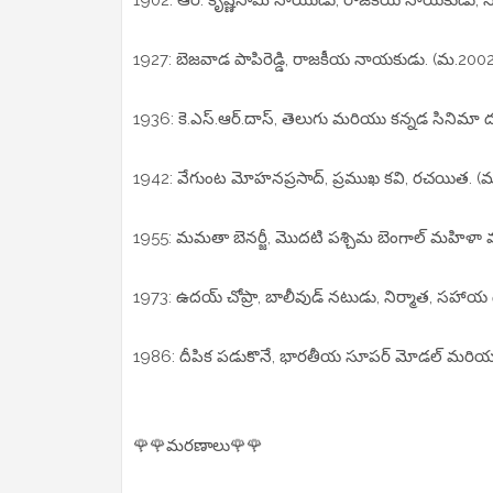
1927: బెజవాడ పాపిరెడ్డి, రాజకీయ నాయకుడు. (మ.2002
1936: కె.ఎస్.ఆర్.దాస్, తెలుగు మరియు కన్నడ సినిమా ద
1942: వేగుంట మోహనప్రసాద్, ప్రముఖ కవి, రచయిత. (మ
1955: మమతా బెనర్జీ, మొదటి పశ్చిమ బెంగాల్ మహిళా మ
1973: ఉదయ్ చోప్రా, బాలీవుడ్ నటుడు, నిర్మాత, సహాయ 
1986: దీపిక పడుకొనే, భారతీయ సూపర్ మోడల్ మరియు
🌹🌹మరణాలు🌹🌹