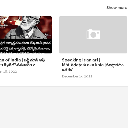
Show more
n of India | బర్డ్ మాన్ అఫ్
Speaking is an art |
 1896లో నవంబర్ 12
Māṭlāḍaṭaṁ oka kaḷa |మాట్లాడటం
ఒక కళ
r 16, 2022
December 15, 2022