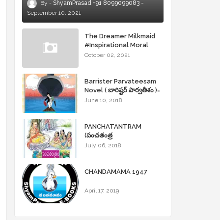
ShyamPrasad +91 8099099083
September 10, 2021
The Dreamer Milkmaid
#Inspirational Moral
Stories
October 02, 2021
Barrister Parvateesam
Novel ( బారిష్టర్ పార్వతీశం )=
ShyamPrasad =
June 10, 2018
PANCHATANTRAM
(పంచతంత్ర
కథలు)Andhrajyothy
July 06, 2018
Sahityam = ShyamPrasad
=
CHANDAMAMA 1947
April 17, 2019