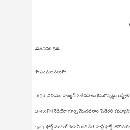
🌅జనవరి 5🌄
🏞సంఘటనలు🏞
1896: విలియం రాంట్జెన్ X-కిరణాలు కనుగొన్నట్టు ఆస్ట్ర
1940: FM రేడియో గూర్చి మొదటిసారి "ఫెడెరల్ కమ్యూనికే
1914: ఫోర్డ్ మోటార్ కంపెనీ అధినేత, హెన్రీ ఫోర్డ్, తొలిసా