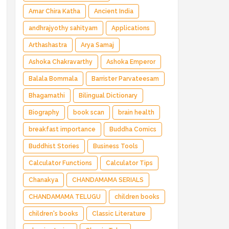
Amar Chira Katha
Ancient India
andhrajyothy sahityam
Applications
Arthashastra
Arya Samaj
Ashoka Chakravarthy
Ashoka Emperor
Balala Bommala
Barrister Parvateesam
Bhagamathi
Bilingual Dictionary
Biography
book scan
brain health
breakfast importance
Buddha Comics
Buddhist Stories
Business Tools
Calculator Functions
Calculator Tips
Chanakya
CHANDAMAMA SERIALS
CHANDAMAMA TELUGU
children books
children's books
Classic Literature