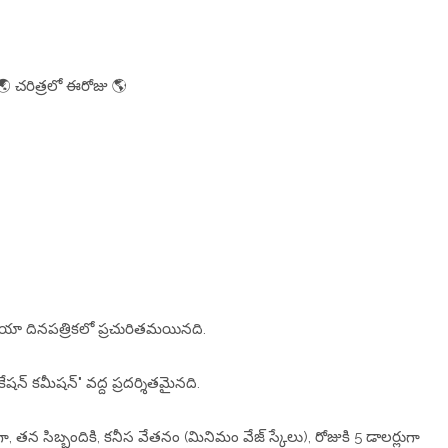
🌏 చరిత్రలో ఈరోజు 🌎
ేలియా దినపత్రికలో ప్రచురితమయినది.
షన్ కమీషన్" వద్ద ప్రదర్శితమైనది.
రిగా, తన సిబ్బందికి, కనీస వేతనం (మినిమం వేజ్ స్కేలు), రోజుకి 5 డాలర్లుగా