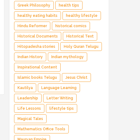
Greek Philosophy
health tips
healthy eating habits
healthy lifestyle
Hindu Reformer
historical comics
Historical Documents
Historical Text
Hitopadesha stories
Holy Quran Telugu
Indian History
Indian mythology
Inspirational Content
Islamic books Telugu
Jesus Christ
Kautilya
Language Learning
Leadership
Letter Writing
Life Lessons
lifestyle tips
Magical Tales
Mathematics Office Tools
Mauryan Empire