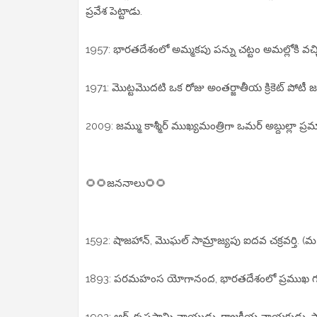
ప్రవేశ పెట్టాడు.
1957: భారతదేశంలో అమ్మకపు పన్ను చట్టం అమల్లోకి వచ్చ
1971: మొట్టమొదటి ఒక రోజు అంతర్జాతీయ క్రికెట్ పోటీ జర
2009: జమ్ము కాశ్మీర్ ముఖ్యమంత్రిగా ఒమర్ అబ్దుల్లా ప్ర
🌻🌻జననాలు🌻🌻
1592: షాజహాన్, మొఘల్ సామ్రాజ్యపు ఐదవ చక్రవర్తి. (
1893: పరమహంస యోగానంద, భారతదేశంలో ప్రముఖ గు
1902: ఆర్. కృష్ణసామి నాయుడు, రాజకీయ నాయకుడు, 