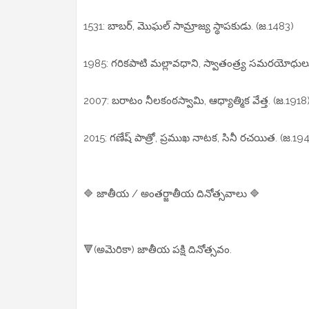
1531: బాబర్, మొఘల్ సామ్రాజ్య స్థాపకుడు. (జ.1483)
1985: గరికపాటి మల్లావధాని, స్వాతంత్ర్య సమరయోధులు
2007: బరాటం నీలకంఠస్వామి, ఆధ్యాత్మిక వేత్త. (జ.1918
2015: గణేష్ పాత్రో, ప్రముఖ నాటక, సినీ రచయిత. (జ.19
🔷 జాతీయ / అంతర్జాతీయ దినోత్సవాలు 🔷
🔻(అమెరికా) జాతీయ పక్షి దినోత్సవం.