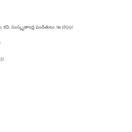
, కవి, సంస్కృతాంధ్ర పండితులు. (జ.1899)
)
45)