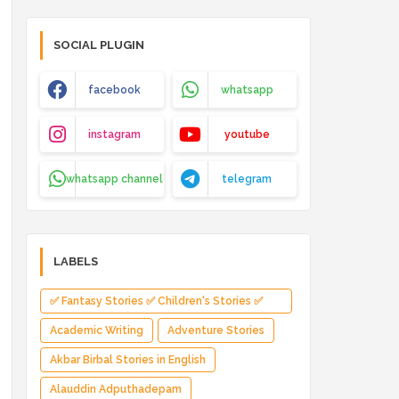
SOCIAL PLUGIN
facebook
whatsapp
instagram
youtube
whatsapp channel
telegram
LABELS
✅ Fantasy Stories ✅ Children's Stories ✅
Magical Adventure ✅ Indian Fantasy ✅
Academic Writing
Adventure Stories
Enchanted Kingdom ✅ Heroic Quest ✅ Fairy
Akbar Birbal Stories in English
Tale
Alauddin Adputhadepam