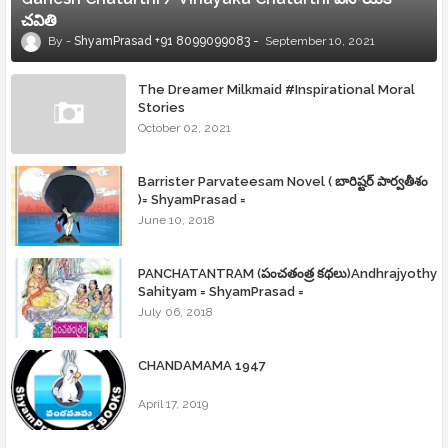
చవితి
ShyamPrasad +91 8099099083
September 10, 2021
The Dreamer Milkmaid #Inspirational Moral
Stories
October 02, 2021
Barrister Parvateesam Novel ( బారిష్టర్ పార్వతీశం
)= ShyamPrasad =
June 10, 2018
PANCHATANTRAM (పంచతంత్ర కథలు)Andhrajyothy
Sahityam = ShyamPrasad =
July 06, 2018
CHANDAMAMA 1947
April 17, 2019