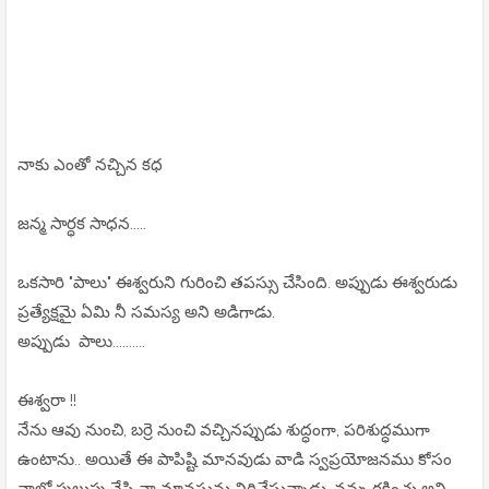
నాకు ఎంతో నచ్చిన కధ
జన్మ సార్ధక సాధన.....
ఒకసారి "పాలు" ఈశ్వరుని గురించి తపస్సు చేసింది. అప్పుడు ఈశ్వరుడు
ప్రత్యేక్షమై ఏమి నీ సమస్య అని అడిగాడు.
అప్పుడు పాలు..........
ఈశ్వరా !!
నేను ఆవు నుంచి, బర్రె నుంచి వచ్చినప్పుడు శుద్ధంగా, పరిశుద్ధముగా
ఉంటాను.. అయితే ఈ పాపిష్టి మానవుడు వాడి స్వప్రయోజనము కోసం
నాలో పులుపు వేసి నా మానసును విరిచేస్తున్నాడు. నన్ను రక్షించు అని