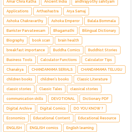
Amar Chira Katha
Ancient India
andhrajyothy sahityam
Applications
Arthashastra
Arya Samaj
Ashoka Chakravarthy
Ashoka Emperor
Balala Bommala
Barrister Parvateesam
Bhagamathi
Bilingual Dictionary
Biography
book scan
brain health
breakfast importance
Buddha Comics
Buddhist Stories
Business Tools
Calculator Functions
Calculator Tips
Chanakya
CHANDAMAMA SERIALS
CHANDAMAMA TELUGU
children books
children's books
Classic Literature
classic stories
Classic Tales
classical stories
communication skills
DEVOTIONAL
Dictionary PDF
Digital Archive
Digital Comics
DO YOU KNOW ?
Economics
Educational Content
Educational Resource
ENGLISH
ENGLISH comics
English learning