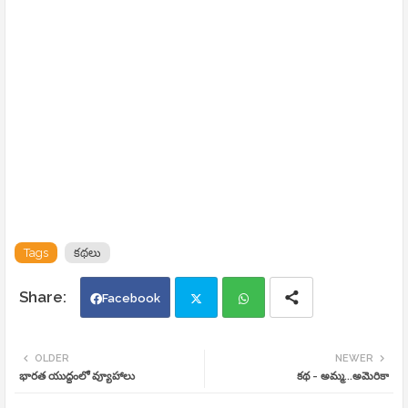
Tags
కథలు
Facebook
Twi
Wh
OLDER
NEWER
భారత యుద్ధంలో వ్యూహాలు
కథ - అమ్మ...అమెరికా
tte
ats