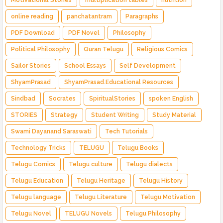
online reading
panchatantram
Paragraphs
PDF Download
PDF Novel
Philosophy
Political Philosophy
Quran Telugu
Religious Comics
Sailor Stories
School Essays
Self Development
ShyamPrasad
ShyamPrasad.Educational Resources
Sindbad
Socrates
SpiritualStories
spoken English
STORIES
Strategy
Student Writing
Study Material
Swami Dayanand Saraswati
Tech Tutorials
Technology Tricks
TELUGU
Telugu Books
Telugu Comics
Telugu culture
Telugu dialects
Telugu Education
Telugu Heritage
Telugu History
Telugu language
Telugu Literature
Telugu Motivation
Telugu Novel
TELUGU Novels
Telugu Philosophy