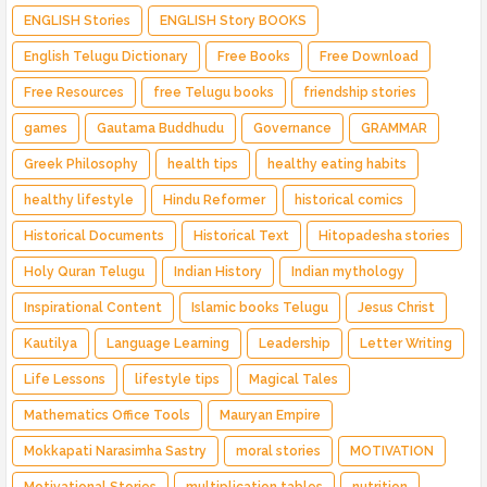
ENGLISH Stories
ENGLISH Story BOOKS
English Telugu Dictionary
Free Books
Free Download
Free Resources
free Telugu books
friendship stories
games
Gautama Buddhudu
Governance
GRAMMAR
Greek Philosophy
health tips
healthy eating habits
healthy lifestyle
Hindu Reformer
historical comics
Historical Documents
Historical Text
Hitopadesha stories
Holy Quran Telugu
Indian History
Indian mythology
Inspirational Content
Islamic books Telugu
Jesus Christ
Kautilya
Language Learning
Leadership
Letter Writing
Life Lessons
lifestyle tips
Magical Tales
Mathematics Office Tools
Mauryan Empire
Mokkapati Narasimha Sastry
moral stories
MOTIVATION
Motivational Stories
multiplication tables
nutrition