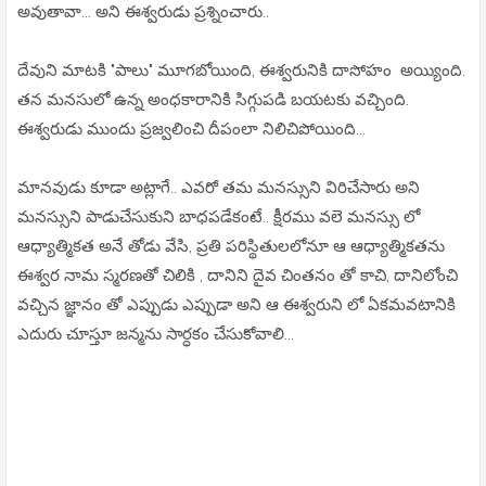
అవుతావా... అని ఈశ్వరుడు ప్రశ్నించారు..
దేవుని మాటకి "పాలు" మూగబోయింది, ఈశ్వరునికి దాసోహం అయ్యింది.
తన మనసులో ఉన్న అంధకారానికి సిగ్గుపడి బయటకు వచ్చింది.
ఈశ్వరుడు ముందు ప్రజ్వలించి దీపంలా నిలిచిపోయింది...
మానవుడు కూడా అట్లాగే.. ఎవరో తమ మనస్సుని విరిచేసారు అని
మనస్సుని పాడుచేసుకుని బాధపడేకంటే.. క్షీరము వలె మనస్సు లో
ఆధ్యాత్మికత అనే తోడు వేసి, ప్రతి పరిస్థితులలోనూ ఆ ఆధ్యాత్మికతను
ఈశ్వర నామ స్మరణతో చిలికి , దానిని దైవ చింతనం తో కాచి, దానిలోంచి
వచ్చిన జ్ఞానం తో ఎప్పుడు ఎప్పుడా అని ఆ ఈశ్వరుని లో ఏకమవటానికి
ఎదురు చూస్తూ జన్మను సార్ధకం చేసుకోవాలి...