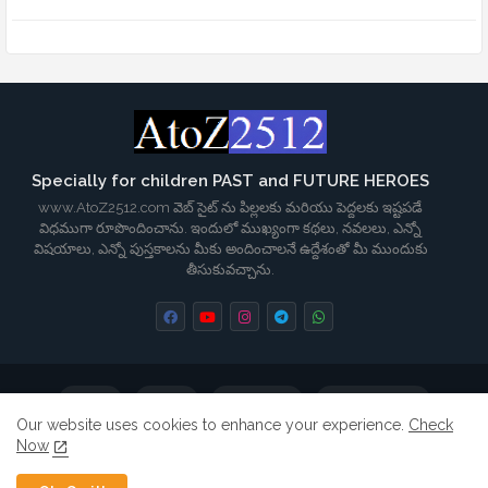
Specially for children PAST and FUTURE HEROES
www.AtoZ2512.com వెబ్ సైట్ ను పిల్లలకు మరియు పెద్దలకు ఇష్టపడే
విధముగా రూపొందించాను. ఇందులో ముఖ్యంగా కథలు, నవలలు, ఎన్నో
విషయాలు, ఎన్నో పుస్తకాలను మీకు అందించాలనే ఉద్దేశంతో మీ ముందుకు
తీసుకువచ్చాను.
Home
About
Contact us
Privacy Policy
Our website uses cookies to enhance your experience.
Check
Now
Terms & Conditions
Disclaimer