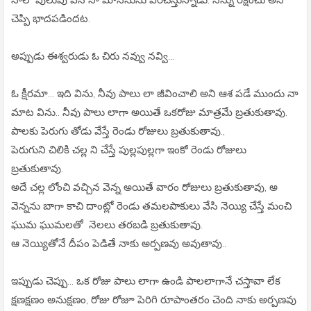
చెప్పి భాదపడిందట.
అప్పుడు ఈశ్వరుడు ఓ చిరు నవ్వు నవ్వి...
ఓ క్షీరమా... ఇది విను, నీవు పాలు లా జీవించాలి అని ఆశ పడే ముందు నా
మాట విను.. నీవు పాలు లాగా అయితే ఒకరోజు మాత్రమే బ్రతుకుతావు.
పాలకు పెరుగు తోడు వేస్తే రెండు రోజులు బ్రతుకుతావు.,
పెరుగుని చిలికి చల్ల ని చేస్తే పుల్లపుల్లగా ఇంకో రెండు రోజులు
బ్రతుకుతావు.
అదే చల్ల లోంచి వచ్చిన వెన్న అయితే వారం రోజులు బ్రతుకుతావు, అ
వెన్నను బాగా కాచి దాంట్లో రెండు తమలపాకులు వేసి నెయ్యి చేస్తే మంచి
ఘుమ ఘుమలతో నెలలు తరబడి బ్రతుకుతావు.
ఆ నెయ్యితోనే దీపం పెడితే నాకు అర్పణవు అవుతావు..
ఇప్పుడు చెప్పు... ఒక రోజు పాలు లాగా ఉండి పాలలాగానే చస్తావా లేక
క్షణక్షణం అనుక్షణం, రోజు రోజూ పెరిగి రూపాంతరం చెంది నాకు అర్పణవు