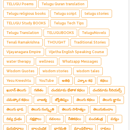
TELUGU Poems
Telugu Quran translation
Telugu religious books
Telugu script
telugu stories
TELUGU Study BOOKS
Telugu Tech Tips
Telugu Translation
TELUGUBOOKS
TeluguNovels
Tenali Ramakrishna
THOUGHT
Traditional Stories
Vijayanagara Empire
Vijetha English Speaking Course
water therapy
wellness
Whatsapp Messages
Wisdom Quotes
wisdom stories
wisdom tales
Yesu Kreeshtu
YouTube
అతిథి
ఎక్కాల కధ
కథలు
ఖురాన్ తెలుగు
గణితం
చందమామ భేతాళ కథలు
చందమామ సీరియల్స్
చమత్కార కథలు
చాణక్య
జ్యోతిష్యం
తెలుగు కథలు
తెలుగు జ్ఞానం
తెలుగు భాష
తెలుగు సంస్కృతి
తెలుగు సాహిత్యం
తెలుసుకుందాం
దివ్య గ్రంథం
నక్షత్రాలు
నవలలు
నీతికథలు
పంచతంత్ర
పద్యం
పురుషార్థాలు
బాలచంద్రిక
భాగమతి
మాండలికాలు
రాశులు