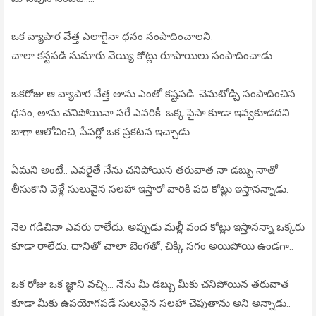
ఒక వ్యాపార వేత్త ఎలాగైనా ధనం సంపాదించాలని,
చాలా కస్టపడి సుమారు వెయ్యి కోట్లు రూపాయిలు సంపాదించాడు.
ఒకరోజు ఆ వ్యాపార వేత్త తాను ఎంతో కష్టపడి, చెమటోడ్చి సంపాదించిన
ధనం, తాను చనిపోయినా సరే ఎవరికీ, ఒక్క పైసా కూడా ఇవ్వకూడదని,
బాగా ఆలోచించి, పేపర్లో ఒక ప్రకటన ఇచ్చాడు
ఏమని అంటే.. ఎవరైతే నేను చనిపోయిన తరువాత నా డబ్బు నాతో
తీసుకొని వెళ్లే సులువైన సలహా ఇస్తారో వారికి పది కోట్లు ఇస్తానన్నాడు.
నెల గడిచినా ఎవరు రాలేదు. అప్పుడు మల్లీ వంద కోట్లు ఇస్తానన్నా ఒక్కరు
కూడా రాలేదు. దానితో చాలా బెంగతో, చిక్కి సగం అయిపోయి ఉండగా..
ఒక రోజు ఒక జ్ఞాని వచ్చి... నేను మీ డబ్బు మీకు చనిపోయిన తరువాత
కూడా మీకు ఉపయోగపడే సులువైన సలహా చెపుతాను అని అన్నాడు..