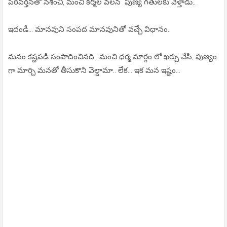
పరివర్తనతో నశించి, మంచి కర్మల వలన పుణ్య గతులకు వెళ్తాడు..
ఇదండీ... మానవుని సంపద మానవునితో వచ్చే విధానం..
మనం కష్టపడి సంపాదించినది.. మంచి ధర్మ మార్గం లో ఖర్చు చేసి, పుణ్యం
గా మార్చి మనతో తీసుకొని వెల్దామా.. లేక... ఇక మన ఇష్టం...