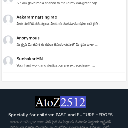
Sir You gave me a chance to make my daughter hap...
Aakaram narsing rao
మీకు శతకోటి నమస్సులు, మీరు ఈ చందమామ కథలు ఆన్ లైన్ ...
Anonymous
మీ క్రృషి మీ తపన ఈ కథలు తీసుకరావడంలో మీ శ్రమ చాలా ...
Sudhakar MN
Your hard work and dedication are extraordinary. I...
Specially for children PAST and FUTURE HEROES
www.AtoZ2512.com వెబ్ సైట్ ను పిల్లలకు మరియు పెద్దలకు ఇష్టపడే
విధముగా రూపొందించాను. ఇందులో ముఖ్యంగా కథలు, నవలలు, ఎన్నో