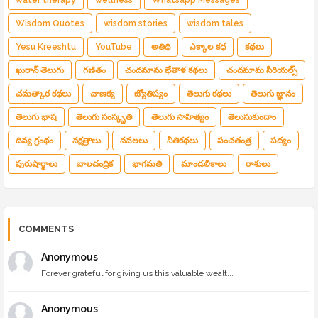
Wisdom Quotes
wisdom stories
wisdom tales
Yesu Kreeshtu
YouTube
అతిథి
ఎక్కాల కధ
కథలు
ఖురాన్ తెలుగు
గణితం
చందమామ భేతాళ కథలు
చందమామ సీరియల్స్
చమత్కార కథలు
చాణక్య
జ్యోతిష్యం
తెలుగు కథలు
తెలుగు జ్ఞానం
తెలుగు భాష
తెలుగు సంస్కృతి
తెలుగు సాహిత్యం
తెలుసుకుందాం
దివ్య గ్రంథం
నక్షత్రాలు
నవలలు
నీతికథలు
పంచతంత్ర
పద్యం
పురుషార్థాలు
బాలచంద్రిక
భాగమతి
మాండలికాలు
రాశులు
COMMENTS
Anonymous
Forever grateful for giving us this valuable wealt...
Anonymous