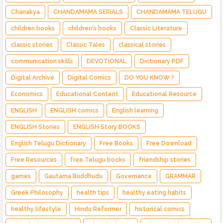
Chanakya
CHANDAMAMA SERIALS
CHANDAMAMA TELUGU
children books
children's books
Classic Literature
classic stories
Classic Tales
classical stories
communication skills
DEVOTIONAL
Dictionary PDF
Digital Archive
Digital Comics
DO YOU KNOW ?
Economics
Educational Content
Educational Resource
ENGLISH
ENGLISH comics
English learning
ENGLISH Stories
ENGLISH Story BOOKS
English Telugu Dictionary
Free Books
Free Download
Free Resources
free Telugu books
friendship stories
games
Gautama Buddhudu
Governance
GRAMMAR
Greek Philosophy
health tips
healthy eating habits
healthy lifestyle
Hindu Reformer
historical comics