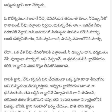
అప్పుడు జ్ఞాని ఇలా చెప్పాడు...
ఓ కోటీశ్వరుడా...! అలాగే నీవు చనిపోయిన తరువాత కూడా, నీడబ్బు నీతో
రావాలంటే, నీవు వెల్లాలని నిర్ణయించుకున్న దేశం లాగా.. ఒకవేళ నీవు
నరకానికి వెల్లాలి అని అనుకుంటే నీడబ్బును పాపము లోనికి మార్చు.
అంటే దుర్వినియోగం, చెడు వ్యసనాలకి, పాపపు పనులలోనికి మార్చు.
లేదా... ఒక వేళ నీవు దేవలోకానికి వెళ్లాలంటే, నీ డబ్బును దాన, ధర్మములు
చేసి పుణ్యంగా మార్చుకో.. అని చెప్పగానే.. ఆ ధనవంతునికి జ్ఞానోదయం
కలిగి, ఆ జ్ఞానిని వంద కోట్లు తీసుకోమంటాడు.
దానికి జ్ఞాని.. నేను కస్టపడి పని చేయకుండా ఒక్క పైసా కూడా తీసుకోను
అని సున్నితంగా తిరస్కరిస్తాడు. అప్పుడు జ్ఞానోదయం ఆయిన ఆ
ధనవంతుడు, తన ఆస్తికి ఆ జ్ఞానినే నిర్వాహకుడి గా నియమించి,
తగినంత జీతం తీసుకోమని చెప్పి, తన సంపద అంతా సన్మార్గంలోనికి,
పుణ్యం లోనికి, జ్ఞాని సలహాతో ఖర్చు చేయగా.. పాత పాప కర్మలు