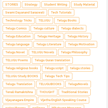
STORIES
Strategy
Student Writing
Study Material
Swami Dayanand Saraswati
Tech Tutorials
Technology Tricks
TELUGU
Telugu Books
Telugu Comics
Telugu culture
Telugu dialects
Telugu Education
Telugu Heritage
Telugu History
Telugu language
Telugu Literature
Telugu Motivation
Telugu Novel
TELUGU Novels
Telugu Philosophy
TELUGU Poems
Telugu Quran translation
Telugu religious books
Telugu script
telugu stories
TELUGU Study BOOKS
Telugu Tech Tips
Telugu Translation
TELUGUBOOKS
TeluguNovels
Tenali Ramakrishna
THOUGHT
Traditional Stories
Vijayanagara Empire
Vijetha English Speaking Course
water therapy
wellness
Whatsapp Messages