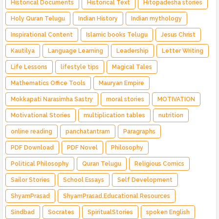
Historical Documents
Historical Text
Hitopadesha stories
Holy Quran Telugu
Indian History
Indian mythology
Inspirational Content
Islamic books Telugu
Jesus Christ
Kautilya
Language Learning
Leadership
Letter Writing
Life Lessons
lifestyle tips
Magical Tales
Mathematics Office Tools
Mauryan Empire
Mokkapati Narasimha Sastry
moral stories
MOTIVATION
Motivational Stories
multiplication tables
nutrition
online reading
panchatantram
Paragraphs
PDF Download
PDF Novel
Philosophy
Political Philosophy
Quran Telugu
Religious Comics
Sailor Stories
School Essays
Self Development
ShyamPrasad
ShyamPrasad.Educational Resources
Sindbad
Socrates
SpiritualStories
spoken English