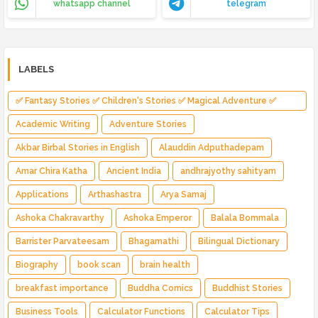
whatsapp channel
telegram
LABELS
✅ Fantasy Stories ✅ Children's Stories ✅ Magical Adventure ✅
Indian Fantasy ✅ Enchanted Kingdom ✅ Heroic Quest ✅ Fairy Tale
Academic Writing
Adventure Stories
Akbar Birbal Stories in English
Alauddin Adputhadepam
Amar Chira Katha
Ancient India
andhrajyothy sahityam
Applications
Arthashastra
Arya Samaj
Ashoka Chakravarthy
Ashoka Emperor
Balala Bommala
Barrister Parvateesam
Bhagamathi
Bilingual Dictionary
Biography
book scan
brain health
breakfast importance
Buddha Comics
Buddhist Stories
Business Tools
Calculator Functions
Calculator Tips