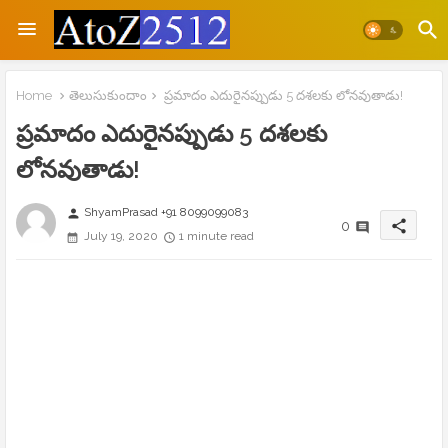
Home
తెలుసుకుందాం
ప్రమాదం ఎదురైనప్పుడు 5 దశలకు లోనవుతాడు!
ప్రమాదం ఎదురైనప్పుడు 5 దశలకు
లోనవుతాడు!
ShyamPrasad +91 8099099083
person
share
0
July 19, 2020
1 minute read