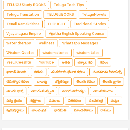
TELUGU Study BOOKS
Telugu Tech Tips
Telugu Translation
TELUGUBOOKS
TeluguNovels
Tenali Ramakrishna
THOUGHT
Traditional Stories
Vijayanagara Empire
Vijetha English Speaking Course
water therapy
wellness
Whatsapp Messages
Wisdom Quotes
wisdom stories
wisdom tales
Yesu Kreeshtu
YouTube
అతిథి
ఎక్కాల కధ
కథలు
ఖురాన్ తెలుగు
గణితం
చందమామ భేతాళ కథలు
చందమామ సీరియల్స్
చమత్కార కథలు
చాణక్య
జ్యోతిష్యం
తెలుగు కథలు
తెలుగు జ్ఞానం
తెలుగు భాష
తెలుగు సంస్కృతి
తెలుగు సాహిత్యం
తెలుసుకుందాం
దివ్య గ్రంథం
నక్షత్రాలు
నవలలు
నీతికథలు
పంచతంత్ర
పద్యం
పురుషార్థాలు
బాలచంద్రిక
భాగమతి
మాండలికాలు
రాశులు