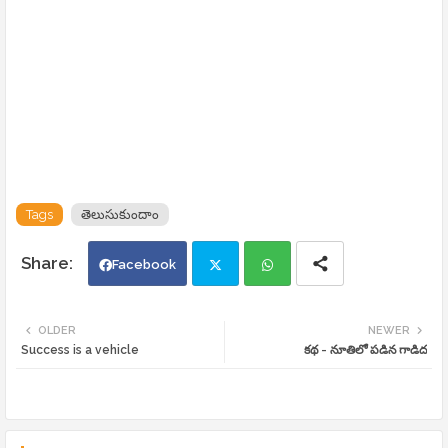
Tags
తెలుసుకుందాం
Facebook
Twi
Wh
OLDER
NEWER
Success is a vehicle
కథ - నూతిలో పడిన గాడిద
tte
ats
r
app