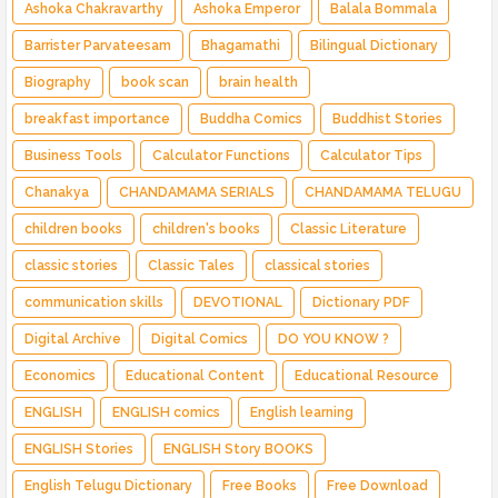
Ashoka Chakravarthy
Ashoka Emperor
Balala Bommala
Barrister Parvateesam
Bhagamathi
Bilingual Dictionary
Biography
book scan
brain health
breakfast importance
Buddha Comics
Buddhist Stories
Business Tools
Calculator Functions
Calculator Tips
Chanakya
CHANDAMAMA SERIALS
CHANDAMAMA TELUGU
children books
children's books
Classic Literature
classic stories
Classic Tales
classical stories
communication skills
DEVOTIONAL
Dictionary PDF
Digital Archive
Digital Comics
DO YOU KNOW ?
Economics
Educational Content
Educational Resource
ENGLISH
ENGLISH comics
English learning
ENGLISH Stories
ENGLISH Story BOOKS
English Telugu Dictionary
Free Books
Free Download