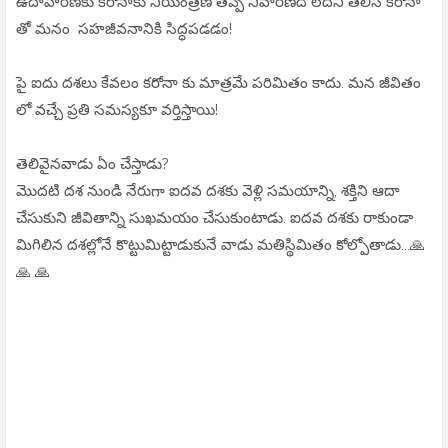
ఉదాహరణకు కరోనాకు నియంత్రణ తప్ప నివారణేదీ లేదని తెలిసి కరోనా
తో మనం సహజీవనానికి సిద్ధపడడం!
పై ఐదు దశలు కేవలం కరోనా కు మాత్రమే పరిమితం కాదు. మన జీవితం
లో వచ్చే ప్రతి సమస్యకూ వర్తిస్తాయి!
తెలివైనవాడు ఏం చేస్తాడు?
మొదటి దశ నుండి నేరుగా ఐదవ దశకు వెళ్లి సమయాన్ని, శక్తిని ఆదా
చేసుకుని జీవితాన్ని సుఖమయం చేసుకుంటాడు. ఐదవ దశకు రాకుండా
మిగిలిన దశల్లోనే కొట్టుమిట్టాడుకునే వాడు మతిస్థిమితం కోల్పోతాడు...🙏
🙏 🙏