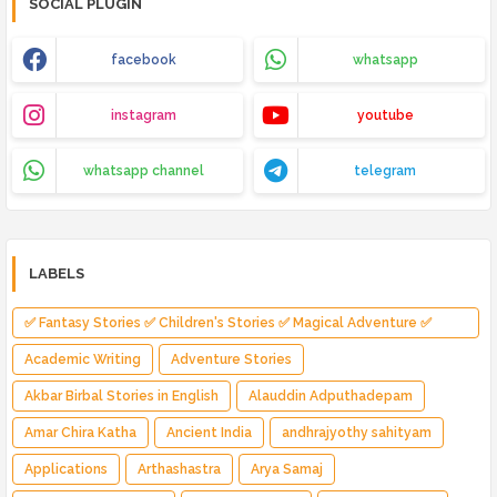
SOCIAL PLUGIN
facebook
whatsapp
instagram
youtube
whatsapp channel
telegram
LABELS
✅ Fantasy Stories ✅ Children's Stories ✅ Magical Adventure ✅
Indian Fantasy ✅ Enchanted Kingdom ✅ Heroic Quest ✅ Fairy Tale
Academic Writing
Adventure Stories
Akbar Birbal Stories in English
Alauddin Adputhadepam
Amar Chira Katha
Ancient India
andhrajyothy sahityam
Applications
Arthashastra
Arya Samaj