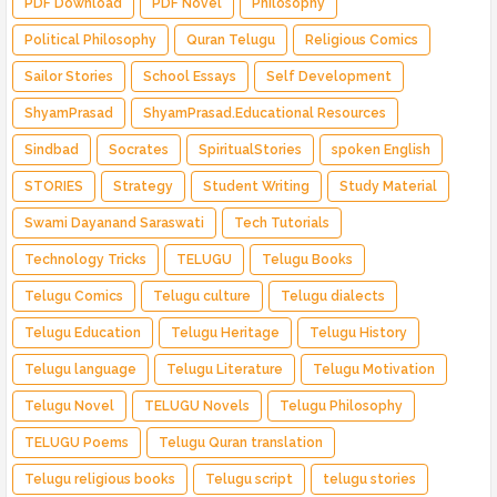
PDF Download
PDF Novel
Philosophy
Political Philosophy
Quran Telugu
Religious Comics
Sailor Stories
School Essays
Self Development
ShyamPrasad
ShyamPrasad.Educational Resources
Sindbad
Socrates
SpiritualStories
spoken English
STORIES
Strategy
Student Writing
Study Material
Swami Dayanand Saraswati
Tech Tutorials
Technology Tricks
TELUGU
Telugu Books
Telugu Comics
Telugu culture
Telugu dialects
Telugu Education
Telugu Heritage
Telugu History
Telugu language
Telugu Literature
Telugu Motivation
Telugu Novel
TELUGU Novels
Telugu Philosophy
TELUGU Poems
Telugu Quran translation
Telugu religious books
Telugu script
telugu stories