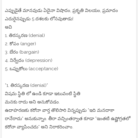
ఎప్పుడైతే మానవుడు ఏదైనా విషాదం, ప్రకృతి విలయం, ప్రమాదం
ఎదురైనప్పుడు 5 దశలకు లోనవుతాడు!
అవి
1. తిరస్కరణ (denial)
2. కోపం (anger)
3. బేరం (bargain)
4. నిర్వేదం (depression)
5. ఒప్పుకోలు (acceptance)
*1. తిరస్కరణ (denial)*
విషమ స్థితి లో ఉండి కూడా ఇటువంటి స్థితి
మనకు రాదు అని అనుకోవడం.
ఉదాహరణకు కరోనా వార్త తొలిసారి విన్నప్పుడు *ఇది మనదాకా
రానేరాదు* అనుకున్నాం. తీరా వచ్చింతర్వాత కూడా *ఇంతటి ఉష్ణోగ్రతలో
కరోనా వ్యాపించదు* అని నిరాకరించాం.