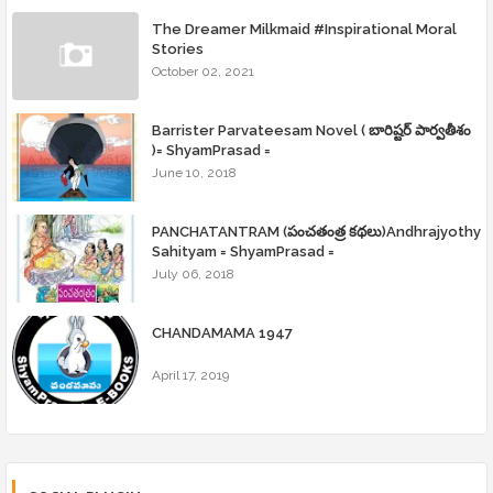
The Dreamer Milkmaid #Inspirational Moral
Stories
October 02, 2021
Barrister Parvateesam Novel ( బారిష్టర్ పార్వతీశం
)= ShyamPrasad =
June 10, 2018
PANCHATANTRAM (పంచతంత్ర కథలు)Andhrajyothy
Sahityam = ShyamPrasad =
July 06, 2018
CHANDAMAMA 1947
April 17, 2019