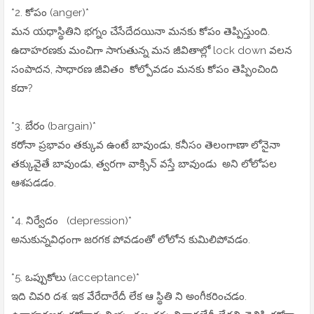
*2. కోపం (anger)*
మన యధాస్థితిని భగ్నం చేసేదేదయినా మనకు కోపం తెప్పిస్తుంది.
ఉదాహరణకు మంచిగా సాగుతున్న మన జీవితాల్లో lock down వలన
సంపాదన, సాధారణ జీవితం కోల్పోవడం మనకు కోపం తెప్పించింది
కదా?
*3. బేరం (bargain)*
కరోనా ప్రభావం తక్కువ ఉంటే బావుండు, కనీసం తెలంగాణా లోనైనా
తక్కువైతే బావుండు, త్వరగా వాక్సిన్ వస్తే బావుండు అని లోలోపల
ఆశపడడం.
*4. నిర్వేదం (depression)*
అనుకున్నవిధంగా జరగక పోవడంతో లోలోన కుమిలిపోవడం.
*5. ఒప్పుకోలు (acceptance)*
ఇది చివరి దశ. ఇక వేరేదారేదీ లేక ఆ స్థితి ని అంగీకరించడం.