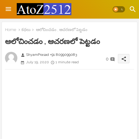
Home
కథలు
ఆలోచించడం , ఆచరణలో పెట్టడం
ఆలోచించడం , ఆచరణలో పెట్టడం
ShyamPrasad +91 8099099083
person
share
0
July 19, 2020
1 minute read