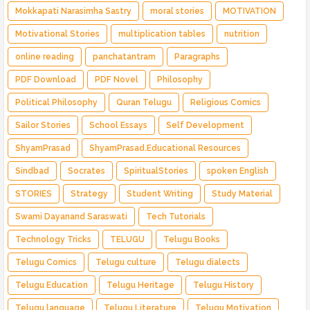
Mokkapati Narasimha Sastry
moral stories
MOTIVATION
Motivational Stories
multiplication tables
nutrition
online reading
panchatantram
Paragraphs
PDF Download
PDF Novel
Philosophy
Political Philosophy
Quran Telugu
Religious Comics
Sailor Stories
School Essays
Self Development
ShyamPrasad
ShyamPrasad.Educational Resources
Sindbad
Socrates
SpiritualStories
spoken English
STORIES
Strategy
Student Writing
Study Material
Swami Dayanand Saraswati
Tech Tutorials
Technology Tricks
TELUGU
Telugu Books
Telugu Comics
Telugu culture
Telugu dialects
Telugu Education
Telugu Heritage
Telugu History
Telugu language
Telugu Literature
Telugu Motivation