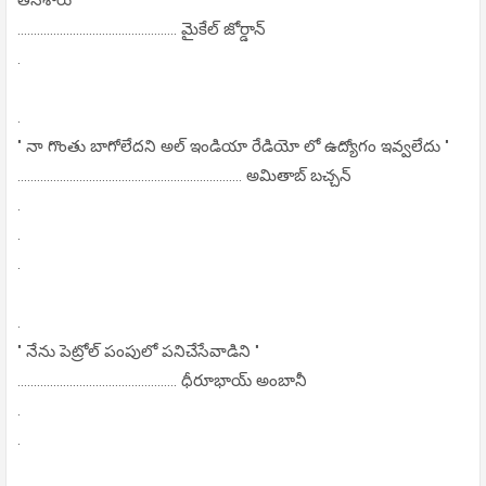
................................................. మైకేల్ జోర్డాన్
.
.
" నా గొంతు బాగోలేదని అల్ ఇండియా రేడియో లో ఉద్యోగం ఇవ్వలేదు "
..................................................................... అమితాబ్ బచ్చన్
.
.
.
.
" నేను పెట్రోల్ పంపులో పనిచేసేవాడిని "
................................................. ధీరూభాయ్ అంబానీ
.
.