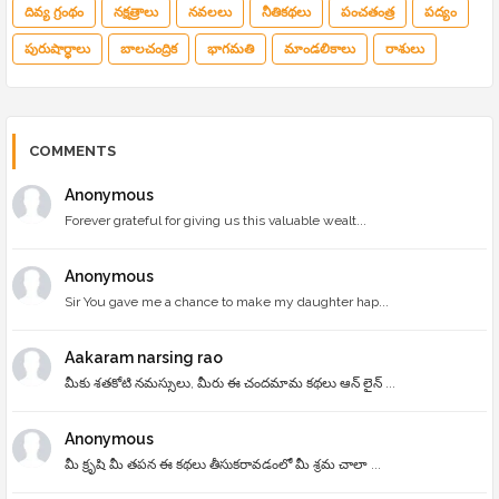
దివ్య గ్రంథం
నక్షత్రాలు
నవలలు
నీతికథలు
పంచతంత్ర
పద్యం
పురుషార్థాలు
బాలచంద్రిక
భాగమతి
మాండలికాలు
రాశులు
COMMENTS
Anonymous
Forever grateful for giving us this valuable wealt...
Anonymous
Sir You gave me a chance to make my daughter hap...
Aakaram narsing rao
మీకు శతకోటి నమస్సులు, మీరు ఈ చందమామ కథలు ఆన్ లైన్ ...
Anonymous
మీ క్రృషి మీ తపన ఈ కథలు తీసుకరావడంలో మీ శ్రమ చాలా ...