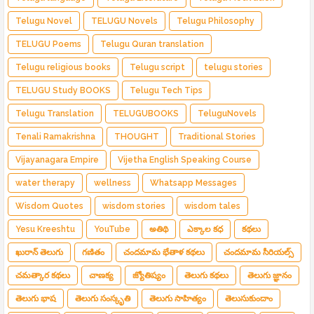
Telugu Novel
TELUGU Novels
Telugu Philosophy
TELUGU Poems
Telugu Quran translation
Telugu religious books
Telugu script
telugu stories
TELUGU Study BOOKS
Telugu Tech Tips
Telugu Translation
TELUGUBOOKS
TeluguNovels
Tenali Ramakrishna
THOUGHT
Traditional Stories
Vijayanagara Empire
Vijetha English Speaking Course
water therapy
wellness
Whatsapp Messages
Wisdom Quotes
wisdom stories
wisdom tales
Yesu Kreeshtu
YouTube
అతిథి
ఎక్కాల కధ
కథలు
ఖురాన్ తెలుగు
గణితం
చందమామ భేతాళ కథలు
చందమామ సీరియల్స్
చమత్కార కథలు
చాణక్య
జ్యోతిష్యం
తెలుగు కథలు
తెలుగు జ్ఞానం
తెలుగు భాష
తెలుగు సంస్కృతి
తెలుగు సాహిత్యం
తెలుసుకుందాం