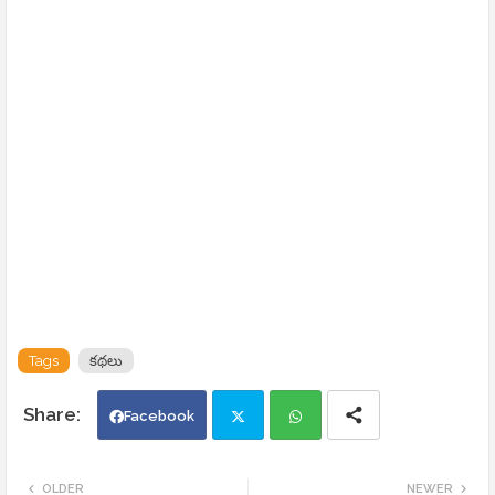
Tags
కథలు
Facebook
Twi
Wh
OLDER
NEWER