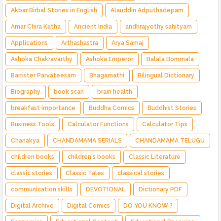
Akbar Birbal Stories in English
Alauddin Adputhadepam
Amar Chira Katha
Ancient India
andhrajyothy sahityam
Applications
Arthashastra
Arya Samaj
Ashoka Chakravarthy
Ashoka Emperor
Balala Bommala
Barrister Parvateesam
Bhagamathi
Bilingual Dictionary
Biography
book scan
brain health
breakfast importance
Buddha Comics
Buddhist Stories
Business Tools
Calculator Functions
Calculator Tips
Chanakya
CHANDAMAMA SERIALS
CHANDAMAMA TELUGU
children books
children's books
Classic Literature
classic stories
Classic Tales
classical stories
communication skills
DEVOTIONAL
Dictionary PDF
Digital Archive
Digital Comics
DO YOU KNOW ?