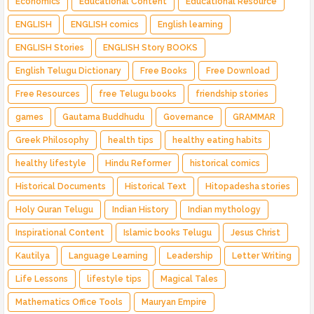
Economics
Educational Content
Educational Resource
ENGLISH
ENGLISH comics
English learning
ENGLISH Stories
ENGLISH Story BOOKS
English Telugu Dictionary
Free Books
Free Download
Free Resources
free Telugu books
friendship stories
games
Gautama Buddhudu
Governance
GRAMMAR
Greek Philosophy
health tips
healthy eating habits
healthy lifestyle
Hindu Reformer
historical comics
Historical Documents
Historical Text
Hitopadesha stories
Holy Quran Telugu
Indian History
Indian mythology
Inspirational Content
Islamic books Telugu
Jesus Christ
Kautilya
Language Learning
Leadership
Letter Writing
Life Lessons
lifestyle tips
Magical Tales
Mathematics Office Tools
Mauryan Empire