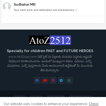
Sudhakar MN
Your hard work and dedication are extraordinary. I...
Specially for children PAST and FUTURE HEROES
www.AtoZ2512.com వెబ్ సైట్ ను పిల్లలకు మరియు పెద్దలకు ఇష్టపడే
విధముగా రూపొందించాను. ఇందులో ముఖ్యంగా కథలు, నవలలు, ఎన్నో
విషయాలు, ఎన్నో పుస్తకాలను మీకు అందించాలనే ఉద్దేశంతో మీ ముందుకు
తీసుకువచ్చాను.
Home
About
Contact us
Privacy Policy
Our website uses cookies to enhance your experience.
Check