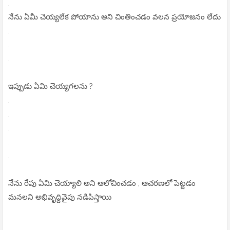
.
నేను ఏమీ చెయ్యలేక పోయాను అని చింతించడం వలన ప్రయోజనం లేదు
.
.
.
ఇప్పుడు ఏమి చెయ్యగలను ?
.
.
.
.
.
నేను రేపు ఏమి చెయ్యాలి అని ఆలోచించడం , ఆచరణలో పెట్టడం
మనలని అభివృద్దివైపు నడిపిస్తాయి