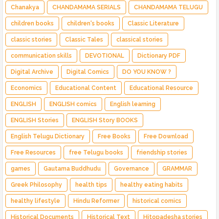
Chanakya
CHANDAMAMA SERIALS
CHANDAMAMA TELUGU
children books
children's books
Classic Literature
classic stories
Classic Tales
classical stories
communication skills
DEVOTIONAL
Dictionary PDF
Digital Archive
Digital Comics
DO YOU KNOW ?
Economics
Educational Content
Educational Resource
ENGLISH
ENGLISH comics
English learning
ENGLISH Stories
ENGLISH Story BOOKS
English Telugu Dictionary
Free Books
Free Download
Free Resources
free Telugu books
friendship stories
games
Gautama Buddhudu
Governance
GRAMMAR
Greek Philosophy
health tips
healthy eating habits
healthy lifestyle
Hindu Reformer
historical comics
Historical Documents
Historical Text
Hitopadesha stories