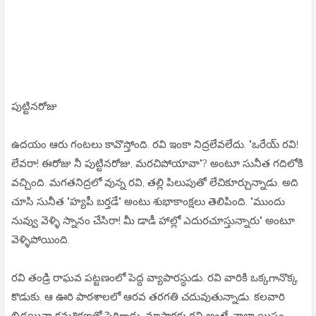
పుట్టినరోజు
ఉదయం ఆరు గంటలు కావొస్తోంది. రవి ఇంకా నిద్రలేవలేదు. "ఒరేయ్ రవి!
లేవరా! ఈరోజు నీ పుట్టినరోజు, మరచిపోయావా"? అంటూ సునీత గదిలోకి
వచ్చింది. మగతనిద్రలో వున్న రవి, తల్లి పిలుపుతో లేచికూర్చున్నాడు. అది
చూసి సునీత "హ్యపీ బర్తడే" అంటు శుభాకాంక్షలు తెలిపింది. "ముందు
నువ్వు వెళ్ళి స్నానం చేసిరా! మీ డాడీ హాల్లో ఎదురచూస్తున్నారు" అంటూ
వెళ్ళిపోయింది.
రవి తండ్రి రాఘవ పట్టణంలో పెద్ద వ్యాపారస్ధుడు. రవి వారికి ఒక్కగానొక్క
కొడుకు. ఆ ఊరి పాఠశాలలో ఆరవ తరగతి చదువుతున్నాడు. కలవారి
బిడ్డయినా క్రమశిక్షణతో పెరిగాడు. మాష్టార్లకు రవి అంటే చాలా యిష్టం.