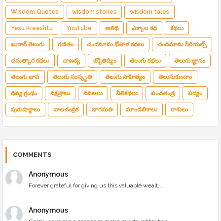
Wisdom Quotes
wisdom stories
wisdom tales
Yesu Kreeshtu
YouTube
అతిథి
ఎక్కాల కధ
కథలు
ఖురాన్ తెలుగు
గణితం
చందమామ భేతాళ కథలు
చందమామ సీరియల్స్
చమత్కార కథలు
చాణక్య
జ్యోతిష్యం
తెలుగు కథలు
తెలుగు జ్ఞానం
తెలుగు భాష
తెలుగు సంస్కృతి
తెలుగు సాహిత్యం
తెలుసుకుందాం
దివ్య గ్రంథం
నక్షత్రాలు
నవలలు
నీతికథలు
పంచతంత్ర
పద్యం
పురుషార్థాలు
బాలచంద్రిక
భాగమతి
మాండలికాలు
రాశులు
COMMENTS
Anonymous
Forever grateful for giving us this valuable wealt...
Anonymous