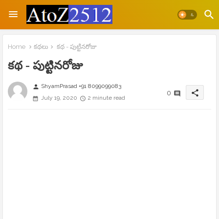
Home
కథలు
కథ - పుట్టినరోజు
కథ - పుట్టినరోజు
ShyamPrasad +91 8099099083
person
share
0
July 19, 2020
2 minute read