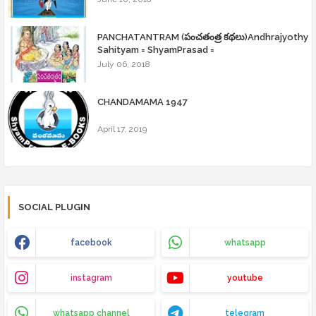
PANCHATANTRAM (పంచతంత్ర కథలు)Andhrajyothy
Sahityam = ShyamPrasad =
July 06, 2018
CHANDAMAMA 1947
April 17, 2019
SOCIAL PLUGIN
facebook
whatsapp
instagram
youtube
whatsapp channel
telegram