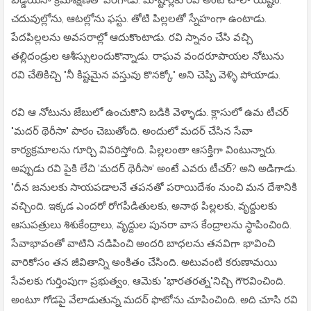
చదువుల్లోను, ఆటల్లోను ఫస్టు. తోటి పిల్లలతో స్నేహంగా ఉంటాడు.
పేదపిల్లలను అవసరాల్లో ఆదుకొంటాడు. రవి స్నానం చేసి వచ్చి
తల్లిదండ్రుల ఆశీస్సులందుకొన్నాడు. రాఘవ వందరూపాయల నోటును
రవి చేతికిచ్చి "నీ కిష్టమైన వస్తువు కొనక్కో" అని చెప్పి వెళ్ళి పోయాడు.
రవి ఆ నోటును జేబులో ఉంచుకొని బడికి వెళ్ళాడు. క్లాసులో ఉమ టీచర్
"మదర్ థెరీసా" పాఠం చెబుతోంది. అందులో మదర్ చేసిన సేవా
కార్యక్రమాలను గూర్చి వివరిస్తోంది. పిల్లలంతా ఆసక్తిగా వింటున్నారు.
అప్పుడు రవి పైకి లేచి 'మదర్ థెరీసా' అంటే ఎవరు టీచర్? అని అడిగాడు.
"దీన జనులకు సాయపడాలనే తపనతో పరాయిదేశం నుంచి మన దేశానికి
వచ్చింది. ఇక్కడ ఎందరో రోగపీడితులకు, అనాథ పిల్లలకు, వృద్దులకు
ఆసుపత్రులు శిశుకేంద్రాలు, వృద్దుల పునరా వాస కేంద్రాలను స్ధాపించింది.
సేవాభావంతో వాటిని నడిపించి అందరి బాధలను తనవిగా భావించి
వారికోసం తన జీవితాన్ని అంకితం చేసింది. అటువంటి కరుణామయి
సేవలకు గుర్తింపుగా ప్రభుత్వం, ఆమెకు "భారతరత్న"నిచ్చి గౌరవించింది.
అంటూ గోడపై వేలాడుతున్న మదర్ ఫొటోను చూపించింది. అది చూసి రవి