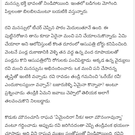
మనస్సు భక్తి భావంతో నిండిపోయింది. ఇంతలో బడిగంట మోగింది.
పిల్లలంతా బిలబిలమంటూ బయటికి వస్తున్నారు.
రవి మనస్సులో టీచర్ చెప్పిన పాఠం మెదులుతూనే ఉంది. ఈ
పుట్టినరోజున తాను కూడా ఏదైనా మంచి పని చేయాలనుకొన్నాడు. ఏమి
చేయాలా అని ఆలోచిస్తుంటే కొంత దూరంలో ఆసుపత్రి బోర్డు కనిపించింది.
వెంటనే పండ్ల దుకాణానికి వెళ్ళి తన వద్ద ఉన్న వంద రూపాయలతో
పండ్లను కొని ఆసుపత్రిలోని రోగులకు పంచిపెట్టాడు. అక్కడ ఉన్న వైద్యులు
రవి మంచి మనస్సును అభినందించారు. ఒక మంచి పని చేసానన్న
తృప్తితో ఇంటికి వచ్చాడు. రవి రావడం తండ్రి గమనించి "ఒరేయ్! రవీ!
ఎందుకాలస్యంగా వచ్చావ్? బజారుకెళ్ళి ఏమైనా కొన్నావా? అంటూ
ప్రశ్నించాడు. తండ్రికి ఏమని జవాబు చెప్పాలో తెలియక అలాగే
తలవంచుకొని నిలబడ్డాడు.
కొడుకు మౌనంచూసి రాఘవ "ఏమైందిరా! నీకు! అలా మౌనంగావున్నా"
వంటూ గద్దించాడు. అప్పుడు రవి జరిగినదంతా చెప్పి తండ్రివంక భయంగా
చూసాడు. అది విని రాఘవ ముఖం సంతోషంతో నిండిపోయింది. రవిని