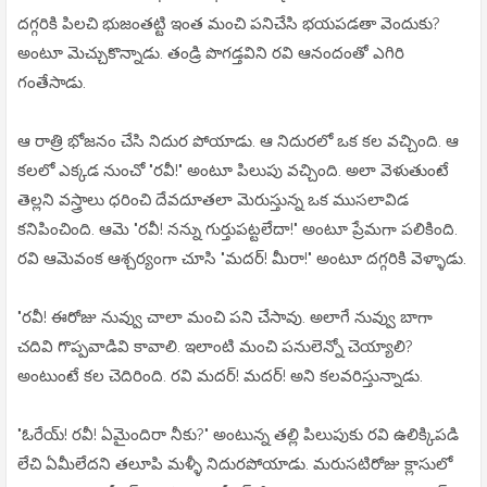
దగ్గరికి పిలచి భుజంతట్టి ఇంత మంచి పనిచేసి భయపడతా వెందుకు?
అంటూ మెచ్చుకొన్నాడు. తండ్రి పొగడ్తవిని రవి ఆనందంతో ఎగిరి
గంతేసాడు.
ఆ రాత్రి భోజనం చేసి నిదుర పోయాడు. ఆ నిదురలో ఒక కల వచ్చింది. ఆ
కలలో ఎక్కడ నుంచో "రవీ!" అంటూ పిలుపు వచ్చింది. అలా వెళుతుంటే
తెల్లని వస్త్రాలు ధరించి దేవదూతలా మెరుస్తున్న ఒక ముసలావిడ
కనిపించింది. ఆమె "రవీ! నన్ను గుర్తుపట్టలేదా!" అంటూ ప్రేమగా పలికింది.
రవి ఆమెవంక ఆశ్చర్యంగా చూసి "మదర్! మీరా!" అంటూ దగ్గరికి వెళ్ళాడు.
"రవీ! ఈరోజు నువ్వు చాలా మంచి పని చేసావు. అలాగే నువ్వు బాగా
చదివి గొప్పవాడివి కావాలి. ఇలాంటి మంచి పనులెన్నో చెయ్యాలి?
అంటుంటే కల చెదిరింది. రవి మదర్! మదర్! అని కలవరిస్తున్నాడు.
"ఓరేయ్! రవీ! ఏమైందిరా నీకు?" అంటున్న తల్లి పిలుపుకు రవి ఉలిక్కిపడి
లేచి ఏమీలేదని తలూపి మళ్ళీ నిదురపోయాడు. మరుసటిరోజు క్లాసులో