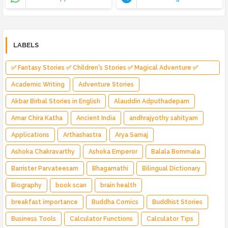
LABELS
✅ Fantasy Stories ✅ Children's Stories ✅ Magical Adventure ✅
Indian Fantasy ✅ Enchanted Kingdom ✅ Heroic Quest ✅ Fairy Tale
Academic Writing
Adventure Stories
Akbar Birbal Stories in English
Alauddin Adputhadepam
Amar Chira Katha
Ancient India
andhrajyothy sahityam
Applications
Arthashastra
Arya Samaj
Ashoka Chakravarthy
Ashoka Emperor
Balala Bommala
Barrister Parvateesam
Bhagamathi
Bilingual Dictionary
Biography
book scan
brain health
breakfast importance
Buddha Comics
Buddhist Stories
Business Tools
Calculator Functions
Calculator Tips