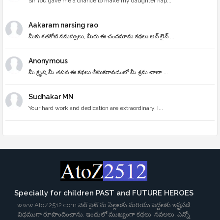
Sir You gave me a chance to make my daughter hap...
Aakaram narsing rao
మీకు శతకోటి నమస్సులు, మీరు ఈ చందమామ కథలు ఆన్ లైన్ ...
Anonymous
మీ క్రృషి మీ తపన ఈ కథలు తీసుకరావడంలో మీ శ్రమ చాలా ...
Sudhakar MN
Your hard work and dedication are extraordinary. I...
Specially for children PAST and FUTURE HEROES
www.AtoZ2512.com వెబ్ సైట్ ను పిల్లలకు మరియు పెద్దలకు ఇష్టపడే
విధముగా రూపొందించాను. ఇందులో ముఖ్యంగా కథలు, నవలలు, ఎన్నో