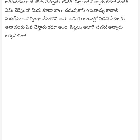
జరిగినదంతా టీచర్‌కు చెప్పాడు. టీచర్ "పిల్లలూ! విన్నారు కదూ! మదర్
ఏమి చెప్పిందో! మీరు కూడా బాగా చదువుకొని గొపవాళ్ళు కావాలి.
మదర్‌ను ఆదర్శంగా చేసుకొని ఆమె అడుగు జాడాల్లో నడచి పేదలకు,
అనాథలకు సేవ చేస్తారు కదూ అంది. పిల్లలు అలాగే టీచర్! అన్నారు
ఒక్కసారిగా!