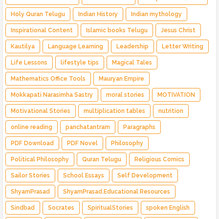
Holy Quran Telugu
Indian History
Indian mythology
Inspirational Content
Islamic books Telugu
Jesus Christ
Kautilya
Language Learning
Leadership
Letter Writing
Life Lessons
lifestyle tips
Magical Tales
Mathematics Office Tools
Mauryan Empire
Mokkapati Narasimha Sastry
moral stories
MOTIVATION
Motivational Stories
multiplication tables
nutrition
online reading
panchatantram
Paragraphs
PDF Download
PDF Novel
Philosophy
Political Philosophy
Quran Telugu
Religious Comics
Sailor Stories
School Essays
Self Development
ShyamPrasad
ShyamPrasad.Educational Resources
Sindbad
Socrates
SpiritualStories
spoken English