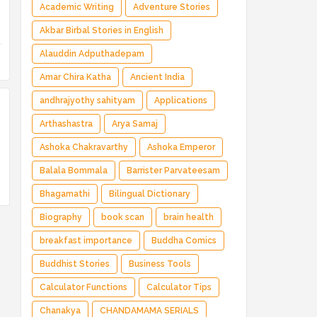
Magical Adventure ✅ Indian Fantasy ✅
Academic Writing
Adventure Stories
Enchanted Kingdom ✅ Heroic Quest ✅ Fairy
Akbar Birbal Stories in English
Tale
Alauddin Adputhadepam
Amar Chira Katha
Ancient India
andhrajyothy sahityam
Applications
Arthashastra
Arya Samaj
Ashoka Chakravarthy
Ashoka Emperor
Balala Bommala
Barrister Parvateesam
Bhagamathi
Bilingual Dictionary
Biography
book scan
brain health
breakfast importance
Buddha Comics
Buddhist Stories
Business Tools
Calculator Functions
Calculator Tips
Chanakya
CHANDAMAMA SERIALS