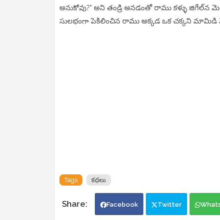
అనుకోవు?" అని తండ్రి అనడంతో రాము కళ్ళు జిగేల్‌న
సులభంగా పెకిలించిన రాము అక్కడ ఒక చక్కని మామిడి 
Tags
కథలు
Facebook
Twitter
What