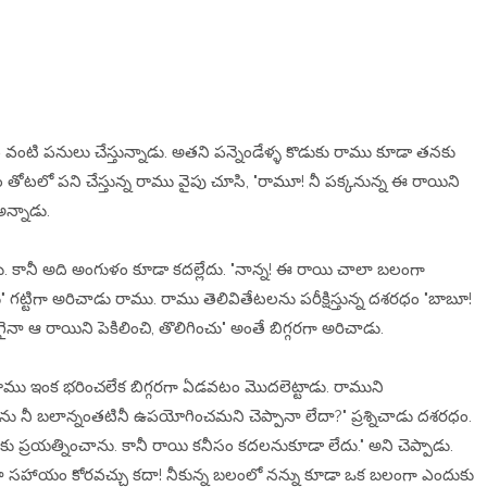
 పనులు చేస్తున్నాడు. అతని పన్నెండేళ్ళ కొడుకు రాము కూడా తనకు
ం తోటలో పని చేస్తున్న రాము వైపు చూసి, "రామూ! నీ పక్కనున్న ఈ రాయిని
న్నాడు.
ు. కానీ అది అంగుళం కూడా కదల్లేదు. "నాన్న! ఈ రాయి చాలా బలంగా
" గట్టిగా అరిచాడు రాము. రాము తెలివితేటలను పరీక్షిస్తున్న దశరధం "బాబూ!
ా ఆ రాయిని పెకిలించి, తొలిగించు" అంతే బిగ్గరగా అరిచాడు.
ు ఇంక భరించలేక బిగ్గరగా ఏడవటం మొదలెట్టాడు. రాముని
ు నీ బలాన్నంతటినీ ఉపయోగించమని చెప్పానా లేదా?" ప్రశ్నిచాడు దశరధం.
మేరకు ప్రయత్నించాను. కానీ రాయి కనీసం కదలనుకూడా లేదు." అని చెప్పాడు.
 నా సహాయం కోరవచ్చు కదా! నీకున్న బలంలో నన్ను కూడా ఒక బలంగా ఎందుకు