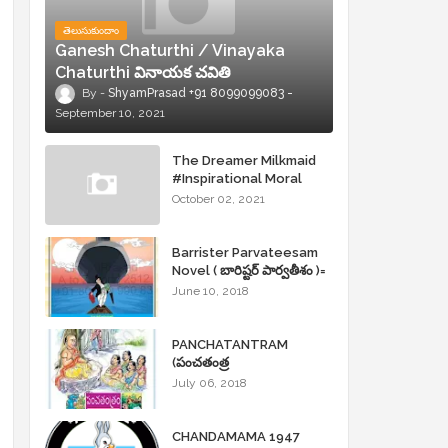
తెలుసుకుందాం
Ganesh Chaturthi / Vinayaka
Chaturthi వినాయక చవితి
ShyamPrasad +91 8099099083
September 10, 2021
The Dreamer Milkmaid
#Inspirational Moral
Stories
October 02, 2021
Barrister Parvateesam
Novel ( బారిష్టర్ పార్వతీశం )=
ShyamPrasad =
June 10, 2018
PANCHATANTRAM
(పంచతంత్ర
కథలు)Andhrajyothy
July 06, 2018
Sahityam = ShyamPrasad
=
CHANDAMAMA 1947