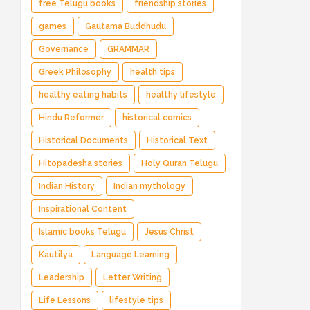
free Telugu books
friendship stories
games
Gautama Buddhudu
Governance
GRAMMAR
Greek Philosophy
health tips
healthy eating habits
healthy lifestyle
Hindu Reformer
historical comics
Historical Documents
Historical Text
Hitopadesha stories
Holy Quran Telugu
Indian History
Indian mythology
Inspirational Content
Islamic books Telugu
Jesus Christ
Kautilya
Language Learning
Leadership
Letter Writing
Life Lessons
lifestyle tips