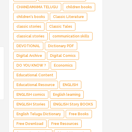
CHANDAMAMA TELUGU
children books
children's books
Classic Literature
classic stories
Classic Tales
classical stories
communication skills
DEVOTIONAL
Dictionary PDF
Digital Archive
Digital Comics
DO YOU KNOW ?
Economics
Educational Content
Educational Resource
ENGLISH
ENGLISH comics
English learning
ENGLISH Stories
ENGLISH Story BOOKS
English Telugu Dictionary
Free Books
Free Download
Free Resources