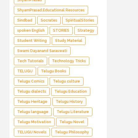
ShyamPrasad
ShyamPrasad.Educational Resources
Sindbad
Socrates
SpiritualStories
spoken English
STORIES
Strategy
Student Writing
Study Material
Swami Dayanand Saraswati
Tech Tutorials
Technology Tricks
TELUGU
Telugu Books
Telugu Comics
Telugu culture
Telugu dialects
Telugu Education
Telugu Heritage
Telugu History
Telugu language
Telugu Literature
Telugu Motivation
Telugu Novel
TELUGU Novels
Telugu Philosophy