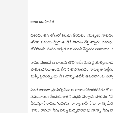
బలం బలహీనత
దశరధం తన తోటలో కలుపు తీయటం, మొక్కలు నాటడం వంటి
తోచిన పనులు చేస్తూ తండ్రికి సాయం చేస్తున్నాడు. దశరధ
తొలిగించు. మనం అక్కడ ఒక మంచి చెట్టును నాటుదాం" అ
రాము వెంటనే ఆ రాయిని తొలిగించేందుకు ప్రయత్నించాడ
పాతుకుపోయి ఉంది. దీనిని తొలిగించడం నావల్ల కావట్లేదు
మళ్ళీ ప్రయత్నించు. నీ బలాన్నంతటినీ ఉపయోగించి ఎలాగైన
ఎంత బలంగా ప్రయత్నిచినా ఆ రాయి కదలకపోవడంతో రామ
సముదాయించేందుకు అతని వద్దకు వెళ్ళాడు దశరధం. "నేన
ఏడుస్తూనే రాము, "అవును, నాన్నా. కానీ నేను నా శక్తి 
"కానం రామూ! నీవు నన్ను మర్చిపోయావు నాన్నా. నీవు