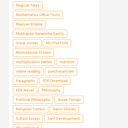
Magical Tales
Mathematics Office Tools
Mauryan Empire
Mokkapati Narasimha Sastry
moral stories
MOTIVATION
Motivational Stories
multiplication tables
nutrition
online reading
panchatantram
Paragraphs
PDF Download
PDF Novel
Philosophy
Political Philosophy
Quran Telugu
Religious Comics
Sailor Stories
School Essays
Self Development