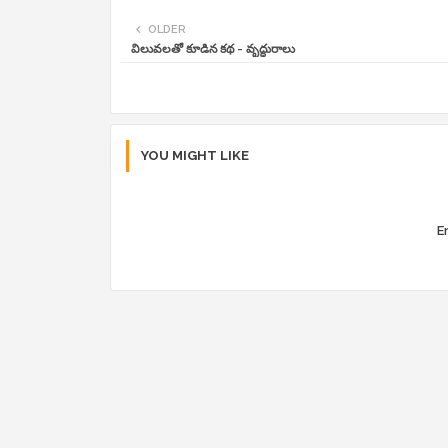
OLDER
విలువలతో కూడిన కథ - వృద్ధురాలు
YOU MIGHT LIKE
Er