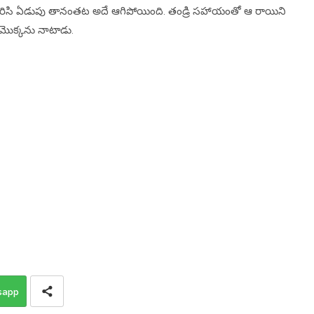
 మెరిసి ఏడుపు తానంతట అదే ఆగిపోయింది. తండ్రి సహాయంతో ఆ రాయిని
మొక్కను నాటాడు.
sapp