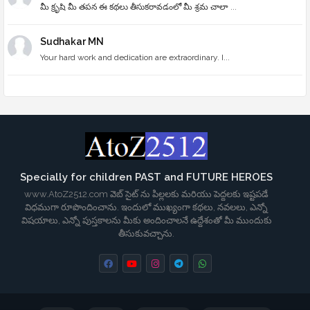
మీ క్రృషి మీ తపన ఈ కథలు తీసుకరావడంలో మీ శ్రమ చాలా ...
Sudhakar MN
Your hard work and dedication are extraordinary. I...
Specially for children PAST and FUTURE HEROES
www.AtoZ2512.com వెబ్ సైట్ ను పిల్లలకు మరియు పెద్దలకు ఇష్టపడే
విధముగా రూపొందించాను. ఇందులో ముఖ్యంగా కథలు, నవలలు, ఎన్నో
విషయాలు, ఎన్నో పుస్తకాలను మీకు అందించాలనే ఉద్దేశంతో మీ ముందుకు
తీసుకువచ్చాను.