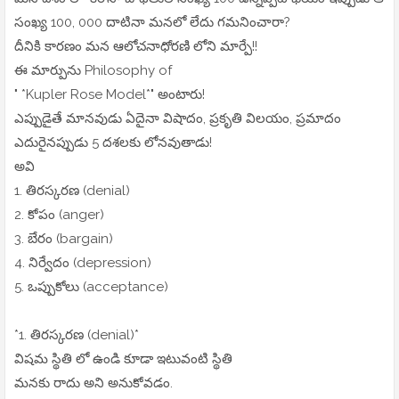
సంఖ్య 100, 000 దాటినా మనలో లేదు గమనించారా?
దీనికి కారణం మన ఆలోచనాధోరణి లోని మార్పే!!
ఈ మార్పును Philosophy of
" *Kupler Rose Model*" అంటారు!
ఎప్పుడైతే మానవుడు ఏదైనా విషాదం, ప్రకృతి విలయం, ప్రమాదం
ఎదురైనప్పుడు 5 దశలకు లోనవుతాడు!
అవి
1. తిరస్కరణ (denial)
2. కోపం (anger)
3. బేరం (bargain)
4. నిర్వేదం (depression)
5. ఒప్పుకోలు (acceptance)
*1. తిరస్కరణ (denial)*
విషమ స్థితి లో ఉండి కూడా ఇటువంటి స్థితి
మనకు రాదు అని అనుకోవడం.