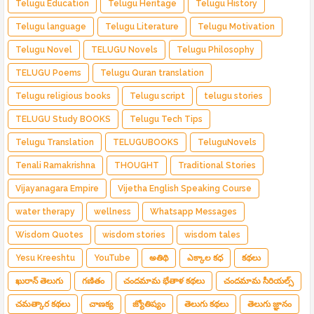
Telugu Education
Telugu Heritage
Telugu History
Telugu language
Telugu Literature
Telugu Motivation
Telugu Novel
TELUGU Novels
Telugu Philosophy
TELUGU Poems
Telugu Quran translation
Telugu religious books
Telugu script
telugu stories
TELUGU Study BOOKS
Telugu Tech Tips
Telugu Translation
TELUGUBOOKS
TeluguNovels
Tenali Ramakrishna
THOUGHT
Traditional Stories
Vijayanagara Empire
Vijetha English Speaking Course
water therapy
wellness
Whatsapp Messages
Wisdom Quotes
wisdom stories
wisdom tales
Yesu Kreeshtu
YouTube
అతిథి
ఎక్కాల కధ
కథలు
ఖురాన్ తెలుగు
గణితం
చందమామ భేతాళ కథలు
చందమామ సీరియల్స్
చమత్కార కథలు
చాణక్య
జ్యోతిష్యం
తెలుగు కథలు
తెలుగు జ్ఞానం