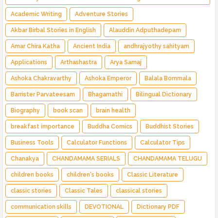
Indian Fantasy ✅ Enchanted Kingdom ✅ Heroic Quest ✅ Fairy Tale
Academic Writing
Adventure Stories
Akbar Birbal Stories in English
Alauddin Adputhadepam
Amar Chira Katha
Ancient India
andhrajyothy sahityam
Applications
Arthashastra
Arya Samaj
Ashoka Chakravarthy
Ashoka Emperor
Balala Bommala
Barrister Parvateesam
Bhagamathi
Bilingual Dictionary
Biography
book scan
brain health
breakfast importance
Buddha Comics
Buddhist Stories
Business Tools
Calculator Functions
Calculator Tips
Chanakya
CHANDAMAMA SERIALS
CHANDAMAMA TELUGU
children books
children's books
Classic Literature
classic stories
Classic Tales
classical stories
communication skills
DEVOTIONAL
Dictionary PDF