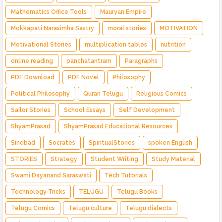
Mathematics Office Tools
Mauryan Empire
Mokkapati Narasimha Sastry
moral stories
MOTIVATION
Motivational Stories
multiplication tables
nutrition
online reading
panchatantram
Paragraphs
PDF Download
PDF Novel
Philosophy
Political Philosophy
Quran Telugu
Religious Comics
Sailor Stories
School Essays
Self Development
ShyamPrasad
ShyamPrasad.Educational Resources
Sindbad
Socrates
SpiritualStories
spoken English
STORIES
Strategy
Student Writing
Study Material
Swami Dayanand Saraswati
Tech Tutorials
Technology Tricks
TELUGU
Telugu Books
Telugu Comics
Telugu culture
Telugu dialects