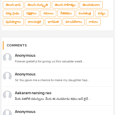
తెలుగు భాష
తెలుగు సంస్కృతి
తెలుగు సాహిత్యం
తెలుసుకుందాం
దివ్య గ్రంథం
నక్షత్రాలు
నవలలు
నీతికథలు
పంచతంత్ర
పద్యం
పురుషార్థాలు
బాలచంద్రిక
భాగమతి
మాండలికాలు
రాశులు
COMMENTS
Anonymous
Forever grateful for giving us this valuable wealt...
Anonymous
Sir You gave me a chance to make my daughter hap...
Aakaram narsing rao
మీకు శతకోటి నమస్సులు, మీరు ఈ చందమామ కథలు ఆన్ లైన్ ...
Anonymous