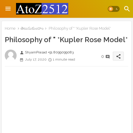
Home
తెలుసుకుందాం
Philosophy of " *Kupler Rose Model*
Philosophy of " *Kupler Rose Model*
ShyamPrasad +91 8099099083
person
share
0
July 17, 2020
1 minute read