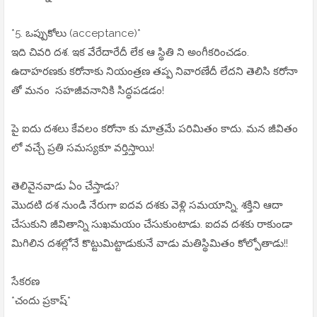
*5. ఒప్పుకోలు (acceptance)*
ఇది చివరి దశ. ఇక వేరేదారేదీ లేక ఆ స్థితి ని అంగీకరించడం.
ఉదాహరణకు కరోనాకు నియంత్రణ తప్ప నివారణేదీ లేదని తెలిసి కరోనా
తో మనం సహజీవనానికి సిద్ధపడడం!
పై ఐదు దశలు కేవలం కరోనా కు మాత్రమే పరిమితం కాదు. మన జీవితం
లో వచ్చే ప్రతి సమస్యకూ వర్తిస్తాయి!
తెలివైనవాడు ఏం చేస్తాడు?
మొదటి దశ నుండి నేరుగా ఐదవ దశకు వెళ్లి సమయాన్ని, శక్తిని ఆదా
చేసుకుని జీవితాన్ని సుఖమయం చేసుకుంటాడు. ఐదవ దశకు రాకుండా
మిగిలిన దశల్లోనే కొట్టుమిట్టాడుకునే వాడు మతిస్థిమితం కోల్పోతాడు!!
సేకరణ
*చందు ప్రకాష్*