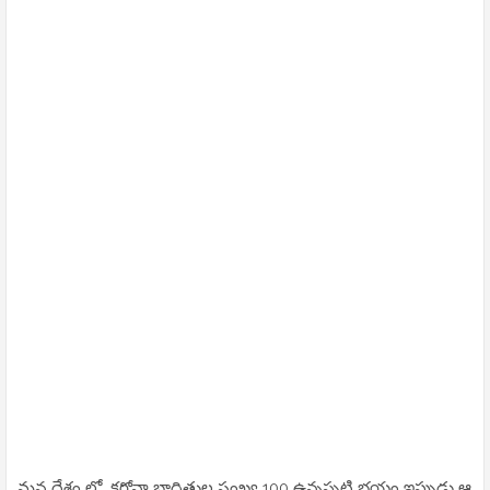
మన దేశం లో కరోనా బాధితుల సంఖ్య 100 ఉన్నప్పటి భయం ఇప్పుడు ఆ