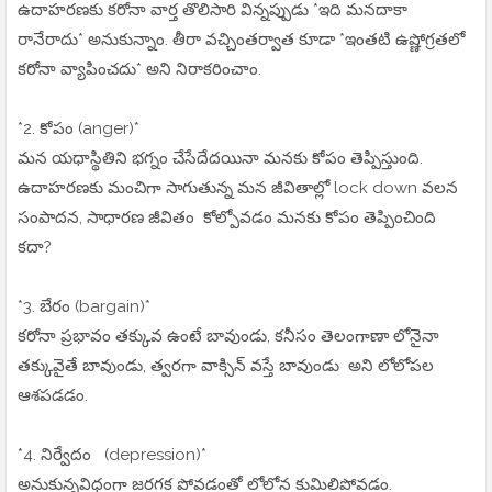
ఉదాహరణకు కరోనా వార్త తొలిసారి విన్నప్పుడు *ఇది మనదాకా
రానేరాదు* అనుకున్నాం. తీరా వచ్చింతర్వాత కూడా *ఇంతటి ఉష్ణోగ్రతలో
కరోనా వ్యాపించదు* అని నిరాకరించాం.
*2. కోపం (anger)*
మన యధాస్థితిని భగ్నం చేసేదేదయినా మనకు కోపం తెప్పిస్తుంది.
ఉదాహరణకు మంచిగా సాగుతున్న మన జీవితాల్లో lock down వలన
సంపాదన, సాధారణ జీవితం కోల్పోవడం మనకు కోపం తెప్పించింది
కదా?
*3. బేరం (bargain)*
కరోనా ప్రభావం తక్కువ ఉంటే బావుండు, కనీసం తెలంగాణా లోనైనా
తక్కువైతే బావుండు, త్వరగా వాక్సిన్ వస్తే బావుండు అని లోలోపల
ఆశపడడం.
*4. నిర్వేదం (depression)*
అనుకున్నవిధంగా జరగక పోవడంతో లోలోన కుమిలిపోవడం.