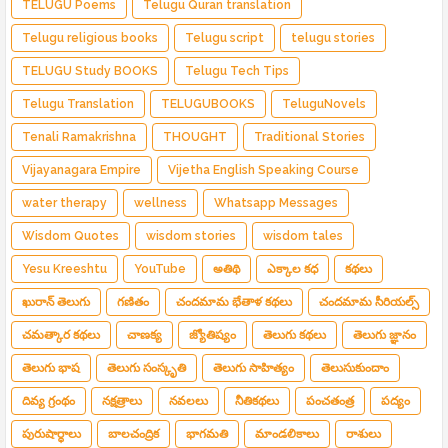
TELUGU Poems
Telugu Quran translation
Telugu religious books
Telugu script
telugu stories
TELUGU Study BOOKS
Telugu Tech Tips
Telugu Translation
TELUGUBOOKS
TeluguNovels
Tenali Ramakrishna
THOUGHT
Traditional Stories
Vijayanagara Empire
Vijetha English Speaking Course
water therapy
wellness
Whatsapp Messages
Wisdom Quotes
wisdom stories
wisdom tales
Yesu Kreeshtu
YouTube
అతిథి
ఎక్కాల కధ
కథలు
ఖురాన్ తెలుగు
గణితం
చందమామ భేతాళ కథలు
చందమామ సీరియల్స్
చమత్కార కథలు
చాణక్య
జ్యోతిష్యం
తెలుగు కథలు
తెలుగు జ్ఞానం
తెలుగు భాష
తెలుగు సంస్కృతి
తెలుగు సాహిత్యం
తెలుసుకుందాం
దివ్య గ్రంథం
నక్షత్రాలు
నవలలు
నీతికథలు
పంచతంత్ర
పద్యం
పురుషార్థాలు
బాలచంద్రిక
భాగమతి
మాండలికాలు
రాశులు