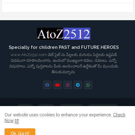
Specially for children PAST and FUTURE HEROES
www.AtoZ2512.com వెబ్ సైట్ ను పిల్లలకు మరియు పెద్దలకు ఇష్టపడే
విధముగా రూపొందించాను. ఇందులో ముఖ్యంగా కథలు, నవలలు, ఎన్నో
విషయాలు, ఎన్నో పుస్తకాలను మీకు అందించాలనే ఉద్దేశంతో మీ ముందుకు
తీసుకువచ్చాను.
Home
About
Contact us
Privacy Policy
Our website uses cookies to enhance your experience.
Check
Now
Terms & Conditions
Disclaimer
Ok, Go it!