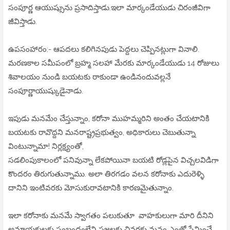
సంపూర్ణ ఆయుష్సును ప్రసాదిస్తాడు.ఇలా మార్కండేయుడు చిరంజీవిగా
జీవిస్తాడు.
ఉపసంహారం:- ఆపదలు కలిగినపుడు పెద్దలు చెప్పినట్లుగా వినాలి.
మరణకాల సమీపంలో బ్రహ్మ సలహా మేరకు మార్కండేయుడు 14 రోజులు
శివాలయం నుండి బయటకు రాకుండా ఉండినందువల్లనే
సంపూర్ణాయుష్కుడైనాడు.
ఇపుడు మనమేం చేస్తున్నాం, కరోనా ముహమ్మరిని అంతం చేయటానికి
బయటకు రావొద్దని మనరాష్ట్రప్రభుత్వం, అధికారులు చెబుతున్నా
వింటున్నామా! నిర్లక్ష్యంతో,
సడలింపుకాలంలో పనివున్నా లేకపోయినా బయటి రోడ్లపైన విచ్చలవిడిగా
కొందరం తిరుగుతున్నాము. అలా తిరగడం వలన కరోనాకు ఎదురెళ్ళి
దానిని ఇంటివరకు మోసుకురావటానికి కారణమైతున్నాం.
ఇలా కరోనాకు మనమే స్వాగతం పలుకుతూ వాహకులుగా మారి దీనిని
అమాయకులకు సంబంధంలేని ప్రజలకు చివరకు మనం ఎంతో ప్రేమించే