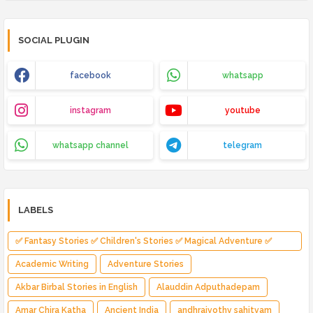
SOCIAL PLUGIN
facebook
whatsapp
instagram
youtube
whatsapp channel
telegram
LABELS
✅ Fantasy Stories ✅ Children's Stories ✅ Magical Adventure ✅
Indian Fantasy ✅ Enchanted Kingdom ✅ Heroic Quest ✅ Fairy Tale
Academic Writing
Adventure Stories
Akbar Birbal Stories in English
Alauddin Adputhadepam
Amar Chira Katha
Ancient India
andhrajyothy sahityam