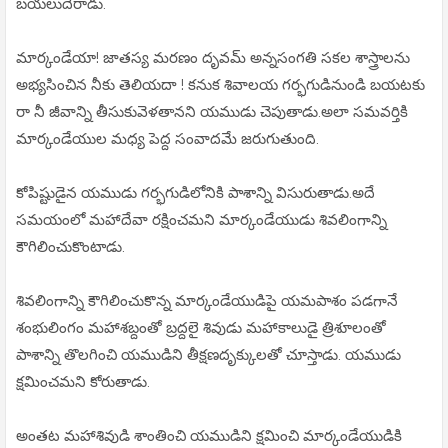
బయలుదేరాడు.
మార్కండేయా! జాతస్య మరణం దృవమ్ అన్నసంగతి సకల శాస్త్రాలను
అభ్యసించిన నీకు తెలియదా ! కనుక శివాలయ గర్భగుడినుండి బయటకు
రా నీ జీవాన్ని తీసుకువెళతానని యముడు చెపుతాడు.అలా సమవర్తికి
మార్కండేయుల మధ్య పెద్ద సంవాదమే జరుగుతుంది.
కోపిష్టుడైన యముడు గర్భగుడిలోనికి పాశాన్ని విసురుతాడు.అదే
సమయంలో మహాదేవా రక్షించమని మార్కండేయుడు శివలింగాన్ని
కౌగిలించుకొంటాడు.
శివలింగాన్ని కౌగిలించుకొన్న మార్కండేయుడిపై యమపాశం పడగానే
శంభులింగం మహాశబ్దంతో బ్రద్దలై శివుడు మహాకాలుడై త్రిశూలంతో
పాశాన్ని తొలగించి యముడిని తీక్షణదృక్కులతో చూస్తాడు. యముడు
క్షమించమని కోరుతాడు.
అంతట మహాశివుడి శాంతించి యముడిని క్షమించి మార్కండేయుడికి