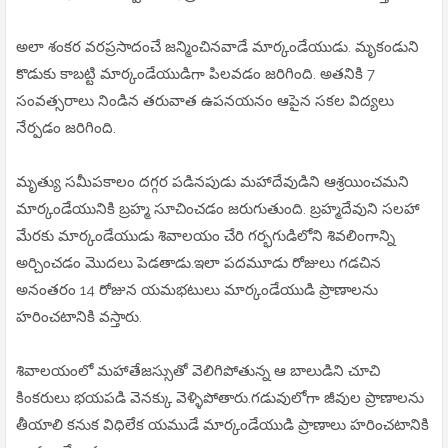
అలా శంకర వరప్రసాదంచే జన్మించినవాడే మార్కండేయుడు. మృకండుని
కొడుకు కాబట్టి మార్కండేయుడిగా పిలవడం జరిగింది. అతనికి 7
సంవత్సరాలు నిండిన తరువాత ఉపనయనం ఆపైన సకల విద్యలు
నేర్పడం జరిగింది.
మృత్యు సమీపకాలం దగ్గర పడినపుడు మహాదేవుడిని ఆశ్రయించమని
మార్కండేయునికి బ్రహ్మ సూచించడం జరుగుతుంది. బ్రహ్మదేవుని సలహా
మేరకు మార్కండేయుడు శివాలయం చేరి గర్భగుడిలోని శివలింగాన్ని
అర్చించడం మొదలు పెడతాడు.ఇలా పదమూడు రోజులు గడచిన
అనంతరం 14 రోజున యమభటులు మార్కండేయుడి ప్రాణాలను
హరించటానికి వస్తారు.
శివాలయంలో మహాతేజస్సుతో వెలిగిపోతున్న ఆ బాలుడిని చూచి
కింకరులు భయపడి వెనక్కు వెళ్ళిపోతారు.గడువులోగా జీవుల ప్రాణాలను
తీయాలి కనుక విధిలేక యముడే మార్కండేయుడి ప్రాణాలు హరించటానికి