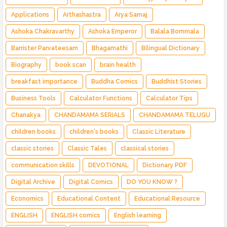
Applications
Arthashastra
Arya Samaj
Ashoka Chakravarthy
Ashoka Emperor
Balala Bommala
Barrister Parvateesam
Bhagamathi
Bilingual Dictionary
Biography
book scan
brain health
breakfast importance
Buddha Comics
Buddhist Stories
Business Tools
Calculator Functions
Calculator Tips
Chanakya
CHANDAMAMA SERIALS
CHANDAMAMA TELUGU
children books
children's books
Classic Literature
classic stories
Classic Tales
classical stories
communication skills
DEVOTIONAL
Dictionary PDF
Digital Archive
Digital Comics
DO YOU KNOW ?
Economics
Educational Content
Educational Resource
ENGLISH
ENGLISH comics
English learning