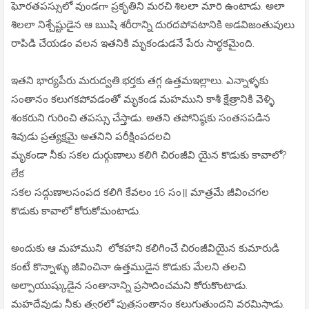
ఘోరతపస్సులో వుండగా ప్రకృతిని మరచి శిలలా మారి ఉంటాడు. అలా
శిలలా నిశ్చేష్టుడైన ఆ బుుషి శరీరాన్ని దురదపోవటానికి అడవిజంతువులు
రాపిడి చేయడం వలన ఇతనికి మృకండుడనే పేరు సార్థకమైంది.
ఇతని భార్యపేరు మరుద్వతి.భర్తకు తగ్గ ఉత్తమఇల్లాలు. ఎన్నాళ్ళకు
సంతానం కలుగకపోవడంతో మృకండ మహముని కాశీ క్షేత్రానికి వెళ్ళి
శంకరుని గురించి తపస్సు చేస్తాడు. అతని తపోనిష్ఠకు సంతసపడిన
శివుడు ప్రత్యక్షమై అతనిని పరీక్షింపదలచి
మృకండా నీకు సకల దుర్గుణాలు కలిగి చిరంజీవి యైన కొడుకు కావాలో?
లేక
సకల సద్గుణాలసంపద కలిగి కేవలం 16 సం॥ మాత్రమే జీవించగల
కొడుకు కావాలో కోరుకోమంటాడు.
అందుకు ఆ మహాముని లోకహాని కలిగించే చిరంజీవియైన కుమారుడి
కంటే కొన్నాళ్ళు జీవించినా ఉత్తముడైన కొడుకు మేలని తలచి
అల్పాయుష్కుడైన సంతానాన్ని ప్రసాదించమని కోరుకొంటాడు.
మహదేవుడు నీకు త్వరలో పుత్రసంతానం కలుగుతుందని వరమిస్తాడు.