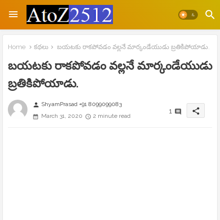
Home
కథలు
బయటకు రాకపోవడం వల్లనే మార్కండేయుడు బ్రతికిపోయాడు.
బయటకు రాకపోవడం వల్లనే మార్కండేయుడు
బ్రతికిపోయాడు.
ShyamPrasad +91 8099099083
person
share
1
March 31, 2020
2 minute read