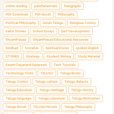
online reading
panchatantram
Paragraphs
PDF Download
PDF Novel
Philosophy
Political Philosophy
Quran Telugu
Religious Comics
Sailor Stories
School Essays
Self Development
ShyamPrasad
ShyamPrasad.Educational Resources
Sindbad
Socrates
SpiritualStories
spoken English
STORIES
Strategy
Student Writing
Study Material
Swami Dayanand Saraswati
Tech Tutorials
Technology Tricks
TELUGU
Telugu Books
Telugu Comics
Telugu culture
Telugu dialects
Telugu Education
Telugu Heritage
Telugu History
Telugu language
Telugu Literature
Telugu Motivation
Telugu Novel
TELUGU Novels
Telugu Philosophy