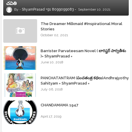
చవితి
ShyamPrasad +91 8099099083
September 10, 2021
The Dreamer Milkmaid #Inspirational Moral
Stories
October 02, 2021
Barrister Parvateesam Novel ( బారిష్టర్ పార్వతీశం
)= ShyamPrasad =
June 10, 2018
PANCHATANTRAM (పంచతంత్ర కథలు)Andhrajyothy
Sahityam = ShyamPrasad =
July 06, 2018
CHANDAMAMA 1947
April 17, 2019