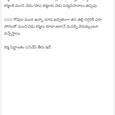
కర్మలకి మంచి.,చెడు/పాప కర్మలకు చెడు పర్యవసానాలు తప్పవు.
1000 గోవుల మంద ఉన్నా..దూడ ఖచ్చితంగా తన తల్లి దగ్గరికి ఎలా
పోగలదో..మంచి,చెడు కర్మలు కూడా అలానే మనల్ని వెదుక్కుంటూ
వచ్చేస్తాయి.
కర్మ సిద్ధాంతం పనిచేసే తీరు ఇదే..