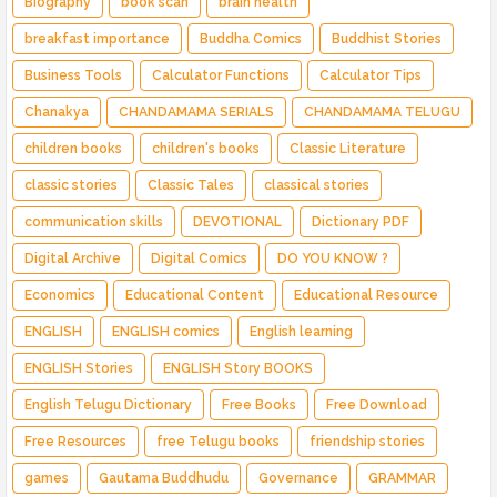
Biography
book scan
brain health
breakfast importance
Buddha Comics
Buddhist Stories
Business Tools
Calculator Functions
Calculator Tips
Chanakya
CHANDAMAMA SERIALS
CHANDAMAMA TELUGU
children books
children's books
Classic Literature
classic stories
Classic Tales
classical stories
communication skills
DEVOTIONAL
Dictionary PDF
Digital Archive
Digital Comics
DO YOU KNOW ?
Economics
Educational Content
Educational Resource
ENGLISH
ENGLISH comics
English learning
ENGLISH Stories
ENGLISH Story BOOKS
English Telugu Dictionary
Free Books
Free Download
Free Resources
free Telugu books
friendship stories
games
Gautama Buddhudu
Governance
GRAMMAR