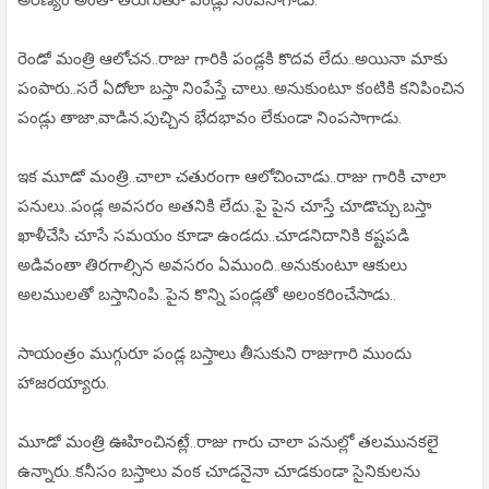
రెండో మంత్రి ఆలోచన..రాజు గారికి పండ్లకి కొదవ లేదు..అయినా మాకు
పంపారు..సరే ఏదోలా బస్తా నింపేస్తే చాలు..అనుకుంటూ కంటికి కనిపించిన
పండ్లు తాజా,వాడిన,పుచ్చిన భేదభావం లేకుండా నింపసాగాడు.
ఇక మూడో మంత్రి..చాలా చతురంగా ఆలోచించాడు..రాజు గారికి చాలా
పనులు..పండ్ల అవసరం అతనికి లేదు.,పై పైన చూస్తే చూడొచ్చు.బస్తా
ఖాళీచేసి చూసే సమయం కూడా ఉండదు..చూడనిదానికి కష్టపడి
అడివంతా తిరగాల్సిన అవసరం ఏముంది..అనుకుంటూ ఆకులు
అలములతో బస్తానింపి..పైన కొన్ని పండ్లతో అలంకరించేసాడు..
సాయంత్రం ముగ్గురూ పండ్ల బస్తాలు తీసుకుని రాజుగారి ముందు
హాజరయ్యారు.
మూడో మంత్రి ఊహించినట్లే..రాజు గారు చాలా పనుల్లో తలమునకలై
ఉన్నారు..కనీసం బస్తాలు వంక చూడనైనా చూడకుండా సైనికులను