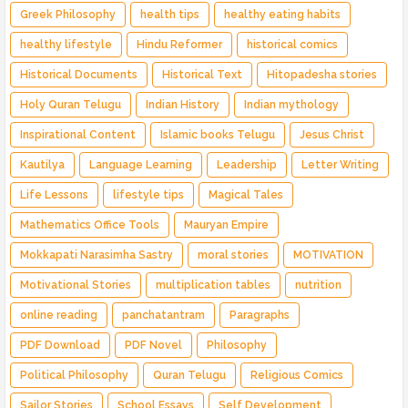
Greek Philosophy
health tips
healthy eating habits
healthy lifestyle
Hindu Reformer
historical comics
Historical Documents
Historical Text
Hitopadesha stories
Holy Quran Telugu
Indian History
Indian mythology
Inspirational Content
Islamic books Telugu
Jesus Christ
Kautilya
Language Learning
Leadership
Letter Writing
Life Lessons
lifestyle tips
Magical Tales
Mathematics Office Tools
Mauryan Empire
Mokkapati Narasimha Sastry
moral stories
MOTIVATION
Motivational Stories
multiplication tables
nutrition
online reading
panchatantram
Paragraphs
PDF Download
PDF Novel
Philosophy
Political Philosophy
Quran Telugu
Religious Comics
Sailor Stories
School Essays
Self Development