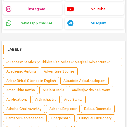
instagram
youtube
whatsapp channel
telegram
LABELS
✅ Fantasy Stories ✅ Children's Stories ✅ Magical Adventure ✅
Indian Fantasy ✅ Enchanted Kingdom ✅ Heroic Quest ✅ Fairy Tale
Academic Writing
Adventure Stories
Akbar Birbal Stories in English
Alauddin Adputhadepam
Amar Chira Katha
Ancient India
andhrajyothy sahityam
Applications
Arthashastra
Arya Samaj
Ashoka Chakravarthy
Ashoka Emperor
Balala Bommala
Barrister Parvateesam
Bhagamathi
Bilingual Dictionary