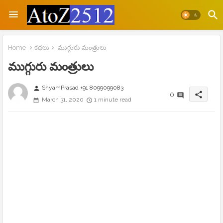
Home
కథలు
ముగ్గురు మంత్రులు
ముగ్గురు మంత్రులు
ShyamPrasad +91 8099099083
person
share
0
March 31, 2020
1 minute read