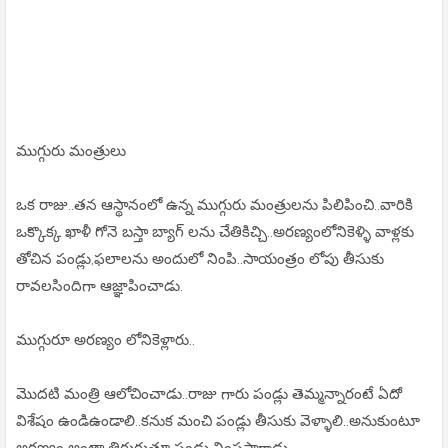
ముగ్గురు మంత్రులు
ఒక రాజు..తన ఆస్థానంలో ఉన్న ముగ్గురు మంత్రులను పిలిపించి..వారికి
ఒక్కొక్క ఖాళీ గోనె బస్తా బ్యాగ్ లను చేతికిచ్చి..అరణ్యంలోనికెళ్ళి వాళ్లకు
తోచిన పండ్లు,ఫలాలను అందులో నింపి..సాయంత్రం లోపు తీసుకు
రావలసిందిగా ఆజ్ఞాపించాడు.
ముగ్గురూ అరణ్యం లోనికెళ్లారు..
మొదటి మంత్రి ఆలోచించాడు..రాజు గారు పండ్లు తెమ్మన్నారంటే ఏదో
విశేషం ఉండిఉండాలి..కనుక మంచి పండ్లు తీసుకు వెళ్ళాలి..అనుకుంటూ
అరణ్యం అంతా తిరుగుతూ పండ్లు నింపసాగాడు.