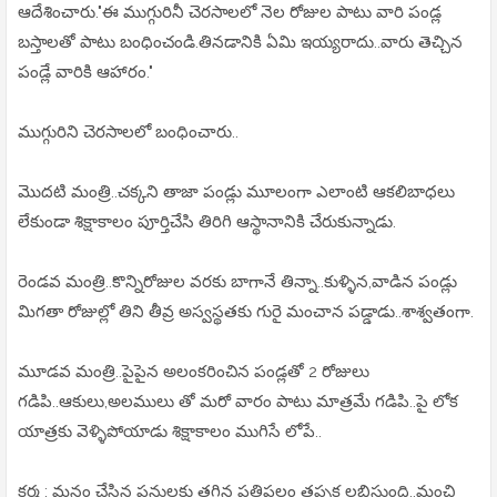
ఆదేశించారు."ఈ ముగ్గురినీ చెరసాలలో నెల రోజుల పాటు వారి పండ్ల
బస్తాలతో పాటు బంధించండి.తినడానికి ఏమి ఇయ్యరాదు..వారు తెచ్చిన
పండ్లే వారికి ఆహారం."
ముగ్గురిని చెరసాలలో బంధించారు..
మొదటి మంత్రి..చక్కని తాజా పండ్లు మూలంగా ఎలాంటి ఆకలిబాధలు
లేకుండా శిక్షాకాలం పూర్తిచేసి తిరిగి ఆస్థానానికి చేరుకున్నాడు.
రెండవ మంత్రి..కొన్నిరోజుల వరకు బాగానే తిన్నా..కుళ్ళిన,వాడిన పండ్లు
మిగతా రోజుల్లో తిని తీవ్ర అస్వస్థతకు గురై మంచాన పడ్డాడు..శాశ్వతంగా.
మూడవ మంత్రి..పైపైన అలంకరించిన పండ్లతో 2 రోజులు
గడిపి..ఆకులు,అలములు తో మరో వారం పాటు మాత్రమే గడిపి..పై లోక
యాత్రకు వెళ్ళిపోయాడు శిక్షాకాలం ముగిసే లోపే..
కర్మ : మనం చేసిన పనులకు తగిన ప్రతిఫలం తప్పక లభిస్తుంది..మంచి