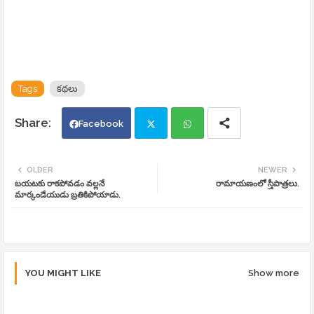
Tags
కథలు
Facebook
Twi
Wh
OLDER
NEWER
బయటకు రాకపోవడం వల్లనే
రామాయణంలో స్త్రీపాత్రలు.
tte
ats
మార్కండేయుడు బ్రతికిపోయాడు.
r
app
YOU MIGHT LIKE
Show more