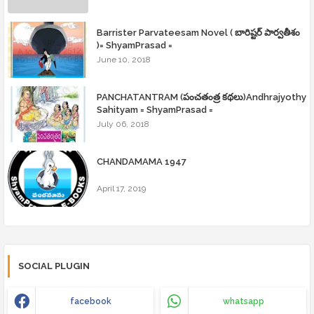
Barrister Parvateesam Novel ( బారిష్టర్ పార్వతీశం
)= ShyamPrasad =
June 10, 2018
PANCHATANTRAM (పంచతంత్ర కథలు)Andhrajyothy
Sahityam = ShyamPrasad =
July 06, 2018
CHANDAMAMA 1947
April 17, 2019
SOCIAL PLUGIN
facebook
whatsapp