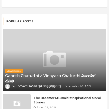
POPULAR POSTS
తెలుసుకుందాం
Ganesh Chaturthi / Vinayaka Chaturthi వినాయక
చవితి
ShyamPrasad +91 8099099083
September 10, 2021
The Dreamer Milkmaid #Inspirational Moral
Stories
October 02, 2021