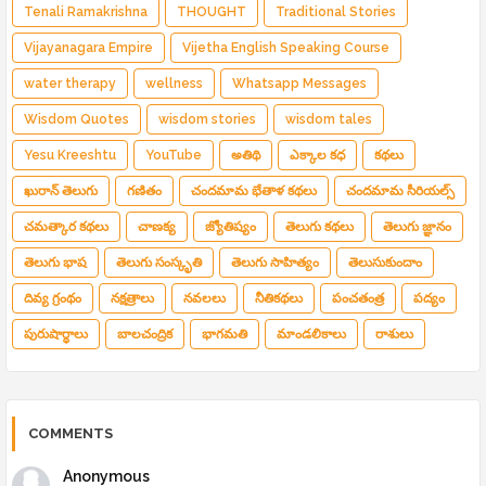
Tenali Ramakrishna
THOUGHT
Traditional Stories
Vijayanagara Empire
Vijetha English Speaking Course
water therapy
wellness
Whatsapp Messages
Wisdom Quotes
wisdom stories
wisdom tales
Yesu Kreeshtu
YouTube
అతిథి
ఎక్కాల కధ
కథలు
ఖురాన్ తెలుగు
గణితం
చందమామ భేతాళ కథలు
చందమామ సీరియల్స్
చమత్కార కథలు
చాణక్య
జ్యోతిష్యం
తెలుగు కథలు
తెలుగు జ్ఞానం
తెలుగు భాష
తెలుగు సంస్కృతి
తెలుగు సాహిత్యం
తెలుసుకుందాం
దివ్య గ్రంథం
నక్షత్రాలు
నవలలు
నీతికథలు
పంచతంత్ర
పద్యం
పురుషార్థాలు
బాలచంద్రిక
భాగమతి
మాండలికాలు
రాశులు
COMMENTS
Anonymous