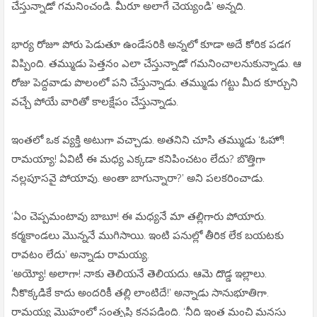
చేస్తున్నాడో గమనించండి. మీరూ అలాగే చెయ్యండి’ అన్నది.
భార్య రోజూ పోరు పెడుతూ ఉండేసరికి అన్నలో కూడా అదే కోరిక పడగ
విప్పింది. తమ్ముడు పెత్తనం ఎలా చేస్తున్నాడో గమనించాలనుకున్నాడు. ఆ
రోజు పెద్దవాడు పొలంలో పని చేస్తున్నాడు. తమ్ముడు గట్టు మీద కూర్చుని
వచ్చే పోయే వారితో కాలక్షేపం చేస్తున్నాడు.
ఇంతలో ఒక వ్యక్తి అటుగా వచ్చాడు. అతనిని చూసి తమ్ముడు ‘ఓహో!
రామయ్యా! ఏవిటీ ఈ మధ్య ఎక్కడా కనిపించటం లేదు? బొత్తిగా
నల్లపూసవై పోయావు. అంతా బాగున్నారా?’ అని పలకరించాడు.
‘ఏం చెప్పమంటావు బాబూ! ఈ మధ్యనే మా తల్లిగారు పోయారు.
కర్మకాండలు మొన్ననే ముగిసాయి. ఇంటి పనుల్లో తీరిక లేక బయటకు
రావటం లేదు’ అన్నాడు రామయ్య.
‘అయ్యో! అలాగా! నాకు తెలియనే తెలియదు. ఆమె దొడ్డ ఇల్లాలు.
నీకొక్కడికే కాదు అందరికీ తల్లి లాంటిదే!’ అన్నాడు సానుభూతిగా.
రామయ్య మొహంలో సంతృప్తి కనపడింది. ‘నీది ఇంత మంచి మనసు