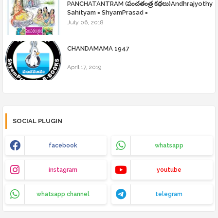
PANCHATANTRAM (పంచతంత్ర కథలు)Andhrajyothy
Sahityam = ShyamPrasad =
July 06, 2018
CHANDAMAMA 1947
April 17, 2019
SOCIAL PLUGIN
facebook
whatsapp
instagram
youtube
whatsapp channel
telegram