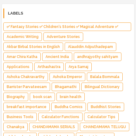
LABELS
✅ Fantasy Stories ✅ Children's Stories ✅ Magical Adventure ✅
Indian Fantasy ✅ Enchanted Kingdom ✅ Heroic Quest ✅ Fairy Tale
Academic Writing
Adventure Stories
Akbar Birbal Stories in English
Alauddin Adputhadepam
Amar Chira Katha
Ancient India
andhrajyothy sahityam
Applications
Arthashastra
Arya Samaj
Ashoka Chakravarthy
Ashoka Emperor
Balala Bommala
Barrister Parvateesam
Bhagamathi
Bilingual Dictionary
Biography
book scan
brain health
breakfast importance
Buddha Comics
Buddhist Stories
Business Tools
Calculator Functions
Calculator Tips
Chanakya
CHANDAMAMA SERIALS
CHANDAMAMA TELUGU