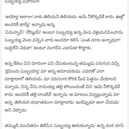
సుబ్బయ్య విచారంగా.
‘అయ్యో! అలాగా! నాకు తెలియనే తెలియదు. ఆమె నీకొక్కడికే కాదు. ఊళ్లో
అందరికీ భార్యే!’ అన్నాడు అన్న.
‘ఏమన్నావ్? నోర్ముయ్!’ అంటూ సుబ్బయ్య అన్న చెంప ఛెళ్లుమనిపించాడు.
సుబ్బయ్య వెంట వచ్చిన వారు అందరూ కలిసి ‘ఎంత మాట అన్నావురా!
బుద్ధిలేని వెధవా!’ అంటూ వంగదీసి ఎడాపెడా కొట్టారు.
అన్న కేకలు విని దూరంగా పని చేసుకుంటున్న తమ్ముడు పరుగున వచ్చి
‘క్షమించు సుబ్బయ్యా! మా అన్న అమాయకుడు. ఎవరితో ఎలా
మాట్లాడాలో తెలియదు. మా వదినగారి కోరిక మీద పెత్తనం చేయాలని
వచ్చాడు. నిన్న నేను రామయ్య తల్లి పోయిందంటే విని ‘ఆమె నీకొక్కడికే
కాదు, అందరికీ తల్లి లాంటిదే’ అన్నాను. ఆ మాటలు విన్నట్లున్నాడు మా
అన్న. తెలియక యథాతథంగా మాట్లాడాడు. ఇంకెప్పుడూ అలా చేయడు’
అని చెప్పాడు.
తమ్ముడి మంచితనం తెలిసిన సుబ్బయ్య ఊరుకున్నాడు. అన్న వంక చూసి