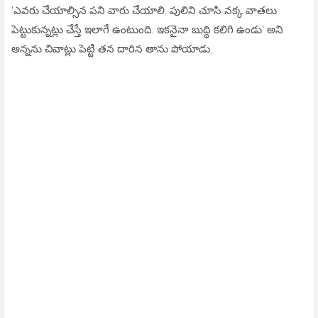
‘ఎవరు చేయాల్సిన పని వారు చేయాలి. పులిని చూసి నక్క వాతలు
పెట్టుకున్నట్లు చేస్తే ఇలాగే ఉంటుంది. ఇకనైనా బుద్ధి కలిగి ఉండు’ అని
అన్నను చివాట్లు పెట్టి తన దారిన తాను పోయాడు.