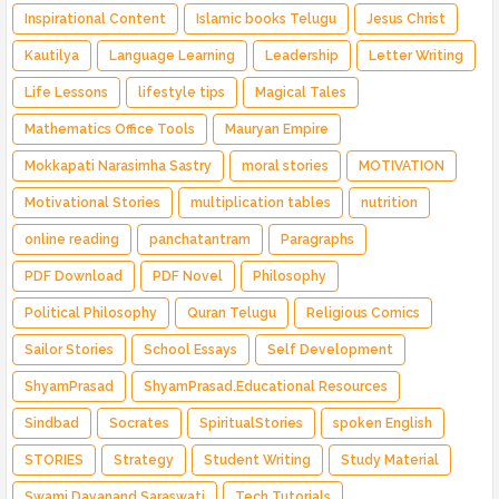
Inspirational Content
Islamic books Telugu
Jesus Christ
Kautilya
Language Learning
Leadership
Letter Writing
Life Lessons
lifestyle tips
Magical Tales
Mathematics Office Tools
Mauryan Empire
Mokkapati Narasimha Sastry
moral stories
MOTIVATION
Motivational Stories
multiplication tables
nutrition
online reading
panchatantram
Paragraphs
PDF Download
PDF Novel
Philosophy
Political Philosophy
Quran Telugu
Religious Comics
Sailor Stories
School Essays
Self Development
ShyamPrasad
ShyamPrasad.Educational Resources
Sindbad
Socrates
SpiritualStories
spoken English
STORIES
Strategy
Student Writing
Study Material
Swami Dayanand Saraswati
Tech Tutorials