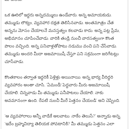
ఒక ఊరిలో ఇద్దరు అన్నదమ్ములు ఉండేవారు. అన్న అమాయకుడు.
తమ్ముడు లౌక్యం, వ్యవహార దక్షత తెలిసినవాడు. అంతమాత్రం చేత
అన్నను మోసం చేయాలనే మనస్తత్వం కలవాడు కాదు. అన్న పట్ల ప్రేమ,
అభిమానం చూపించేవాడు. వారికి తండ్రి నుంచీ వారసత్వంగా కొంత
పొలం వచ్చింది. అన్న పనివాళ్లతోపాటు నడుము వంచి పని చేసేవాడు.
తమ్ముడు అందరి మీదా అజమాయిషీ చేస్తూ పని సక్రమంగా జరిగేటట్లు
చూసేవాడు.
కొంతకాలం తర్వాత ఇద్దరికీ పెళ్లిళ్లు అయినాయి. అన్న భార్య వీరిద్దరి
వ్యవహారం అంతా చూసి, ‘ఏమండీ! పెద్దవారు మీరు అజమాయిషీ
చేయాలి. చిన్నవాడు మీ తమ్ముడు పనీపాటలు చేయాలి. నాకు
అవమానంగా ఉంది. రేపటి నుంచీ మీరే పెత్తనం చేయండి’ అని చెప్పింది.
‘ఆ వ్యవహారాలు అన్నీ వాడికే అలవాటు. నాకేం తెలుసే?’ అన్నాడు అన్న.
‘ఇదేం బ్రహ్మవిద్యా తెలియక పోవటానికి? మీ తమ్ముడు పెత్తనం ఎలా