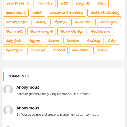
Yesu Kreeshtu
YouTube
అతిథి
ఎక్కాల కధ
కథలు
ఖురాన్ తెలుగు
గణితం
చందమామ భేతాళ కథలు
చందమామ సీరియల్స్
చమత్కార కథలు
చాణక్య
జ్యోతిష్యం
తెలుగు కథలు
తెలుగు జ్ఞానం
తెలుగు భాష
తెలుగు సంస్కృతి
తెలుగు సాహిత్యం
తెలుసుకుందాం
దివ్య గ్రంథం
నక్షత్రాలు
నవలలు
నీతికథలు
పంచతంత్ర
పద్యం
పురుషార్థాలు
బాలచంద్రిక
భాగమతి
మాండలికాలు
రాశులు
COMMENTS
Anonymous
Forever grateful for giving us this valuable wealt...
Anonymous
Sir You gave me a chance to make my daughter hap...