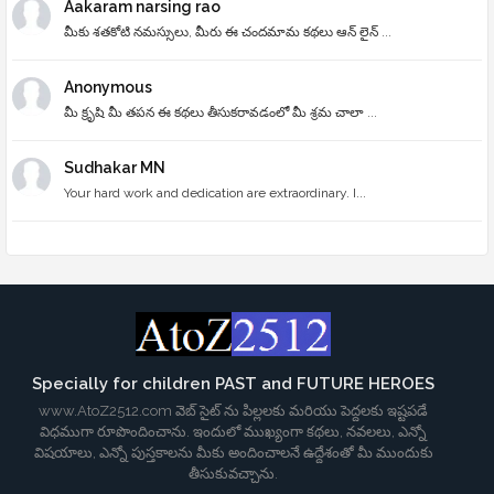
Aakaram narsing rao
మీకు శతకోటి నమస్సులు, మీరు ఈ చందమామ కథలు ఆన్ లైన్ ...
Anonymous
మీ క్రృషి మీ తపన ఈ కథలు తీసుకరావడంలో మీ శ్రమ చాలా ...
Sudhakar MN
Your hard work and dedication are extraordinary. I...
Specially for children PAST and FUTURE HEROES
www.AtoZ2512.com వెబ్ సైట్ ను పిల్లలకు మరియు పెద్దలకు ఇష్టపడే
విధముగా రూపొందించాను. ఇందులో ముఖ్యంగా కథలు, నవలలు, ఎన్నో
విషయాలు, ఎన్నో పుస్తకాలను మీకు అందించాలనే ఉద్దేశంతో మీ ముందుకు
తీసుకువచ్చాను.