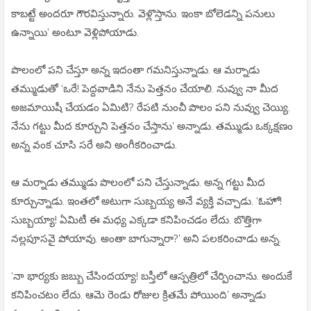
కాబట్టే అందరూ గౌరవిస్తున్నారు. వెళ్లొస్తాను. ఇంకా బోలెడన్ని పనులు
ఉన్నాయి’ అంటూ వెళ్లిపోయాడు.
పొలంలో పని చేస్తూ అన్న ఇదంతా గమనిస్తున్నాడు. ఆ మర్నాడు
తమ్ముడుతో ‘ఒరే! పెద్దవాడిని నేను పెత్తనం చేయాలి. నువ్వు నా మీద
అజమాయిషీ చేయడం ఏమిటి? రేపటి నుంచీ పొలం పని నువ్వు చెయ్యి.
నేను గట్టు మీద కూర్చుని పెత్తనం చేస్తాను’ అన్నాడు. తమ్ముడు ఒక్కక్షణం
అన్న వంక చూసి సరే అని అంగీకరించాడు.
ఆ మర్నాడు తమ్ముడు పొలంలో పని చేస్తున్నాడు. అన్న గట్టు మీద
కూర్చున్నాడు. ఇంతలో అటుగా సుబ్బయ్య అనే వ్యక్తి వచ్చాడు. ‘ఓహో!
సుబ్బయ్యా! ఏమిటీ ఈ మధ్య ఎక్కడా కనిపించడం లేదు. బొత్తిగా
నల్లపూసవై పోయావు. అంతా బాగున్నారా?’ అని పలకరించాడు అన్న.
‘నా భార్యకు జబ్బు చేసిందయ్యా! బస్తీలో ఆస్పత్రిలో చేర్పించాను. అందుకే
కనిపించటం లేదు. ఆమె రెండు రోజుల క్రితమే పోయింది’ అన్నాడు