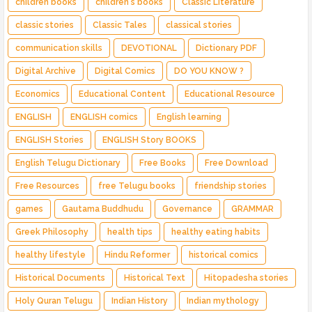
children books
children's books
Classic Literature
classic stories
Classic Tales
classical stories
communication skills
DEVOTIONAL
Dictionary PDF
Digital Archive
Digital Comics
DO YOU KNOW ?
Economics
Educational Content
Educational Resource
ENGLISH
ENGLISH comics
English learning
ENGLISH Stories
ENGLISH Story BOOKS
English Telugu Dictionary
Free Books
Free Download
Free Resources
free Telugu books
friendship stories
games
Gautama Buddhudu
Governance
GRAMMAR
Greek Philosophy
health tips
healthy eating habits
healthy lifestyle
Hindu Reformer
historical comics
Historical Documents
Historical Text
Hitopadesha stories
Holy Quran Telugu
Indian History
Indian mythology